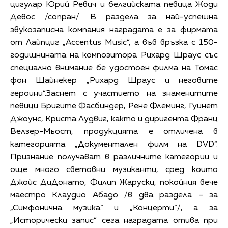
цигулар Юрий Ревич и белгийската певица Жоди
Девос /сопран/. В раздела за най-успешна
звукозаписна компания наградата е за фирмата
от Лайпциг „Accentus Music“, а във връзка с 150-
годишнината на композитора Рихард Щраус със
специално внимание бе удостоен филма на Томас
фон Щайнекер „Рихард Щраус и неговите
героини“.Заснет с участието на знаменитите
певици Бригите Фасбиндер, Рене Флеминг, Гуинет
Джоунс, Криста Лудвиг, както и диригента Франц
Велзер-Мьост, продукцията е отличена в
категорията „Документален филм на DVD“.
Признание получават в различните категории и
още много световни музиканти, сред които
Джойс ДиДонато, Филип Жаруски, покойния вече
маестро Клаудио Абадо /в два раздела – за
„Симфонична музика“ и „Концерти“/, а за
„Исторически запис“ сега наградата отива при