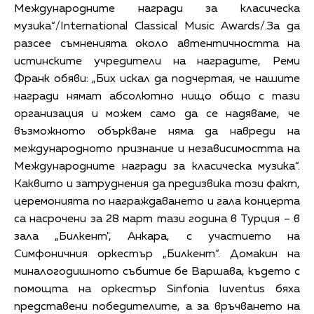
Международните награди за класическа
музика“/International Classical Music Awards/.За да
разсее съмненията около автентичността на
истинските учредители на наградите, Реми
Франк обяви: „Бих искал да подчертая, че нашите
награди нямат абсолютно нищо общо с тази
организация и можем само да се надяваме, че
възможното объркване няма да навреди на
международното признание и независимостта на
Международните награди за класическа музика“.
Каквито и затруднения да предизвика този факт,
церемонията по награждаването и гала концерта
са насрочени за 28 март тази година в Турция – в
зала „Билкент", Анкара, с участието на
Симфоничния оркестър „Билкент“. Домакин на
миналогодишното събитие бе Варшава, където с
помощта на оркестър Sinfonia Iuventus бяха
представени победителите, а за връчването на