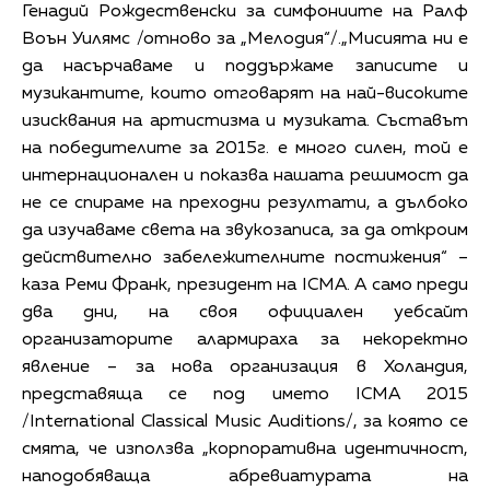
Генадий Рождественски за симфониите на Ралф
Воън Уилямс /отново за „Мелодия“/.„Мисията ни е
да насърчаваме и поддържаме записите и
музикантите, които отговарят на най-високите
изисквания на артистизма и музиката. Съставът
на победителите за 2015г. е много силен, той е
интернационален и показва нашата решимост да
не се спираме на преходни резултати, а дълбоко
да изучаваме света на звукозаписа, за да откроим
действително забележителните постижения“ –
каза Реми Франк, президент на ICMA. А само преди
два дни, на своя официален уебсайт
организаторите алармираха за некоректно
явление – за нова организация в Холандия,
представяща се под името ICMA 2015
/International Classical Music Auditions/, за която се
смята, че използва „корпоративна идентичност,
наподобяваща абревиатурата на