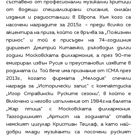
съставено от професионални музикални критици
от водещи специализирани списания, онлайн
издания и радиостанции в Европа. Към кого са
насочени наградите за 2015г. – преди всичко се
акцентира на приза, който се връчва за „Пожизнен
принос“ и той е присъден на 74-годишния
диригент Дмитрий Китаенко, ръководил дълги
години Московската филхармония, а през 90-те
емигрирал извън Русия и преустановил изявите в
родината си. Той вече има признание от ICMA през
2013г., когато фирмата „Мелодия“ спечели
награда за „Исторически запис“ с компактдиска
„Игор Стравински. Руските сезони“, в който е
включено и негово изпълнение от 1984г.на балета
„Жар птица“ с Московската филхармония.
Тазгодишният „Артист на годината“ става
немският цигулар Кристиан Тецлаф, а като най-
добри млади музиканти са посочени руският