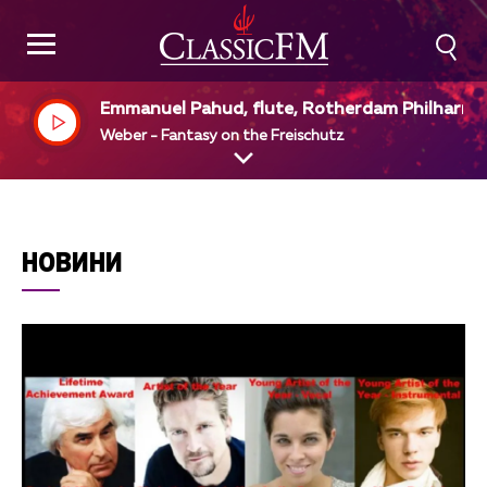
Emmanuel Pahud, flute, Rotherdam Philharm
ic Orchestra, Yannick Mezet - Seguin, dir
Weber - Fantasy on the Freischutz
НОВИНИ