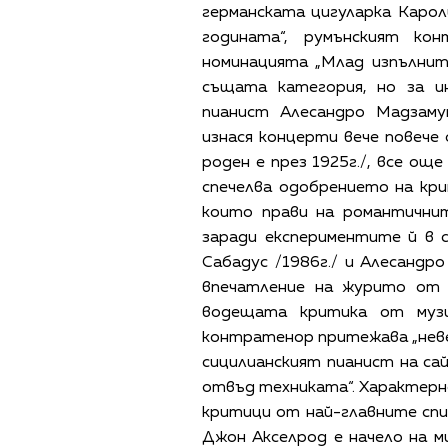
германската цигуларка Каро
годината“, румънският ко
номинацията „Млад изпълнит
същата категория, но за и
пианист Алесандро Мадзаму
изнася концерти вече повече 
роден е през 1925г./, все ощ
спечелва одобрението на кр
които прави на романтични
заради експериментите й в 
Сабадус /1986г./ и Алесандр
впечатление на журито от 
водещата критика от музи
контратенор притежава „невер
сицилианският пианист на сай
отвъд техниката“. Характерно
критици от най-главните спис
Джон Акселрод е начело на м