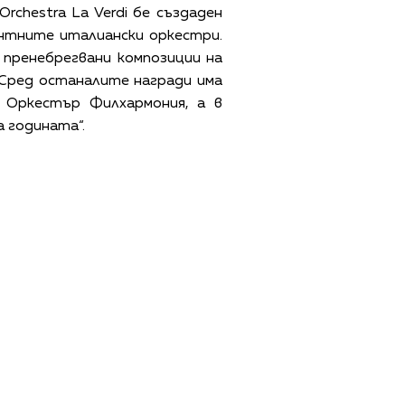
rchestra La Verdi бе създаден
ентните италиански оркестри.
го пренебрегвани композиции на
 Сред останалите награди има
я Оркестър Филхармония, а в
 годината“.
ЩИ УСЛОВИЯ