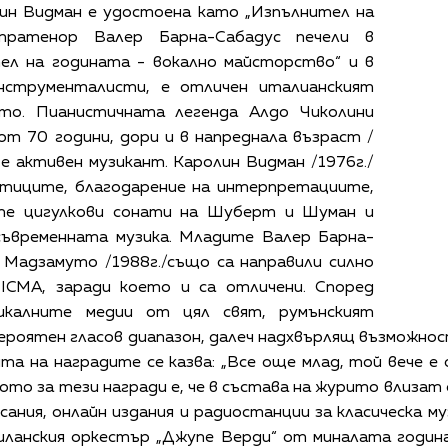
лин Видман е удостоена като „Изпълнител на
нтратенор Валер Барна-Сабадус печели в
ел на годината - вокално майсторство“ и в
нструменталисти, е отличен италианският
то. Пианистичната легенда Алдо Чиколини
от 70 години, дори и в напреднала възраст /
е е активен музикант. Каролин Видман /1976г./
итиците, благодарение на интерпретациите,
те цигулкови сонати на Шуберт и Шуман и
съвременната музика. Младите Валер Барна-
о Мадзамуто /1988г./също са направили силно
ICMA, заради което и са отличени. Според
калните медии от цял свят, румънският
оятен гласов диапазон, далеч надхвърлящ възможност
та на наградите се казва: „Все още млад, той вече е
то за тези награди е, че в състава на журито влизат
ания, онлайн издания и радиостанции за класическа м
иланския оркестър „Джупе Верди“ от миналата годин