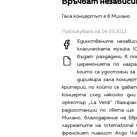
Връчват независим
Гала концертът е в Милано
Публикувано на 14.03.2013
Единствените незави
класическата музика IC
бъдат раздадени в по
церемонията по награ
които са удостоени за 
дирижира гала концерт
критерий, по който се дават
концерта след няколко дн
оркестър „La Verdi“ /базир
радиостанции по света ще
Милано, благодарение на Евр
лауреатите на International 
френският пианист Алдо Чик