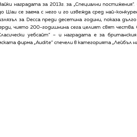
айки наградата за 2013г. за „Специални постижения“. O
до Шаи се заема с него и го извежда сред най-конкур
, излязъл за Decca преди десетина години, показа дъл
ерди, чиято 200-годишнина сега целият свят чества.
ласически уебсайт“ – и наградата е за британски
ската фирма „Audite“ спечели в категорията „Лейбъл на
КАЛЕНДАР
КОНТАКТИ
ЗА НАС
ПОВЕРИТЕЛНОСТ
КОДЕКС ЗА ПОВЕДЕНИЕ НА ДОСТАВЧИЦИТЕ
ОБ