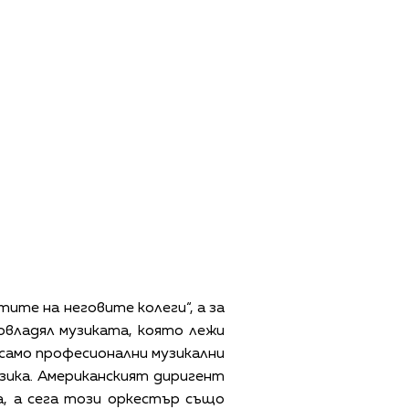
ите на неговите колеги“, а за
 овладял музиката, която лежи
 само професионални музикални
узика. Американският диригент
а, а сега този оркестър също