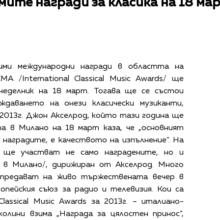
ите награди за класика на 18 ма
сими международни награди в областта на
MA /International Classical Music Awards/ ще
неделник на 18 март. Тогава ще се състои
ждаването на онези класически музиканти,
2013г. Джон Акселрод, който тази година ще
а в Милано на 18 март каза, че „основният
 наградите, е качеството на изпълнение“. На
и ще участват не само наградените, но и
ан в Милано/, дирижиран от Акселрод. Много
 предават на живо тържествената вечер в
опейския съюз за радио и телевизия. Кои са
Classical Music Awards за 2013г. – италиано-
олини взима „Награда за цялостен принос“,