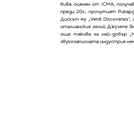
бива оценен от ICMA, получав
преди 20г., прочутият Рикар
Дискът му „Verdi Discoveries“
италианския гений Джузепе В
още такива за най-добър „К
звукозаписната индустрия нем
ПОЛИТИКА ЗА 