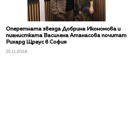
Оперетната звезда Добрина Икономова и
пианистката Василена Атанасова почитат
Рихард Щраус в София
25.11.2024