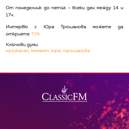
От понеделник до петък - всеки ден между 14 и
17ч.
Интервю с Юра Трошанова можете да
откриете
ТУК
Ключови думи:
музикален,
момент,
юра,
трошанова