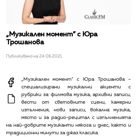
„Музикален момент” с Юра
Трошанова
Публикувано на 24.06.2021
„Музикален момент” с Юра Трошанова –
специализирани музикални акценти с
рубрики за: филмова музика, архивни записи,
вести от световните сцени, камерни
изпълнения, нови записи, вокална музика,
място и за радио-рецитал с изпълненията
на най-добрите музиканти някога и днес, както и
традиционни минути за джаз класика.