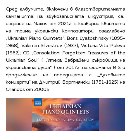
Сред албумите, включени в благотворителната
кампанията на звукозаписната индустрия, са:
издание на Naxos от 2021г. с клавирни квинтети
на трима украински композитори, озаглавено
„Ukrainian Piano Quintets“: Boris Lyatoshinsky (1895-
1968), Valentin Silvestrov (1937), Victoria Vita Poleva
(1962); CD „Consolation: Forgotten Treasures of the
Ukrainian Soul“ ( „Утеха: Забравени съкровища на
украинската душа“ ) от 2017г. на фирмата BIS и
продължение на поредицата с „Духовните
концерти“ на Дмитрий Бортнянски (1751–1825) на
Chandos от 2000г.