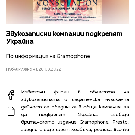
Звукозаписни компании подкрепят
Украйна
По информация на Gramophone
Публикувано на 28.03.2022
Известни фирми в областта на
звукозаписната и издателска музикална
дейност се обединиха в обща кампания, за
да подкрепят Украйна, съобщи
британското издание Gramophone. Presto,
заедно с още шест лейбъла, решиха всички