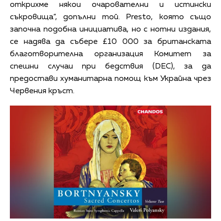
открихме някои очарователни и истински
съкровища“, допълни той. Presto, която също
започна подобна инициатива, но с нотни издания,
се надява да събере £10 000 за британската
благотворителна организация Комитет за
спешни случаи при бедствия (DEC), за да
предостави хуманитарна помощ към Украйна чрез
Червения кръст.