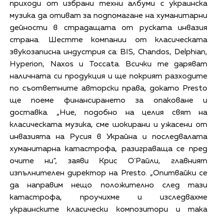
приходи от избрани техни албуми с украинска
музика да отиват за подпомагане на хуманитарни
дейности в страдащата от руската инвазия
страна. Шестте компании от класическата
звукозаписна индустрия са: BIS, Chandos, Delphian,
Hyperion, Naxos и Toccata. Всички те даряват
наличната си продукция и ще покрият разходите
по съответните авторски права, докато Presto
ще поеме финансирането за опаковане и
доставка. „Ние, подобно на целия свят на
класическата музика, сме шокирани и ужасени от
инвазията на Русия в Украйна и последвалата
хуманитарна катастрофа, разиграваща се пред
очите ни“, заяви Крис О'Райли, главният
изпълнителен директор на Presto. „Опитвайки се
да направим нещо положително след тази
катастрофа, проучихме и изследвахме
украинските класически композитори и така