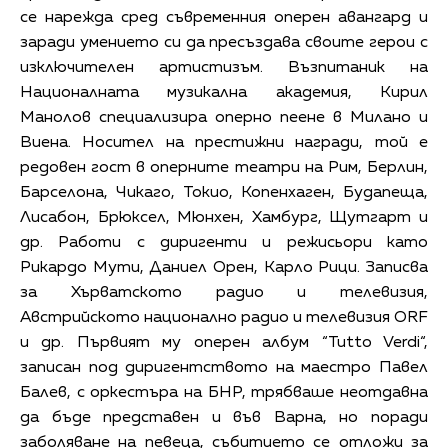
се нарежда сред съвременния оперен авангард и
заради умението си да пресъздава своите герои с
изключителен артистизъм. Възпитаник на
Националната музикална академия, Кирил
Манолов специализира оперно пеене в Милано и
Виена. Носител на престижни награди, той е
редовен гост в оперните театри на Рим, Берлин,
Барселона, Чикаго, Токио, Копенхаген, Будапеща,
Лисабон, Брюксел, Мюнхен, Хамбург, Щутгарт и
др. Работи с диригенти и режисьори като
Рикардо Мути, Даниел Орен, Карло Рици. Записва
за Хърватското радио и телевизия,
Австрийското национално радио и телевизия ОRF
и др. Първият му оперен албум “Tutto Verdi“,
записан под диригентството на маестро Павел
Балев, с оркестъра на БНР, трябваше неотдавна
да бъде представен и във Варна, но поради
заболяване на певеца, събитието се отложи за