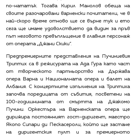
по-нататък. Тогава Кирил Манолов обеща на
своите разочаровани варненски почитатели, че в
най-скоро време отново ще се върне тук и ето
сега ще имаме удоволствието да видим за пръв
път неговото превъплъщение в главния персонаж
от операта „Джани Скики“.
Предпремиерните представления на Пучиниевия
Триптих са в режисурата на Ада Гура като част
от творческото партньорство на Държава
опера Варна и Националната опера и балет на
Албания. С концертните изпълнения на Триптиха
започва поредицата от събития, посветени на
100-годишнината от смъртта на Джакомо
Пучини. Оркестъра на Варненската опера ще
дирижира постоянният гост-диригент, маестро
Якопо Сипари ди Пескасероли, който ще застане
на диригентския пулт и за премиерното