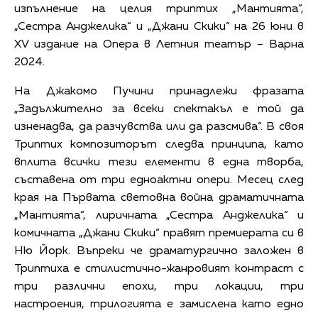
изпълнение на целия триптих „Мантията“,
„Сестра Анджелика“ и „Джани Скики“ на 26 юни в
XV издание на Опера в Летния театър – Варна
2024.
На Джакомо Пучини принадлежи фразата
„Задължително за всеки спектакъл е той да
изненадва, да разчувства или да разсмива“. В своя
Триптих композиторът следва принципа, като
вплита всички тези елементи в една творба,
съставена от три едноактни опери. Месец след
края на Първата световна война драматичната
„Мантията“, лиричната „Сестра Анджелика“ и
комичната „Джани Скики“ правят премиерата си в
Ню Йорк. Въпреки че драматургично заложен в
Триптиха е стилистично-жанровият контраст с
три различни епохи, три локации, три
настроения, трилогията е замислена като едно