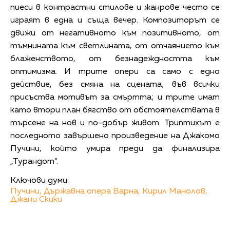
пиеси в контрастни стилове и жанрове често се
играят в една и съща вечер. Композиторът се
движи от негативното към позитивното, от
тъмнината към светлината, от отчаянието към
блаженството, от безнадеждността към
оптимизма. И трите опери са само с едно
действие, без смяна на сцената; във всички
присъства мотивът за смъртта; и трите имат
като втори план бягство от обстоятелствата в
търсене на нов и по-добър живот. Триптихът е
последното завършено произведение на Джакомо
Пучини, който умира преди да финализира
„Турандот“.
Ключови думи:
Пучини,
Държавна опера Варна,
Кирил Манолов,
Джани Скики