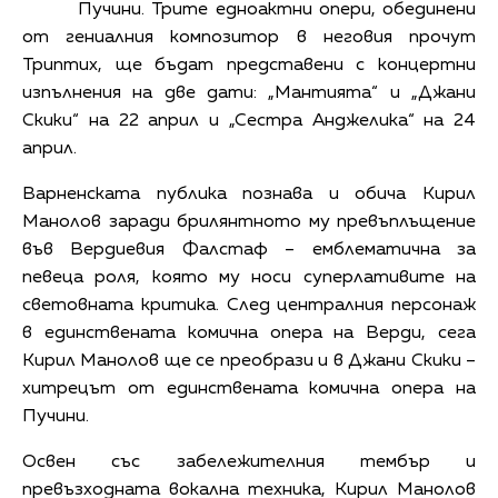
Пучини. Трите едноактни опери, обединени
от гениалния композитор в неговия прочут
Триптих, ще бъдат представени с концертни
изпълнения на две дати: „Мантията“ и „Джани
Скики“ на 22 април и „Сестра Анджелика“ на 24
април.
Варненската публика познава и обича Кирил
Манолов заради брилянтното му превъплъщение
във Вердиевия Фалстаф – емблематична за
певеца роля, която му носи суперлативите на
световната критика. След централния персонаж
в единствената комична опера на Верди, сега
Кирил Манолов ще се преобрази и в Джани Скики –
хитрецът от единствената комична опера на
Пучини.
Освен със забележителния тембър и
превъзходната вокална техника, Кирил Манолов