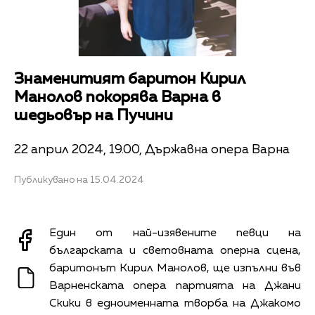
Знаменитият баритон Кирил
Манолов покорява Варна в
шедьовър на Пучини
22 април 2024, 19.00, Държавна опера Варна
Публикувано на 15.04.2024
Един от най-изявените певци на
българската и световната оперна сцена,
баритонът Кирил Манолов, ще изпълни във
Варненската опера партията на Джани
Скики в едноименната творба на Джакомо