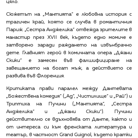
цяло.
Сюжетът на „Мантията“ е любовна история с
трагичен край, която се случва в романтичния
Париж. „Сестра Анджелика“ отвежда зрителите в
манастир през XVII век, където едно момиче е
затворено заради раждането на извънбрачно
дете. Главният герой в комичната опера „Джани
Скики“ е замесен във фалшифициране на
завещанието на богат мъж, а действието се
развива във Флоренция.
Критиката прави паралел между Дантевата
„Божествена комедия“ („Ад“, „Чистилище“ и „Рай“) и
Триптиха на Пучини („Мантията“, „Сестра
Анджелика“ и „Джани Скики“). Пучини
действително се вдъхновява от Данте, както и
от интереса си към френската литература и
театър, в частност Grand Guignol, където кратки