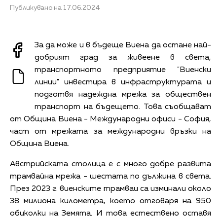
Публикувано на 17.06.2024
За да може и в бъдеще Виена да остане най-
добрият град за живеене в света,
транспортното предприятие "Виенски
линии" инвестира в инфраструктурата и
подготвя надеждна мрежа за обществен
транспорт на бъдещето. Това съобщават
от Община Виена - Международни офиси - София,
част от мрежата за международни връзки на
Община Виена.
Австрийската столица е с много добре развита
трамвайна мрежа - шестата по дължина в света.
През 2023 г. виенските трамваи са изминали около
38 милиона километра, което отговаря на 950
обиколки на Земята. И това естествено оставя