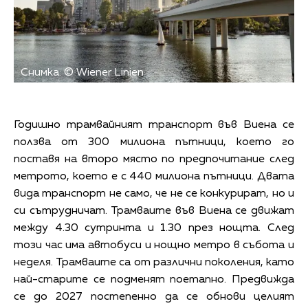
Снимка: © Wiener Linien
Годишно трамвайният транспорт във Виена се
ползва от 300 милиона пътници, което го
поставя на второ място по предпочитание след
метрото, което е с 440 милиона пътници. Двата
вида транспорт не само, че не се конкурират, но и
си сътрудничат. Трамваите във Виена се движат
между 4.30 сутринта и 1.30 през нощта. След
този час има автобуси и нощно метро в събота и
неделя. Трамваите са от различни поколения, като
най-старите се подменят поетапно. Предвижда
се до 2027 постепенно да се обнови целият