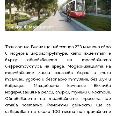
Снимка: © Marina Mohr
Тази година Виена ще инвестира 233 милиона евро
в модерна инфраструктура, като акцентът е
върху обновяването на трамвайната
инфраструктура на града. Модернизацията на
трамвайните линии означава бързи и тихи
трамваи, удобно и безопасно пътуване, без шум и
вибрации. Мащабната кампания включва
модернизация на релси, спирки, тунели и мостове.
Обновяването на трамвайните трасета ще
става поетапно. Ремонтни дейности ще се
извършват на около 100 места по трамайните