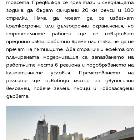
трасета. Предвижда се през тази и следващата
година да бъдат санирани 20 км релси и 100
стрелки. Няма да могат да се избегнат
краткосрочни или дългосрочни ограничения, но
строителните работи ще се извършват
предимно извън работно време или така, че да не
пречат на пътниците. Два странични ефекта от
планираната модернизация са запазването на
работните места в региона и подобряването на
климатичните условия. Преместването на
релсите ще освободи място за двупосочни
велоалеи, повече зелени площи и новозасадени
дървета.