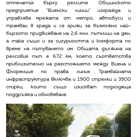
отпечатък върху релсите. Общинското
предприятие "Виенски линии" изгражда и
управлява мрежата от метро, автобуси и
трамваи в града и се грижи за възможно най-
бързото придвижване на 2,6 млн. пътници на ден,
а така също и за сигурността и комфорта по
време на пътуването им. Общата дължина на
релсовия път е 672 км, което съответства
приблизително на разстоянието между Виена и
Флоренция по права линия. Трамвайната
инфраструктура включва и 1900 стрелки и 3900
спирки, които също изискват подходяща
поддръжка и обновяване.