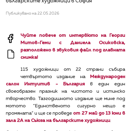
българските художници в София
Публикувано на 22.05.2026
Чуйте повече от интервюто на Георги
Митов-Геми с Даниела Осиковска,
разположено в звуковия файл под главната
снимка!
115 художници от 22 страни събира
четвъртото издание на
Международен
салон Интуитив - България
в един един
своеобразен празник на чистото и истинско
творчество. Тазгодишното издание ще мине под
мотото “Единственото сигурно нещо е
промяната“ и ще се проведе
от 27 май до 13 юни в
зала 2А на Съюза на българските художници
.