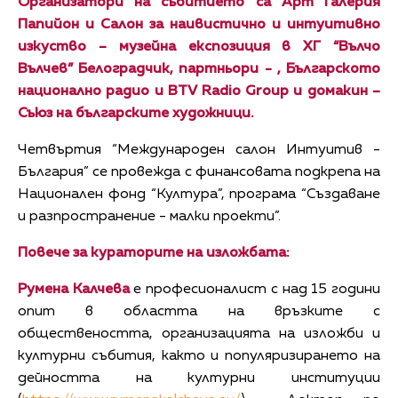
Организатори на събитието са Арт Галерия
Папийон и Салон за наивистично и интуитивно
изкуство – музейна експозиция в ХГ “Вълчо
Вълчев” Белоградчик, партньори - , Българското
национално радио и BTV Radio Group и домакин –
Съюз на българските художници.
Четвъртия “Международен салон Интуитив -
България” се провежда с финансовата подкрепа на
Национален фонд “Култура”, програма “Създаване
и разпространение - малки проекти”.
Повече за кураторите на изложбата:
Румена Калчева
е професионалист с над 15 години
опит в областта на връзките с
обществеността, организацията на изложби и
културни събития, както и популяризирането на
дейността на културни институции