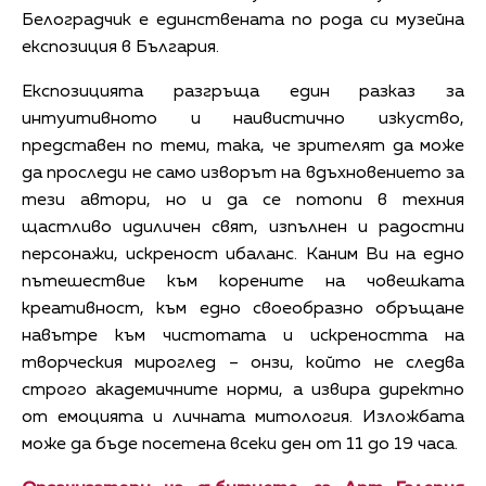
Белоградчик е единствената по рода си музейна
експозиция в България.
Експозицията разгръща един разказ за
интуитивното и наивистично изкуство,
представен по теми, така, че зрителят да може
да проследи не само изворът на вдъхновението за
тези автори, но и да се потопи в техния
щастливо идиличен свят, изпълнен и радостни
персонажи, искреност ибаланс. Каним Ви на едно
пътешествие към корените на човешката
креативност, към едно своеобразно обръщане
навътре към чистотата и искреността на
творческия мироглед – онзи, който не следва
строго академичните норми, а извира директно
от емоцията и личната митология. Изложбата
може да бъде посетена всеки ден от 11 до 19 часа.