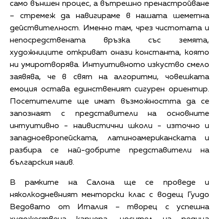
само външен процес, а вътрешно пренастройване
– стремеж да навигираме в нашата шеметна
действителност. Именно там, чрез чистотата и
непосредствената връзка със земята,
художниците откриват онази константа, която
ни умиротворява. Интуитивното изкуство смело
заявява, че в свят на алгоритми, човешката
емоция остава единственият сигурен ориентир.
Посетителите ще имат възможността да се
запознаят с представители на основните
интуитивно - наивистични школи - източно и
западноевропейската, латиноамериканската и
разбира се най-добрите представители на
българския наив.
В рамките на Салона ще се проведе и
няколкодневният менторски клас с водещ Гуидо
Ведовато от Италия – творец с успешна