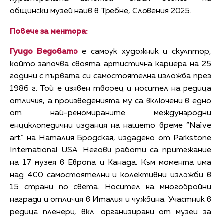
общински музей наив в Требне, Словения 2025.
Повече за ментора:
Гуидо Ведовато
е самоук художник и скулптор,
който започва своята артистична кариера на 25
години с първата си самостоятелна изложба през
1986 г. Той е изявен творец и носител на редица
отличия, а произведенията му са включени в едно
от най-реномираните международни
енциклопедични издания на нашето време “Naïve
art” на Наталия Бродская, издадено от Parkstone
International USA. Негови работи са притежание
на 17 музея в Европа и Канада. Към момента има
над 400 самостоятелни и колективни изложби в
15 страни по света. Носител на многобройни
награди и отличия в Италия и чужбина. Участник в
редица пленери, вкл. организирани от музеи за