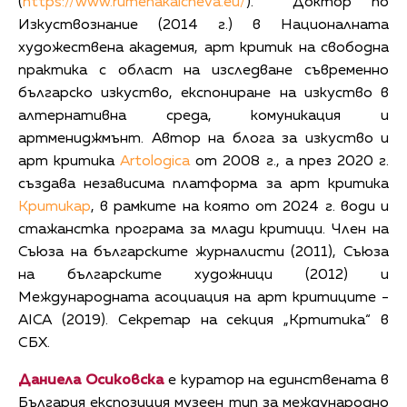
(
https://www.rumenakalcheva.eu/
). Доктор по
Изкуствознание (2014 г.) в Националната
художествена академия, арт критик на свободна
практика с област на изследване съвременно
българско изкуство, експониране на изкуство в
алтернативна среда, комуникация и
артмениджмънт. Автор на блога за изкуство и
арт критика
Artologica
от 2008 г., а през 2020 г.
създава независима платформа за арт критика
Критикар
, в рамките на която от 2024 г. води и
стажанстка програма за млади критици. Член на
Съюза на българските журналисти (2011), Съюза
на българските художници (2012) и
Международната асоциация на арт критиците -
AICA (2019). Секретар на секция „Кртитика“ в
СБХ.
Даниела Осиковска
е куратор на единствената в
България експозиция музеен тип за международно