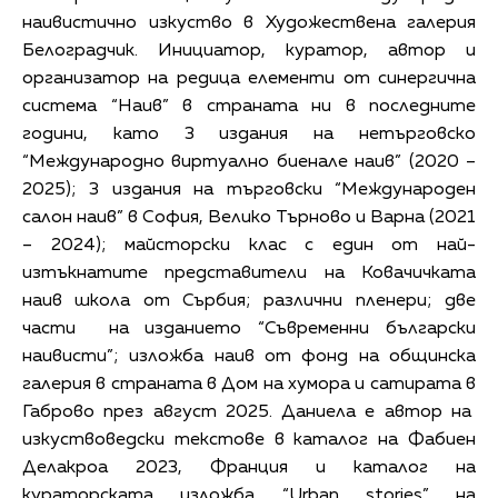
наивистично изкуство в Художествена галерия
Белоградчик. Инициатор, куратор, автор и
организатор на редица елементи от синергична
система “Наив” в страната ни в последните
години, като 3 издания на нетърговско
“Международно виртуално биенале наив” (2020 –
2025); 3 издания на търговски “Международен
салон наив” в София, Велико Търново и Варна (2021
– 2024); майсторски клас с един от най-
изтъкнатите представители на Ковачичката
наив школа от Сърбия; различни пленери; две
части на изданието “Съвременни български
наивисти”; изложба наив от фонд на общинска
галерия в страната в Дом на хумора и сатирата в
Габрово през август 2025. Даниела е автор на
изкуствоведски текстове в каталог на Фабиен
Делакроа 2023, Франция и каталог на
кураторската изложба “Urban stories” на