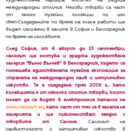
художествена кариера, носител на редица
международни отличия. Негови творби са част
от много музейни колекции по цял
свят.Създадените по време на класа работи ще
бъдат изложени в залите в София и Белоградчик
по време на изложбите.
След София, от 6 август до 13 септември,
салонът ще гостува и градска художествена
галерия “Вълчо Вълчев” в Белоградчик, където се
помещава единствената музейна експозиция за
страната на международно наив и интуитивно
изкуство. Тя е създадена през 2019 г., като
колекцията е от няколко стотин творби, които
могат да се видят в електронния каталог на
www.naiveart.eu
, като част от тях са в залата на
галерията и ще съжителстват заедно с
творбите от Салона.
Салонът на
наивистичното и интуитивно изкуство в