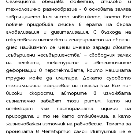
Селекцията обещава сюжетно, стилово и
технологично разнообразие - в основата заляга
завръщането към чисто човешкото, което все
повече придобива смисъл в ерата на бърза
глобализация и дигитализация. С възхода на
изкуствения интелект и генерирането на образи,
днес наивизмът се цени именно заради своите
„съвършени несъвършенства“ – свободния замах
на четката, текстурите и автентичните
деформации в перспективата, които машината
трудно може да имитира. Докато суровото
технологично ежедневие ни тласка към все по-
високи скорости, авторите в изложбата
съзнателно забавят този ритъм, като ни
отвеждат към пасторалната идилия на
природата и то не като отживелица, а като
жизненоважен източник на равновесие. Темата за
промяната в Четвъртия салон Интуитив не е