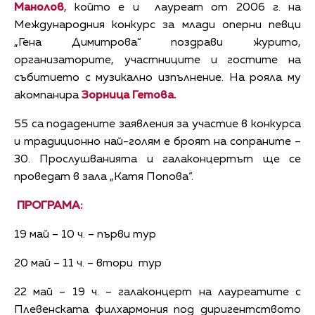
Манолов
, който е и лауреат от 2006 г. на
Международния конкурс за млади оперни певци
„Гена Димитрова“ поздрави журито,
организаторите, участниците и гостите на
събитието с музикално изпълнение. На рояла му
акомпанира
Зорница Гетова.
55 са подадените заявления за участие в конкурса
и традиционно най-голям е броят на сопраните –
30. Прослушванията и галаконцертът ще се
проведат в зала „Катя Попова“.
ПРОГРАМА:
19 май – 10 ч. – първи тур
20 май – 11 ч. – втори тур
22 май – 19 ч. – галаконцерт на лауреатите с
Плевенската филхармония под диригентството