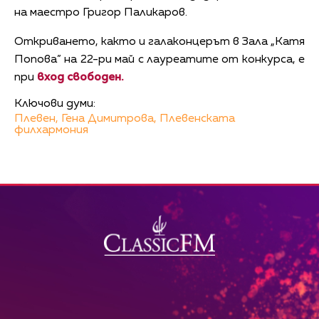
на маестро Григор Паликаров.
Откриването, както и галаконцерът в Зала „Катя
Попова” на 22-ри май с лауреатите от конкурса, е
при
вход свободен.
Ключови думи:
Плевен,
Гена Димитрова,
Плевенската
филхармония