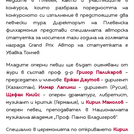
медиите в Плевен, както и участниците в
конкурса, които разбраха поредността на
конкурсното си изпълнение в предстоящите два
певчески тура. Директорът на Плевенска
филхармония представи специалната авторска
статуетка за носителя тази година на голямата
награда Grand Prix. Автор на статуетката е
Убавка Тончев.
Младите оперни певци ще бъдат оценявани от
жури в състав: проф. д-р
Григор Паликаров
–
председател и членове:
Ержан Даутов
– диригент
(Казахстан),
Илмар Лапинш
– диригент (Русия),
Щефан Книйс
– оперен драматург, либретист,
музикант и критик (Германия), и
Кирил Манолов
–
оперен певец, преподавател в Националната
музикална академия „Проф. Панчо Владигеров“.
Специално в церемонията по откриването
Кирил