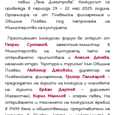
певци „Гена Димитрова“. Конкурсът се
провежда в периода 19 - 22 май 2025 година.
Организира се от Плевенска филхармония и
Община Плевен, под патронажа на
Министерство на културата.
Престижният конкурсен форум бе открит от
Георги Султанов
, заместник-министър в
Министерство на културата, като на
откриването присъстваха и
Анелия Дечева
,
началник-отдел "Култура и туризъм" към Община
Плевен,
Любомир Дяковски
, директор на
Плевенската филхармония,
Григор Паликаров
–
председател на журито на конкурса и членовете
на журито:
Ержан Даутов
– диригент
(Казахстан),
Кирил Манолов
– оперен певец. На
откриването и тегленето на конкурсния жребий
в РИМ бяха и общественици, представители на