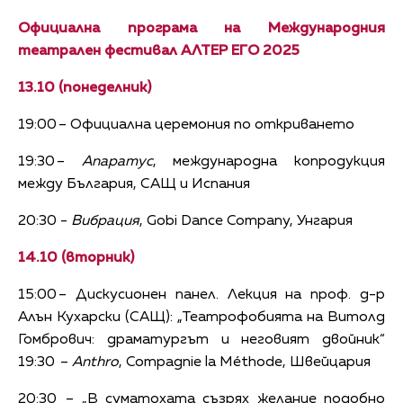
Официална програма на Международния
театрален фестивал АЛТЕР ЕГО 2025
13.10 (понеделник)
19:00 – Официална церемония по откриването
19:30 –
Апаратус
, международна копродукция
между България, САЩ и Испания
20:30 -
Вибрация
, Gobi Dance Company, Унгария
14.10 (вторник)
15:00 – Дискусионен панел. Лекция на проф. д-р
Алън Кухарски (САЩ): „Театрофобията на Витолд
Гомбрович: драматургът и неговият двойник“
19:30 –
Anthro
, Compagnie la Méthode, Швейцария
20:30 – „В суматохата съзрях желание подобно