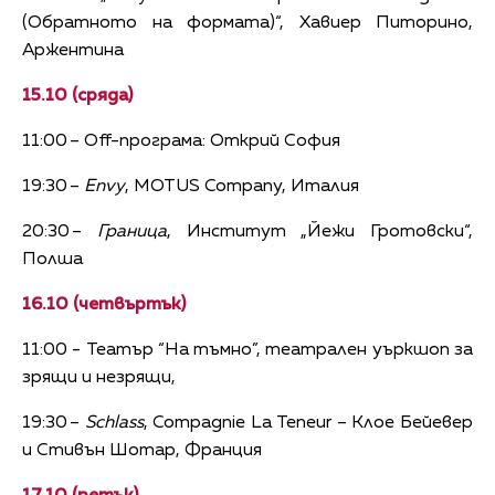
(Обратното на формата)“, Хавиер Питорино,
Аржентина
15.10 (сряда)
11:00 – Off-програма: Открий София
19:30 –
Envy
, MOTUS Company, Италия
20:30 –
Граница
, Институт „Йежи Гротовски“,
Полша
16.10 (четвъртък)
11:00 - Театър “На тъмно”, театрален уъркшоп за
зрящи и незрящи,
19:30 –
Schlass
, Compagnie La Teneur – Клое Бейевер
и Стивън Шотар, Франция