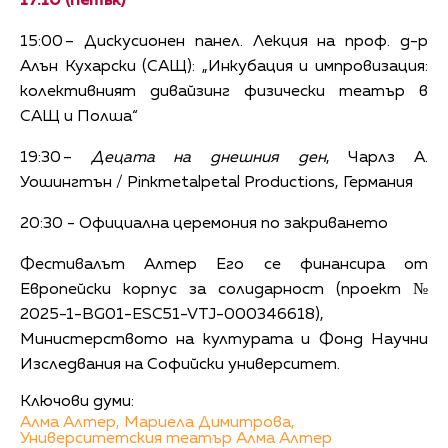
17.10 (петък)
15:00 – Дискусионен панел. Лекция на проф. д-р
Алън Кухарски (САЩ): „Инкубация и импровизация:
колективният дивайзинг физически театър в
САЩ и Полша“
19:30 –
Децата на днешния ден
, Чарлз А.
Уошингтън / Pinkmetalpetal Productions, Германия
20:30 - Официална церемония по закриването
Фестивалът Алтер Его се финансира от
Европейски корпус за солидарност (проект №
2025-1-BG01-ESC51-VTJ-000346618),
Министерството на културата и Фонд Научни
Изследвания на Софийски университет.
Ключови думи:
Алма Алтер,
Мариела Димитрова,
Университетския театър Алма Алтер