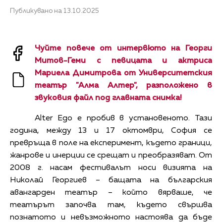
Публикувано на 13.10.2025
Чуйте повече от интервюто на Георги
Митов-Геми с певицата и актриса
Мариела Димитрова от Университетския
театър "Алма Алтер", разположено в
звуковия файл под главната снимка!
Alter Ego е пробив в установеното. Тази
година, между 13 и 17 октомври, София се
превръща в поле на експеримент, където граници,
жанрове и инерции се срещат и преобразяват. От
2008 г. насам фестивалът носи визията на
Николай Георгиев – бащата на българския
авангардeн театър – който вярваше, че
театърът започва там, където свършва
познатото и невъзможното настоява да бъде