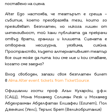
поставено на сцена.
Alter Ego настоява, че театърът е среща –
събитие, което преобразява тези, които го
преживяват. Безплатен, но никога лишен от
интензивност, той кани публиката да прекрачи
отвъд врати, граници и клишета. Сцената е
отворена: несигурна, уязвима, сияйна.
Пространство, където алтернативният театър
все още може да пита: кои сме ние и кои ставаме,
когато сме заедно?
Вход свободен, запази своя безплатен билет
в
Alma Alter event tickets from TicketSource.
Официални гости: проф. Алън Кухарски, д.ф.н.
(САЩ), Мона Мохамед Солиман Резк и Мохамед
Абделрахман Абделфатах Елшафеи (Египет), Пол
Дженкинс (Уелс), Терънс Брет (Великобритания)