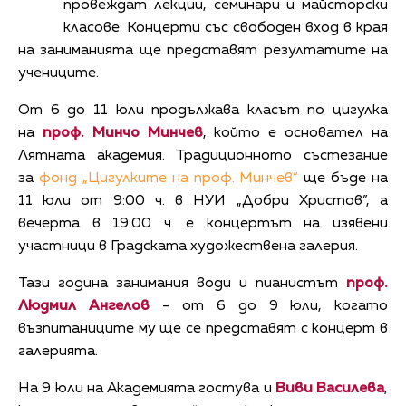
провеждат лекции, семинари и майсторски
класове. Концерти със свободен вход в края
на заниманията ще представят резултатите на
учениците.
От 6 до 11 юли продължава класът по цигулка
на
проф. Минчо Минчев
, който е основател на
Лятната академия. Традиционното състезание
за
фонд „Цигулките на проф. Минчев“
ще бъде на
11 юли от 9:00 ч. в НУИ „Добри Христов”, а
вечерта в 19:00 ч. е концертът на изявени
участници в Градската художествена галерия.
Тази година занимания води и пианистът
проф.
Людмил Ангелов
– от 6 до 9 юли, когато
възпитаниците му ще се представят с концерт в
галерията.
На 9 юли на Академията гостува и
Виви Василева
,