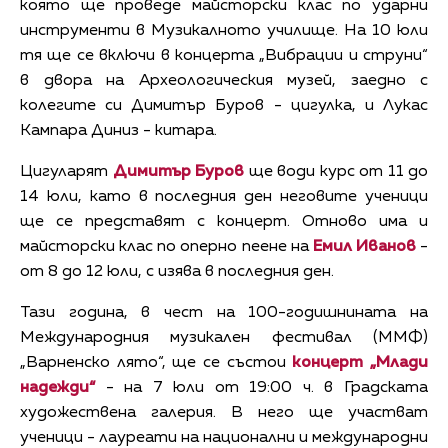
която ще проведе майсторски клас по ударни
инструменти в Музикалното училище. На 10 юли
тя ще се включи в концерта „Вибрации и струни“
в двора на Археологическия музей, заедно с
колегите си Димитър Буров - цигулка, и Лукас
Кампара Диниз - китара.
Цигуларят
Димитър Буров
ще води курс от 11 до
14 юли, като в последния ден неговите ученици
ще се представят с концерт. Отново има и
майсторски клас по оперно пеене на
Емил Иванов
-
от 8 до 12 юли, с изява в последния ден.
Тази година, в чест на 100-годишнината на
Международния музикален фестивал (ММФ)
„Варненско лято“, ще се състои
концерт „Млади
надежди“
- на 7 юли от 19:00 ч. в Градската
художествена галерия. В него ще участват
ученици - лауреати на национални и международни