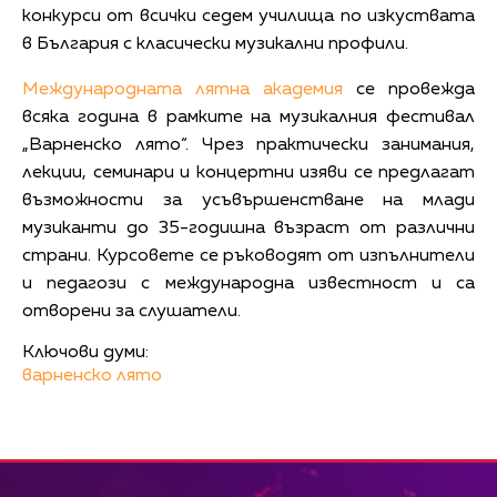
конкурси от всички седем училища по изкуствата
в България с класически музикални профили.
Международната лятна академия
се провежда
всяка година в рамките на музикалния фестивал
„Варненско лято“. Чрез практически занимания,
лекции, семинари и концертни изяви се предлагат
възможности за усъвършенстване на млади
музиканти до 35-годишна възраст от различни
страни. Курсовете се ръководят от изпълнители
и педагози с международна известност и са
отворени за слушатели.
Ключови думи:
варненско лято