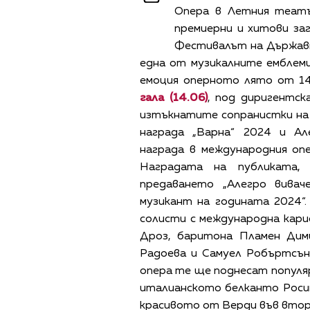
Опера в Летния театъ
премиерни и хитови заг
Фестивалът на Държавн
една от музикалните емблеми
емоция оперното лято от 14
гала (14.06)
, под диригентск
изтъкнатите сопранистки на
награда „Варна“ 2024 и Ал
награда в международния опе
Наградата на публиката,
предаването „Алегро вивач
музикант на годината 2024“
солисти с международна кари
Дроз, баритона Пламен Дим
Радоева и Самуел Робъртсън
опера те ще поднесат популя
италианското белканто Росин
красивото от Верди във втор