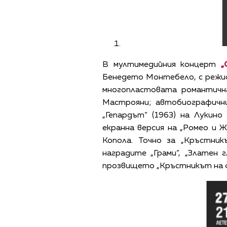
В мултимедийния концерт
„
Бенедето Монтебело, с режис
многопластовата романтичн
Мастрояни; автобиографични
„Гепардът“ (1963) на Лукин
екранна версия на „Ромео и 
Копола. Точно за „Кръстни
наградите „Грами“, „Златен 
прозвището „Кръстникът на ф