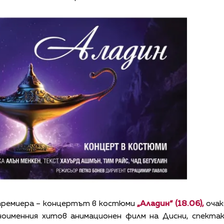
премиера – концертът в костюми
„Аладин“ (18.06),
очак
дноименния хитов анимационен филм на Дисни, спект