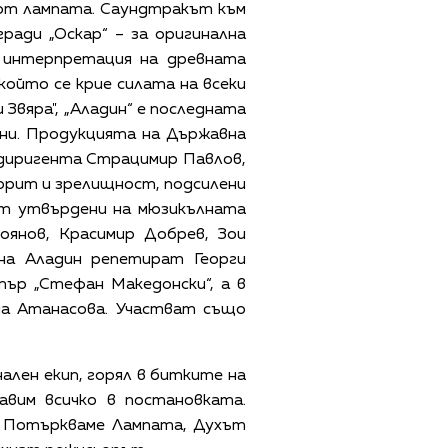
 от лампата. Саундтракът към
ради „Оскар“ – за оригинална
а интерпретация на древната
 който се крие силата на всеки
 Звяра", „Аладин“ е последната
ни. Продукцията на Държавна
 диригента Страцимир Павлов,
лорит и зрелищност, подсилени
ат утвърдени на мюзикълната
оянов, Красимир Добрев, Зои
на Аладин репетират Георги
ър „Стефан Македонски“, а в
на Атанасова. Участват също
лен екип, горял в битките на
авим всичко в постановката.
. Потъркваме Лампата, Духът