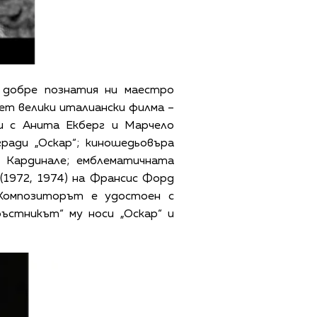
добре познатия ни маестро
ет велики италиански филма –
и с Анита Екберг и Марчело
ради „Оскар“; киношедьовъра
я Кардинале; емблематичната
(1972, 1974) на Франсис Форд
 Композиторът е удостоен с
ръстникът“ му носи „Оскар“ и