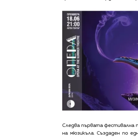
Следва първата фестивална 
на мюзикъла. Създаден по е