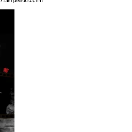
михнат режисьорът.