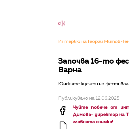
Интервю на Георги Митов-Гем
Започва 16-то фе
Варна
Юнските кценти на фестивала
Публикувано на 12.06.2025
Чуйте повече от инт
Димова- директор на Т
главната снимка!