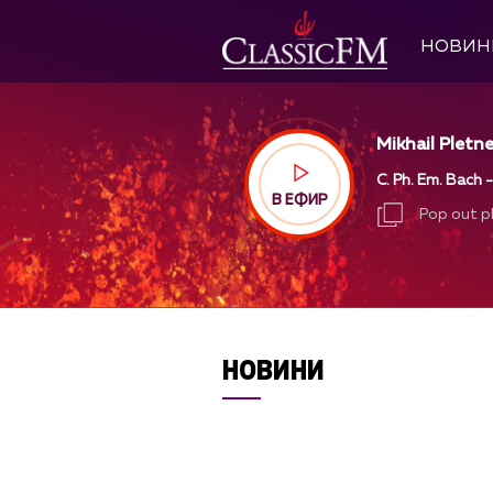
НОВИН
Mikhail Pletne
C. Ph. Em. Bach -
В ЕФИР
Pop out p
Pop out p
НОВИНИ