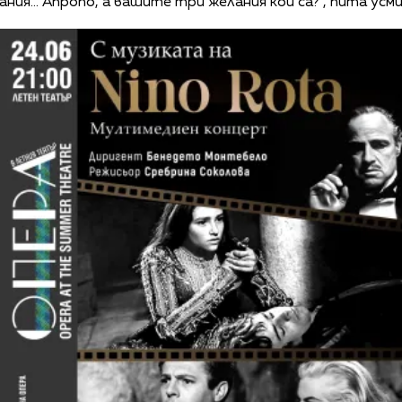
лания... Апропо, а вашите три желания кои са?“, пита ус