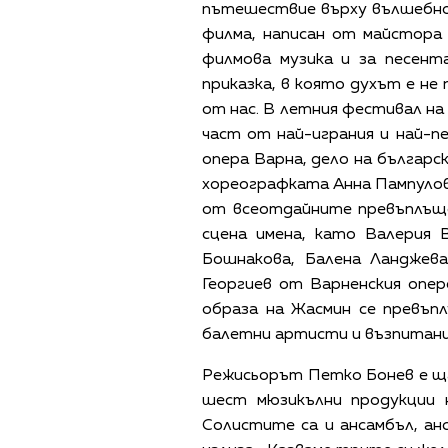
пътешествие върху вълшебнот
филма, написан от майсторa 
филмова музика и за песент
приказка, в която духът е не 
от нас. В летния фестивал на 
част от най-играния и най-
опера Варна, дело на българ
хореографката Анна Пампулова
от всеотдайните превъплъще
сцена имена, като Валерия 
Бошнакова, Балена Ланджев
Георгиев от Варненския опе
образа на Жасмин се превъп
балетни артисти и възпитани
Режисьорът Петко Бонев е ща
шест мюзикълни продукции н
Солистите са и ансамбъл, а