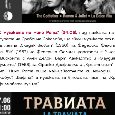
С музиката на Нино Рота“ (24.06),
под палката на 
урата на Сребрина Соколова, ще звучи музиката от п
а лента „Сладък живот“ (1960) на Федерико Фелин
я 8½“ (1963) на Федерико Фелини, удостоен с 2 наг
о Висконти с Ален Делон, Бърт Ланкастър и Клауди
Жулиета“ (1968) на Франко Дзефирели и „Кръстникът“ 
кът“ Нино Рота пише най-известните си мелодии.
глобус“, „Бафта“, а музиката за втората част на „К
илмовата музика“.