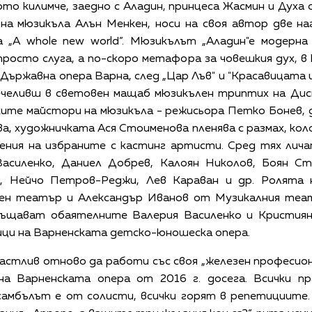
о килимче, заедно с Аладин, принцеса Жасмин и Духа
на мюзикъла Алън Менкен, носи на своя автор две наг
а „A whole new world”. Мюзикълът „Аладин"е модерн
просто слуга, а по-скоро метафора за човешкия дух, в
Държавна опера Варна, след „Цар Лъв" и "Красавицата и
печеливш в световен мащаб мюзикълен триптих на Дис
ските майстори на мюзикъла - режисьора Петко Бонев,
, художничката Ася Стоименова пленява с размах, ко
ния на избраните с кастинг артисти. Сред тях лич
Василенко, Даниел Добрев, Калоян Николов, Боян Ст
а, Нейчо Петров-Реджи, Лев Караван и др. Ролята 
рен театър и Александър Иванов от Музикалния теат
лъщават обаятелните Валерия Василенко и Кристия
ци на Варненската детско-юношеска опера.
стлив отново да работи със своя „железен професиона
а Варненската опера от 2016 г. досега. Всички пр
нсамбълът е от солисти, всички горят в репетициите