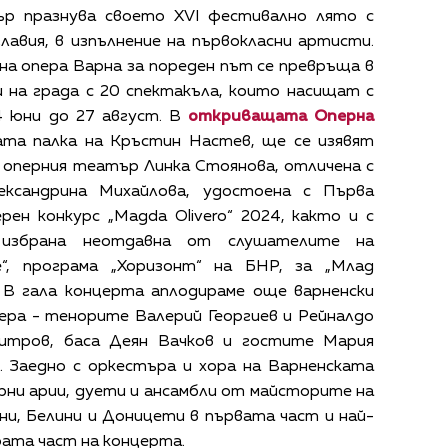
р празнува своето XVI фестивално лято с
лавия, в изпълнение на първокласни артисти.
а опера Варна за пореден път се превръща в
 на града с 20 спектакъла, които насищат с
 юни до 27 август. В
откриващата Оперна
ата палка на Кръстин Настев, ще се изявят
 оперния театър Линка Стоянова, отличена с
ександрина Михайлова, удостоена с Първа
рен конкурс „Magda Olivero“ 2024, както и с
 избрана неотдавна от слушателите на
е“, програма „Хоризонт“ на БНР, за „Млад
. В гала концерта аплодираме още варненски
ера - тенорите Валерий Георгиев и Рейналдо
итров, баса Деян Вачков и гостите Мария
. Заедно с оркестъра и хора на Варненската
рни арии, дуети и ансамбли от майсторите на
и, Белини и Доницети в първата част и най-
ата част на концерта.