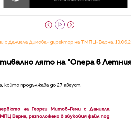
и с Даниела Димова- директор на ТМПЦ-Варна, 13.06.2
стивално лято на "Опера в Летни
, който продължава до 27 август.
ервюто на Георги Митов-Геми с Даниела
МПЦ Варна, разположено в звуковия файл под