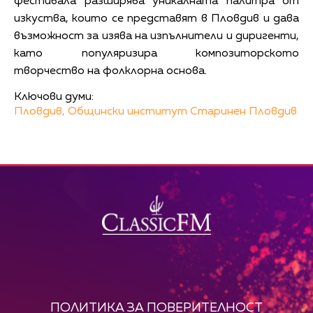
фестивала разширява уникалната палитра от
изкуства, които се представят в Пловдив и дава
възможност за изява на изпълнители и диригенти,
като популяризира композиторското
творчество на фолклорна основа.
Ключови думи:
Пловдив,
Общински институт Старинен Пловдив
ПОЛИТИКА ЗА ПОВЕРИТЕЛНОСТ