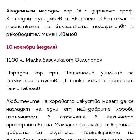
Академичен народен хор ® с диригент проф.
Костадин Бураджиев и Квартет „Светоглас –
тайнството на българската полифония®“ с
ръководител Милен Иванов
10 ноември (неделя)
11:30 ч., Малка базилика от Филипопол
Народен хор при Национално училище за
фолклорни изкуства „Широка лъка“ с диригент
Ганчо Гавазов
Любителите на хоровото изкуство могат да се
насладят на едни от най-добрите хорови
изпълнители в страната в магичното
пространство на Малката базилика, известна с
добрата си акустика. Провеждането на