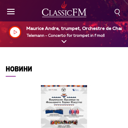
Maurice Andre, trumpet, Orchestre de Chamb
e de Rouen, Albert Beaucamp, dir
Telemann - Concerto for trompet in f moll
НОВИНИ