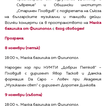
Съвремие“ и Общински институт
„Старинен Пловдив“ с подкрепата на Съюза
на българските музикални и танцови дейци.
Всички концерти са в пространството на
Малка
базилика от Филипопол
с
вход свободен!
Програма:
8 ноември (петък)
18:00 ч., Малка базилика от Филипопол
Народен хор при НУМТИ „Добрин Петков“ –
Пловдив с диригент Явор Тасков и Дамска
формация Da Capo – Ловеч при Академия
„Музикален свят“ с диригент Доротея Динкова
9 ноември (събота)
18:00 ч., Малка базилика от Филипопол