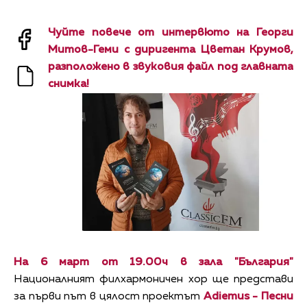
Чуйте повече от интервюто на Георги
Митов-Геми с диригента Цветан Крумов,
разположено в звуковия файл под главната
снимка!
На 6 март от 19.00ч в зала "България"
Националният филхармоничен хор ще представи
за първи път в цялост проектът
Adiemus - Песни