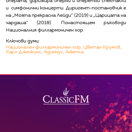
операта, дирижира оперни и оперетни спектакли
и симфонични концерти. Диригент-постановчик е
на „Моята прекрасна Лейди“ (2019) и „Царицата на
чардаша“ (2018). Понастоящем ръководи
Националния филхармоничен хор.
Ключови думи:
Национален филхармоничен хор,
Цветан Крумов,
Карл Дженкинс,
Адиемус,
Adiemus