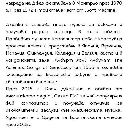
награда на Джаз фестивала в Монтрьо през 1970
г. През 1972 г. той става част от „Soft Machine“.
Дженкинс създава много музика за реклами и
получава редица награди в тази област.
Пробивът му като композитор идва с кросоувър
проекта Adiemus, представян в Япония, Германия,
Испания, Финландия, Холандия и Белгия, както и в
лондонската зала „Албърт Хол“. Албумът The
Adiemus: Songs of Sanctuary от 1995 г. оглавява
класациите за класически албуми и привлича
световното внимание.
През 2015 г. Карл Дженкинс е обявен от
английското радио „Classic FM“ за най-популярния
жив композитор и получава отличие „за
изключителни заслуги към класическата музика“.
Удостоен е с Ордена на Британската империя
през 2015 г.