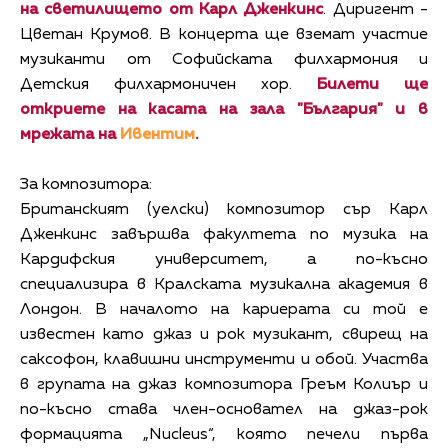
на светилището от Карл Дженкинс
. Диригент -
Цветан Крумов. В концерта ще вземат участие
музиканти от Софийската филхармония и
Детския филхармоничен хор.
Билети ще
откриете на касата на зала "България" и в
мрежата на
Ивентим
.
За композитора:
Британският (уелски) композитор сър Карл
Дженкинс завършва факултета по музика на
Кардифския университет, а по-късно
специализира в Кралската музикална академия в
Лондон. В началото на кариерата си той е
известен като джаз и рок музикант, свирещ на
саксофон, клавишни инструменти и обой. Участва
в групата на джаз композитора Греъм Колиър и
по-късно става член-основател на джаз-рок
формацията „Nucleus“, която печели първа