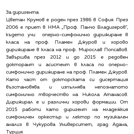
За диригента:
Цветан Крумов е роден през 1986 в София. През
2006 е приет в НМА „Проф. Панчо Владигеров“,
където учи оперно-симфонично дирижиране в
класа на проф. Пламен Джуров и хорово
дирижиране в класа на проф. Мирослав Попсавов.
Завършва през 2012 и до 2015 е редовен
докторант и асистент в класа по оперно-
симфонично дирижиране на проф. Пламен Джуров.
Като част от докторската си дисертация
възстановява и изпълнява непознатото
симфонично творчество на Никола Атанасов.
Дирижирал е и различни хорови формации. От
2015 работи като диригент на младежкия
симфоничен оркестър и лектор по музикален
анализ в Чукурова Университет, град Адана,
Турция.