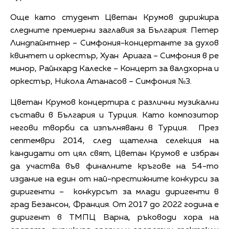
Още като студент Цветан Крумов дирижира
следните премиерни заглавия за България: Петер
Линдпайнтнер – Симфония-концертанте за духов
квинтет и оркестър, Хуан Ариага – Симфония в ре
минор, Райнхард Калеске – Концерт за валдхорна и
оркестър, Никола Атанасов – Симфония №3.
Цветан Крумов концертира с различни музикални
състави в България и Турция. Като композитор
негови творби са изпълнявани в Турция. През
септември 2014, след щателна селекция на
кандидати от цял свят, Цветан Крумов е избран
да участва във финалните кръгове на 54-то
издание на един от най-престижните конкурси за
диригенти – конкурсът за млади диригенти в
град Безансон, Франция. От 2017 до 2022 година е
диригент в ТМПЦ Варна, ръководи хора на