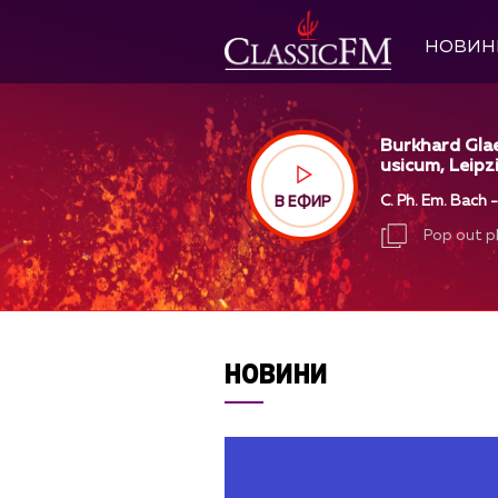
НОВИН
Burkhard Gla
usicum, Leipz
C. Ph. Em. Bach 
В ЕФИР
Pop out p
Pop out p
НОВИНИ