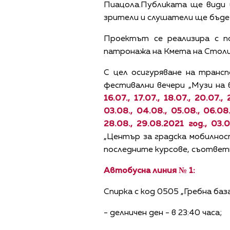
Пиацола.Публиката ще види 
зрители и слушатели ще бъде
Проектът се реализира с п
патронажа на Кмета на Столи
С цел осигуряване на транс
фестивални вечери „Музи на
16.07., 17.07., 18.07., 20.07.,
03.08., 04.08., 05.08., 06.08.,
28.08., 29.08.2021 год., 03.0
„Център за градска мобилно
последните курсове, съответ
Автобусна линия № 1:
Спирка с код 0505 „Гребна баз
- делничен ден - в 23:40 часа;