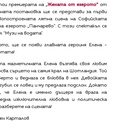
ои премиерата на „
Жената от езерото”
от
рната постановка ще се представи за първи
вопостроената лятна сцена на Софийската
на езерото „Панчарево“. С този спектакъл се
 "Музи на водата".
ото, ще се появи главната героиня Елена -
сотата!
ота магнетичната Елена възпява своя любим
осва сърцето на самия крал на Шотландия. Той
берто и веднага се влюбва в нея. Девойката
згубил се ловец и му предлага подслон. Докато
а, че Елена е именно дъщеря на врага на
една изключителна любовна и политическа
разберете на сцената!
мен Карталов