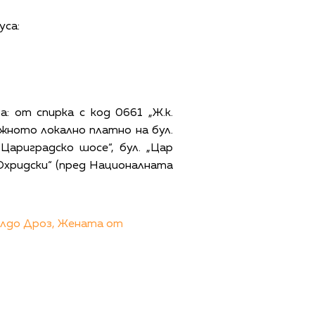
уса:
: от спирка с код 0661 „Ж.к.
 южното локално платно на бул.
Цариградско шосе“, бул. „Цар
т Охридски“ (пред Националната
лдо Дроз,
Жената от