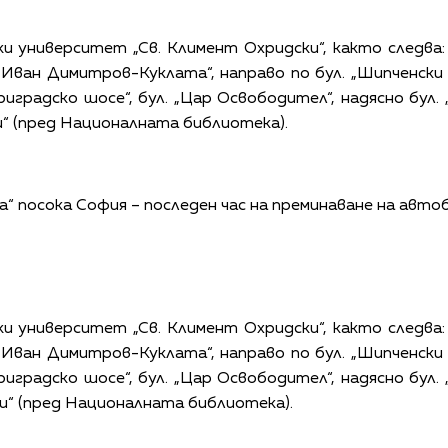
и университет „Св. Климент Охридски“, както следва
 „Иван Димитров-Куклата“, направо по бул. „Шипченски 
ариградско шосе“, бул. „Цар Освободител“, надясно бул. 
и“ (пред Националната библиотека).
а“ посока София – последен час на преминаване на автоб
и университет „Св. Климент Охридски“, както следва
 „Иван Димитров-Куклата“, направо по бул. „Шипченски 
ариградско шосе“, бул. „Цар Освободител“, надясно бул. 
ки“ (пред Националната библиотека).