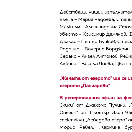
Действащи лица и изпълнител
Елена – Мария Радоева, Стан
Малкълм – Александрина Стоя
Уберто – Хрисимир Дамянов, 
Дъглас – Петър Бучков, Стеф
Родриго – Валерио Борджони,
Серано – Ангел Антонов, Рей
Албина – Весела Янева, Цвета
„
Жената от езерото" ще се игра
езерото
„
Панчарево
“.
В
репертоарн
ия
афиш
на фе
Скики“ от Джакомо Пучини, 
Онегин“ от Пьотър Илич Чай
спектакли „Лебедово езеро“ 
Морис Равел, „Кармина б