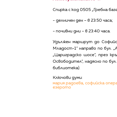
Спирка с код 0505 „Гребна баз
- делничен ден – в 23:50 часа;
- почивни дни – в 23:40 часа.
Удължен маршрут до Софийски
Младост-1“ направо по бул. „А
„Цариградско шосе“, през кр
Освободител“, надясно по бул.
библиотека).
Ключови думи:
мария радоева,
софийска опера
езерото