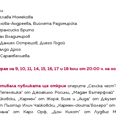
и:
ислава Момекова
нова-Андреева, Виолета Радомирска
Франсиско Брито
ан Владимиров
 Даниел Острецов, Диего Годой
налдо Дроз
 Сарамбелиева
е на 9, 10, 11, 14, 15, 16, 17 и 18 юли от 20:00 ч. на 
стивала публиката ще открие
оперите
„Селска чест
„Пепеляшка“ от Джоакино Росини, „Мадам Бътерфлай“ 
ковски, „Кармен“ от Жорж Бизе и „Аида“ от Джузе
от Пьотър Илич Чайковски, „Кармен-сюита/Болеро“ о
урана“ от Карл Орф, „Дон Кихот“ от Лудвиг М