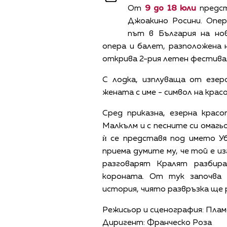
От
9 до 18 юли
предст
Джоакино Росини. Опе
път в България на но
опера и балет, разположена 
открива 2-рия летен фестивал
С лодка, изплуваща от езер
жената с име - символ на кра
Сред приказна, езерна крас
Малкълм и с песните си омагь
ѝ се представя под името У
приема думите му, че той е и
разговарят Кралят разбир
короната. От тук започва 
история, чиято развръзка ще 
Режисьор и сценография: Пла
Диригент: Франческо Роза