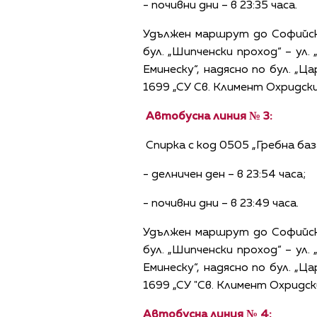
- почивни дни – в 23:35 часа.
Удължен маршрут до Софийск
бул. „Шипченски проход“ – ул.
Еминеску“, надясно по бул. „Ц
1699 „СУ Св. Климент Охридск
Автобусна линия № 3:
Спирка с код 0505 „Гребна баз
- делничен ден – в 23:54 часа;
- почивни дни – в 23:49 часа.
Удължен маршрут до Софийск
бул. „Шипченски проход“ – ул.
Еминеску“, надясно по бул. „Ц
1699 „СУ "Св. Климент Охридс
Автобусна линия № 4: