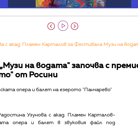
 с акад. Пламен Карталов за Фестивала Музи на водата
Музи на водата" започва с премие
то" от Росини
ската опера и балет на езерото "Панчарево"
адостина Узунова с акад. Пламен Карталов-
ата опера и балет в звуковия файл под