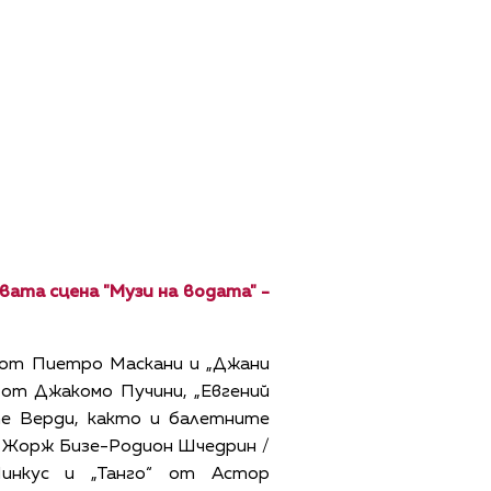
новата сцена "Музи на водата" -
“от Пиетро Маскани и „Джани
от Джакомо Пучини, „Евгений
пе Верди, както и балетните
т Жорж Бизе-Родион Шчедрин /
инкус и „Танго“ от Астор