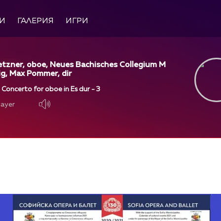
И
ГАЛЕРИЯ
ИГРИ
etzner, oboe, Neues Bachisches Collegium M
ig, Max Pommer, dir
- Concerto for oboe in Es dur - 3
layer
layer