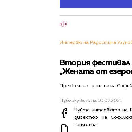
Интервю на Радостина Узунова
Втория фестивал „
„Жената от езеро
През юли на сцената на Софий
Публикувано на 10.07.2021
Чуйте интервюто на Р
директор на Софийск
снимката!