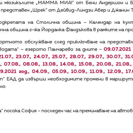
и мюзикълите „МАММА МИА!“ от Бени Андершон и Бь
 представен „Шрек“ от Дейвид-Линдзи Абер и Джанин Т
одкрепата на Столична община – Календар на кул
чна община г-жа Йорданка Фандъкова в рамките на пр
портното обслужване след приключване на представ
 водата“ – езерото Панчарево за дните –
09.07.2021 г.
 21.07., 23.07., 24.07., 25.07., 28.07., 29.07., 30.07., 3
 07.08., 08.08., 13.08., 14.08., 15.08., 20.08., 21.08.,
9.2021 год., 04.09., 05.09., 10.09., 11.09., 12.09., 17
ст“ ЕАД да извърши необходимите промени в маршрутн
но:
а“ посока София – последен час на преминаване на автоб