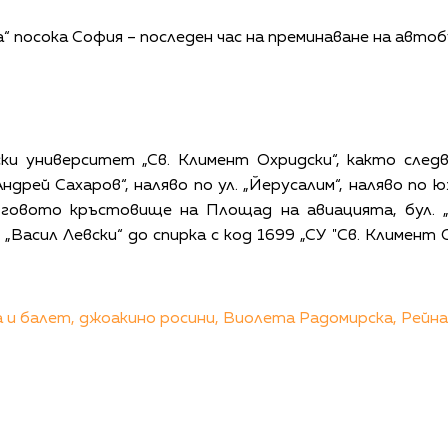
а“ посока София – последен час на преминаване на автоб
 университет „Св. Климент Охридски“, както следва
ндрей Сахаров“, наляво по ул. „Йерусалим“, наляво по
ъговото кръстовище на Площад на авиацията, бул. „
 „Васил Левски“ до спирка с код 1699 „СУ "Св. Климен
 и балет,
джоакино росини,
Виолета Радомирска,
Рейна