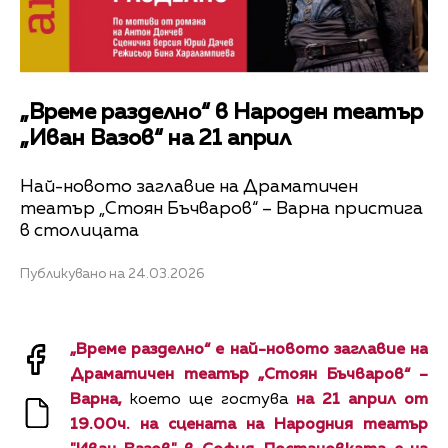
„Време разделно“ в Народен театър
„Иван Вазов“ на 21 април
Най-новото заглавие на Драматичен
театър „Стоян Бъчваров“ – Варна пристига
в столицата
Публикувано на 24.03.2026
„Време разделно“ е най-новото заглавие на
Драматичен театър „Стоян Бъчваров“ –
Варна,
което ще гостува
на
21 април от
19.00ч. на сцената на Народния театър