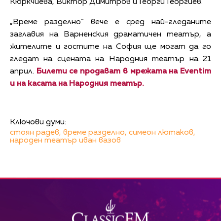
Кюркчиева, Виктор Димитров и Георги Георгиев.
„Време разделно“ вече е сред най-гледаните
заглавия на Варненския драматичен театър, а
жителите и гостите на София ще могат да го
гледат на сцената на Народния театър на 21
април.
Билети се продават в мрежата на Eventim
и на касата на Народния театър.
Ключови думи:
стоян радев,
време разделно,
симеон лютаков,
народен театър иван вазов