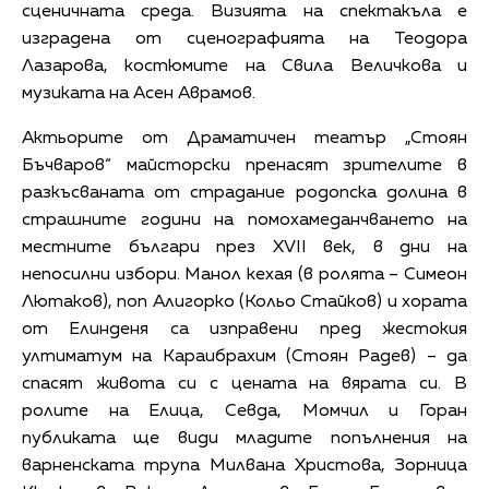
сценичната среда. Визията на спектакъла е
изградена от сценографията на Теодора
Лазарова, костюмите на Свила Величкова и
музиката на Асен Аврамов.
Актьорите от Драматичен театър „Стоян
Бъчваров“ майсторски пренасят зрителите в
разкъсваната от страдание родопска долина в
страшните години на помохамеданчването на
местните българи през XVII век, в дни на
непосилни избори. Манол кехая (в ролята – Симеон
Лютаков), поп Алигорко (Кольо Стайков) и хората
от Елинденя са изправени пред жестокия
ултиматум на Караибрахим (Стоян Радев) – да
спасят живота си с цената на вярата си. В
ролите на Елица, Севда, Момчил и Горан
публиката ще види младите попълнения на
варненската трупа Милвана Христова, Зорница