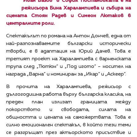
"Иван Вазов" в София
.
Постановката е на
режисьора Бина Харалампиева и събира на
сцената Стоян Радев и Симеон Лютаков в
централните роли.
Спектакълът по романа на Антон Дончев, една от
най-разпознаваемите български исторически
творби, е в адаптация на Юрий Дачев. Това е
третият проект на Харалампиева с варненската
трупа след „Тютюн“ и „Под игото“ – носител на
награда „Варна“ и номиниран за „Икар“ и „Аскеер“.
В прочита на Харалампиева, режисьор с
дългогодишна работа върху българска класика, на
преден план излизат границата между
покорството и свободата, силата на
общността и цената на саможертвата. Това е
силно емоционален спектакъл, в който тези теми
се разгръщат през актьорското присъствие и