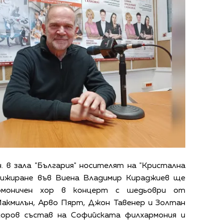
. в зала "България" носителят на "Кристална
рижиране във Виена Владимир Кираджиев ще
армоничен хор в концерт с шедьоври от
акмилън, Арво Пярт, Джон Тавенер и Золтан
хоров състав на Софийската филхармония и