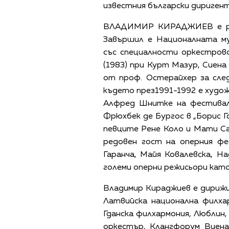
известния български диригент
ВЛАДИМИР КИРАДЖИЕВ е род
Завършил е Националната му
със специалности оркестрово
(1983) при Курт Мазур, Сиена
от проф. Остерайхер за след
където през1991-1992 е худо
Алфред Шнитке на фестивал
Фрюхбек де Бургос в „Борис Г
певците Рене Коло и Мати Са
редовен гост на оперния фе
Гаранча, Майя Ковалевска, Н
големи оперни режисьори като
Владимир Кираджиев е дирижи
Латвийска национална филхарм
Гданска филхармония, Люблин,
оркестър, Клангфорум Виен