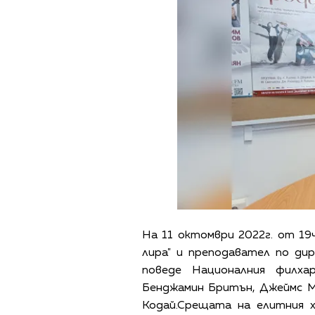
На 11 октомври 2022г. от 19ч
лира" и преподавател по ди
поведе Националния филх
Бенджамин Бритън, Джеймс М
Кодай.Срещата на елитния 