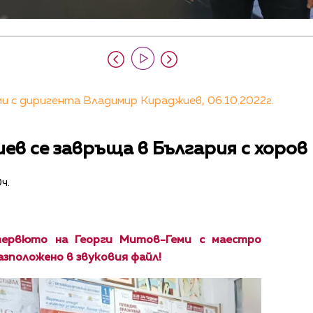
 с диригента Владимир Кираджиев, 06.10.2022г.
в се завръща в България с хоров
ч.
ервюто на Георги Митов-Геми с маестро
зположено в звуковия файл!