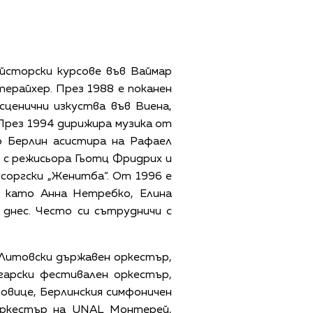
айсторски курсове във Ваймар
терайхер. През 1988 е поканен
сценични изкуства във Виена,
През 1994 дирижира музика от
 Берлин асистира на Рафаел
и с режисьора Гьотц Фридрих и
соргски „Женитба“. От 1996 е
и като Анна Нетребко, Елина
 днес. Често си сътрудничи с
 Литовски държавен оркестър,
Унгарски фестивален оркестър,
товице, Берлинския симфоничен
оркестър на UNAL Монтерей,