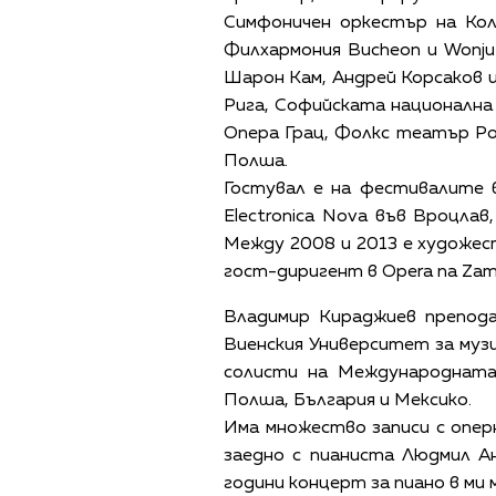
Симфоничен оркестър на Кол
Филхармония Bucheon и Wonju
Шарон Кам, Андрей Корсаков и
Рига, Софийската национална
Опера Грац, Фолкс театър Ро
Полша.
Гостувал е на фестивалите в
Electronica Nova във Вроцлав
Между 2008 и 2013 е художес
гост-диригент в Opera na Zam
Владимир Кираджиев препод
Виенския Университет за музи
солисти на Международната 
Полша, България и Мексико.
Има множество записи с опер
заедно с пианиста Людмил А
години концерт за пиано в ми