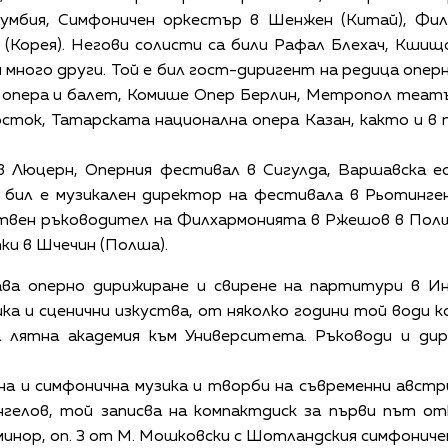
умбия, Симфоничен оркестър в Шенжен (Китай), Филх
 (Корея). Негови солисти са били Рафал Блехач, Кшищ
 много други. Той е бил гост-диригент на редица опе
 опера и балет, Комише Опер Берлин, Метропол театъ
сток, Татарската национална опера Казан, както и в 
 Люцерн, Оперния фестивал в Сигулда, Варшавска есе
, бил е музикален директор на фестивала в Рьотинге
твен ръководител на Филхармонията в Ржешов в Полша
ku в Шчечин (Полша).
ава оперно дирижиране и свирене на партитури в И
ка и сценични изкуства, от няколко години той води
лятна академия към Университета. Ръководи и дир
на и симфонична музика и творби на съвременни австр
нгелов, той записва на компактдиск за първи път о
 минор, оп. 3 от М. Мошковски с Шотландския симфониче