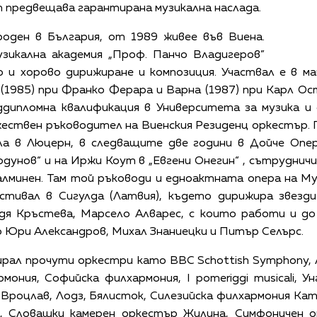
 предвещава гарантирана музикална наслада.
ен в България, от 1989 живее във Виена.
зикална академия „Проф. Панчо Владигеров”
 и хорово дирижиране и композиция. Участвал е в м
 (1985) при Франко Ферара и Варна (1987) при Карл Ос
дипломна квалификация в Университета за музика и 
жествен ръководител на Виенския Резиденц оркестър. 
а в Люцерн, в следващите две години в Дойче Опер
одунов“ и на Иржи Коут в „Евгени Онегин“ , сътруднич
лминен. Там той ръководи и едноактната опера на Му
стивал в Сигулда (Латвия), където дирижира звезд
адя Кръстева, Марсело Алварес, с които работи и до
 Юри Александров, Михал Знаниецки и Питър Селърс.
рал прочути оркестри като BBC Schottish Symphony,
ония, Софийска филхармония, I pomeriggi musicali, 
 Вроцлав, Лодз, Бялисток, Силезийска филхармония Ка
а, Словашки камерен оркестър Жилина, Симфоничен 