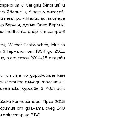
армония в Сендай (Япония) и
оф Яблонски, Людмил Ангелов,
рни театри – Национална опера
р Берлин, Дойче Опер Берлин,
почти всички оперни театри в
н, Wiener Festwochen, Musica
н в Германия от 1994 до 2011.
, а от сезон 2014/15 е първи
нститута по дирижиране към
 концертите с млади таланти –
игентски курсове в Австрия,
ийски композитори. През 2015
ткрития от двамата след 140
н оркестър на BBC.