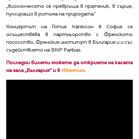
„виолончелото се превръща в пратеник, в сърце,
пулсиращо в ритъма на природата.“
Концертът на Готие Капюсон в София се
осъществява в партньорство с Френското
посолство, Френския институт в България и и със
съдействието на BNP Paribas.
Последни билети можете да откриете на касата
на зала „България” и в
Ивентим
.