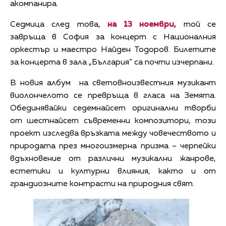
акомпанира.
Седмица след това,
на 13 ноември,
той се
завръща в София за концерт с Националния
оркестър и маестро Найден Тодоров. Билетите
за концерта в зала „България” са почти изчерпани.
В новия албум на световноизвестния музикант
виолончелото се превръща в гласа на Земята.
Обединявайки седемнайсет оригинални творби
от шестнайсет съвременни композитори, този
проект изследва връзката между човечеството и
природата през многоизмерна призма – черпейки
вдъхновение от различни музикални жанрове,
естетики и културни влияния, както и от
грандиозните контрасти на природния свят.