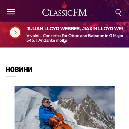
JULIAN LLOYD WEBBER, JIAXIN LLOYD WEBB
R, EUROPEAN UNION CHAMBER ORCHESTRA
Vivaldi - Concerto for Oboe and Bassoon in G Major, R
HANS-PETER HOFMANN
545: I. Andante molto
НОВИНИ