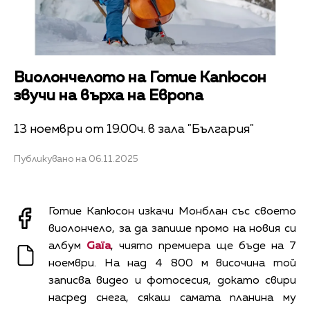
Виолончелото на Готие Капюсон
звучи на върха на Европа
13 ноември от 19.00ч. в зала "България"
Публикувано на 06.11.2025
Готие Капюсон изкачи Монблан със своето
виолончело, за да запише промо на новия си
албум
Gaïa
, чиято премиера ще бъде на 7
ноември. На над 4 800 м височина той
записва видео и фотосесия, докато свири
насред снега, сякаш самата планина му