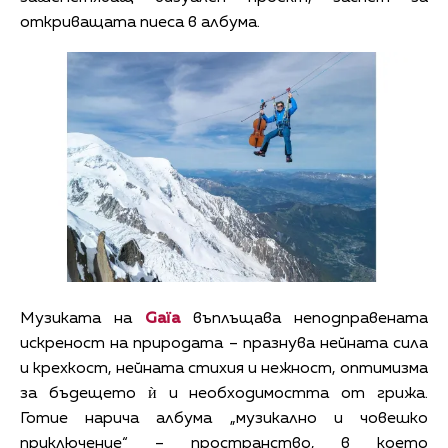
откриващата пиеса в албума.
Музиката на
Gaïa
въплъщава неподправената
искреност на природата – празнува нейната сила
и крехкост, нейната стихия и нежност, оптимизма
за бъдещето ѝ и необходимостта от грижа.
Готие нарича албума „музикално и човешко
приключение“ – пространство, в което