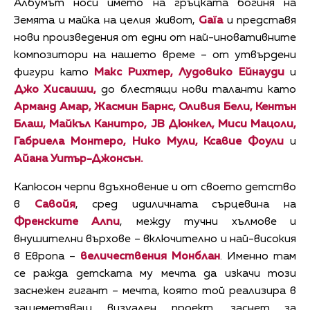
Албумът носи името на гръцката богиня на
Земята и майка на целия живот,
Gaïa
и представя
нови произведения от едни от най-иновативните
композитори на нашето време – от утвърдени
фигури като
Макс Рихтер
,
Лудовико Ейнауди
и
Джо Хисаиши
,
до блестящи нови таланти като
Арманд Амар
,
Жасмин Барнс
,
Оливия Бели
,
Кентън
Блаш
,
Майкъл Канитро
,
JB Дюнкел
,
Миси Мацоли
,
Габриела Монтеро
,
Нико Мули
,
Ксавие Фоули
и
Айана Уитър-Джонсън
.
Капюсон черпи вдъхновение и от своето детство
в
Савойя
, сред идиличната сърцевина на
Френските Алпи
, между тучни хълмове и
внушителни върхове – включително и най-високия
в Европа –
величествения Монблан
. Именно там
се ражда детската му мечта да изкачи този
заснежен гигант – мечта, която той реализира в
зашеметяващ визуален проект, заснет за