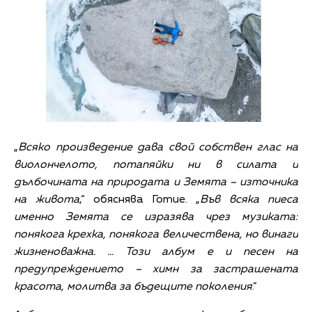
„
Всяко произведение дава свой собствен глас на
виолончелото, потапяйки ни в силата и
дълбочината на природата и Земята – източника
на живота
,“ обяснява Готие. „
Във всяка пиеса
именно Земята се изразява чрез музиката:
понякога крехка, понякога величествена, но винаги
жизненоважна. … Този албум е и песен на
предупреждението – химн за застрашената
красота, молитва за бъдещите поколения
.“