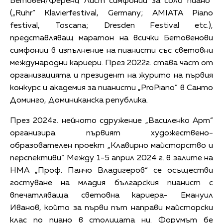
Бетовен/Ференц Лист симфонии за соло пиано“
(„Ruhr” Klavierfestival, Germany; AMIATA Piano
festival, Toscana; Dresden Festival etc.),
представляващ маратон на всички Бетовенови
симфонии в изпълнение на пианисти със световни
международни кариери. През 2022г. става част от
организацията и президент на журито на първия
конкурс и академия за пианисти „ProPiano” в Санто
Доминго, Доминиканска република.
През 2024г. нейното сдружение „Василенко Арт“
организира първият художествено-
образователен проект „Клавирно майсторство и
перспективи“. Между 1-5 април 2024 г. в залите на
НМА „Проф. Панчо Владигеров“ се осъществи
гостуване на младия българския пианист с
впечатляваща световна кариера- Емануил
Иванов, който за първи път направи майсторски
клас по пиано в столицата ни. Форумът бе