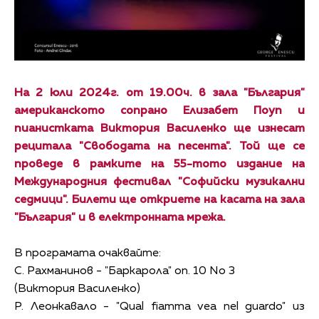
На 2 юли 2024г. от 19.00ч. в зала "България"
американското сопрано Елизабет Поуп и
пианистката Виктория Василенко ще изнесат
рецитала "Свободата на песента". Той ще се
проведе в рамките на 55-тото издание на
Международния фестивал "Софийски музикални
седмици". Билети ще откриете на касата на зала
"България" и в електронната мрежа.
В програмата очаквайте:
С. Рахманинов - "Баркарола" оп. 10 No 3
(Виктория Василенко)
Р. Леонкавало - "Qual fiamma vea nel guardo" из