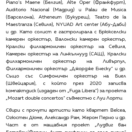
Piano‘s Maene (Белгия), Alte Oper (Франкфурт),
Auditorio Nacional (Мадрид) и Palau de Musica
(Барселона), Atheneum (Букурещ), Teatro de la
Maestranza (Севиля), NYUAD Art center (Абу-Даби)
и др. Като солист е гастролирала с Брюкселски
камерен оркестър, Валонски камерен оркестър,
Кралски филхармоничен оркестър на Севиля,
Камерен оркестър на Линкълнууд (САЩ), Кралски
филхармоничен оркестър на Ливърпул,
Филхармоничен оркестър „Джордже Енеску“ и др.
Също със Симфоничен оркестър на Биел
(Швейцария), с който през 2020 записва
компактдиск (издаден от „Fuga Libera”) за проекта
„Mozart double concertos“ съвместно с Луи Лорти.
Свири с прочути артисти като квартет Belcea,
Огюстен Дюме, Александр Рам, Жером Перно и др.
Част е от мащабния проект „Лудвиг ван