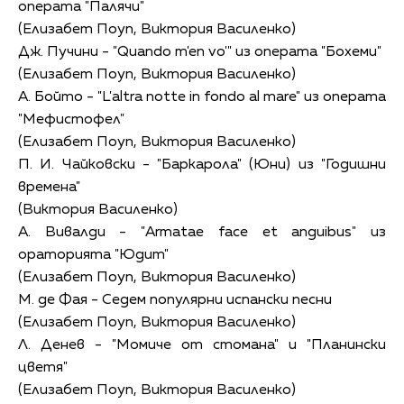
операта "Палячи"
(Елизабет Поуп, Виктория Василенко)
Дж. Пучини - "Quando m'en vo'" из операта "Бохеми"
(Елизабет Поуп, Виктория Василенко)
А. Бойто - "L'altra notte in fondo al mare" из операта
"Мефистофел"
(Елизабет Поуп, Виктория Василенко)
П. И. Чайковски - "Баркарола" (Юни) из "Годишни
времена"
(Виктория Василенко)
A. Вивалди - "Armatae face et anguibus" из
ораторията "Юдит"
(Елизабет Поуп, Виктория Василенко)
М. де Фая - Седем популярни испански песни
(Елизабет Поуп, Виктория Василенко)
Л. Денев - "Момиче от стомана" и "Планински
цветя"
(Елизабет Поуп, Виктория Василенко)