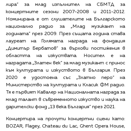
лира“ за млад изпълнител на СБМТД за
концертните сезони 2007-2008 и 2011-2012.
Номинирана е от слушателите на Българското
национално радио за „Млад музикант на
годината” през 2009. През същата година става
лауреат на Голямата награда на фондация
„Димитър Бербатов“ за върхови постижения в
областта на изкуствата. Носител е на
наградата „Златен век“ за млад музикант с принос
към културата и изкуството в България. През
2020 е удостоена със „Златно перо“ на
Министерство на културата и Класик ФМ радио.
Тя е първият Кавалер на Националната награда за
млад талант в съвременното изкуство и наука на
дарителски фонд „13 века България“ през 2021.
Концертира на прочути концертни сцени като:
BOZAR, Flagey, Chateau du Lac, Ghent Opera House,