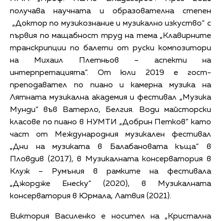
получава научната и образователна степен
„Доктор по музикознание и музикално изкуство“ с
първия по мащабност труд на тема „Клавирните
транскрипции по балети от руски композитори
на Михаил Плетньов – аспекти на
интерпретацията“. От юли 2019 е гост-
преподавател по пиано и камерна музика на
Лятната музикална академия и фестивал „Музика
Мунди“ във Ватерло, Белгия. Води майсторски
класове по пиано в НУМТИ „Добрин Петков“ като
част от Международния музикален фестивал
„Дни на музиката в Балабановата къща“ в
Пловдив (2017), в Музикалната консерватория в
Клуж – Румъния в рамките на фестивала
„Джордже Енеску“ (2020), в Музикалната
консерватория в Юрмала, Латвия (2021).
Виктория Василенко е носител на „Кристална