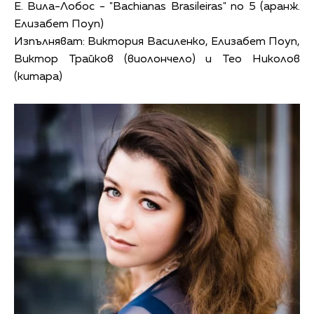
Е. Вила-Лобос - "Bachianas Brasileiras" no 5 (аранж.
Елизабет Поуп)
Изпълняват: Виктория Василенко, Елизабет Поуп,
Виктор Трайков (виолончело) и Тео Николов
(китара)