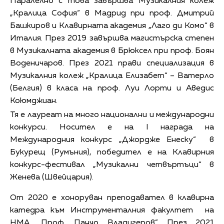
Паралелно с това завършва Музикалния колеж
„Кралица София“ в Мадрид при проф. Дмитрий
Башкиров и Клавирната академия „Лаго ди Комо“ в
Италия. През 2019 завършва магистърска степен
в Музикалната академия в Брюксел при проф. Боян
Воденичаров. През 2021 прави специализация в
Музикалния колеж „Кралица Елизабет“ – Ватерло
(Белгия) в класа на проф. Луи Лорти и Аведис
Коюмджиан.
Тя е лауреат на много национални и международни
конкурси. Носител е на I награда на
Международния конкурс „Джордже Енеску“ в
Букурещ (Румъния), победител е на Клавирния
конкурс-фестивал „Музикални четвъртъци“ в
Женева (Швейцария).
От 2020 е хоноруван преподавател в клавирна
катедра към Инструменталния факултет на
НМА „Проф. Панчо Владигеров”. През 2021