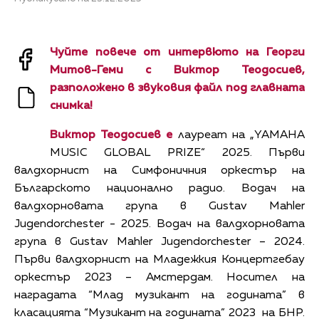
Чуйте повече от интервюто на Георги
Митов-Геми с Виктор Теодосиев,
разположено в звуковия файл под главната
снимка!
Виктор Теодосиев e
лауреат на „YAMAHA
MUSIC GLOBAL PRIZE“ 2025. Първи
валдхорнист на Симфоничния оркестър на
Българското национално радио. Водач на
валдхорновата група в Gustav Mahler
Jugendorchester - 2025. Водач на валдхорновата
група в Gustav Mahler Jugendorchester – 2024.
Първи валдхорнист на Младежкия Концертгебау
оркестър 2023 – Амстердам. Носител на
наградата “Млад музикант на годината” в
класацията “Музикант на годината” 2023 на БНР.