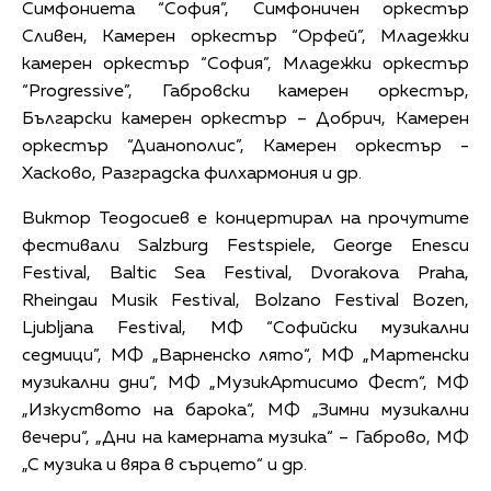
Симфониета “София”, Симфоничен оркестър
Сливен, Камерен оркестър “Орфей”, Младежки
камерен оркестър “София”, Младежки оркестър
“Progressive”, Габровски камерен оркестър,
Български камерен оркестър – Добрич, Камерен
оркестър “Дианополис”, Камерен оркестър -
Хасково, Разградска филхармония и др.
Виктор Теодосиев е концертирал на прочутите
фестивали Salzburg Festspiele, George Enescu
Festival, Baltic Sea Festival, Dvorakova Praha,
Rheingau Musik Festival, Bolzano Festival Bozen,
Ljubljana Festival, МФ “Софийски музикални
седмици”, МФ „Варненско лято“, МФ „Мартенски
музикални дни“, МФ „МузикАртисимо Фест“, МФ
„Изкуството на барока“, МФ „Зимни музикални
вечери“, „Дни на камерната музика“ – Габрово, МФ
„С музика и вяра в сърцето“ и др.