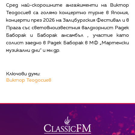
Сред най-скорошните ангажименти на Виктор
Теодосиев са голямо концертно турне в Япония,
концерти през 2026 на Залцбургския Фестивал и в
Прага със световноизвестния валдхорнист Радек
Баборак и Баборак ансамбъл , участие като
солист заедно в Радек Баборак в МФ „Мартенски
музикални дни“ и мн.др.
Ключови думи:
Виктор Теодосиев