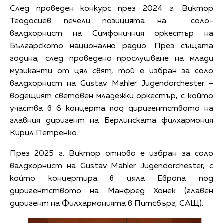
След проведен конкурс през 2024 г. Виктор
Теодосиев печели позицията на соло-
валдхорнист на Симфоничния оркестър на
Българското национално радио. През същата
година, след проведено прослушване на млади
музиканти от цял свят, той е избран за соло
валдхорнист на Gustav Mahler Jugendorchester –
водещият световен младежки оркестър, с който
участва в 6 концерта под диригентството на
главния диригент на Берлинската филхармония
Кирил Петренко.
През 2025 г. Виктор отново е избран за соло
валдхорнист на Gustav Mahler Jugendorchester, с
който концертира в цяла Европа под
диригентството на Манфред Хонек (главен
диригент на Филхармонията в Питсбърг, САЩ).