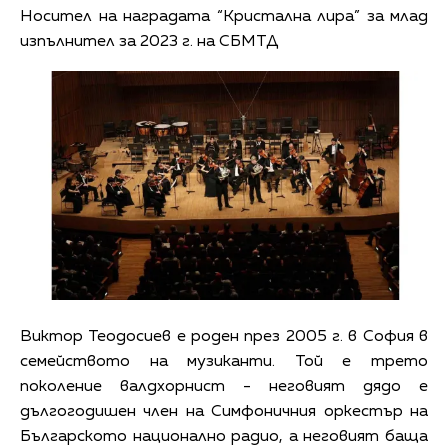
Носител на наградата “Кристална лира” за млад
изпълнител за 2023 г. на СБМТД
Виктор Теодосиев е роден през 2005 г. в София в
семейството на музиканти. Той е трето
поколение валдхорнист - неговият дядо е
дългогодишен член на Симфоничния оркестър на
Българското национално радио, а неговият баща