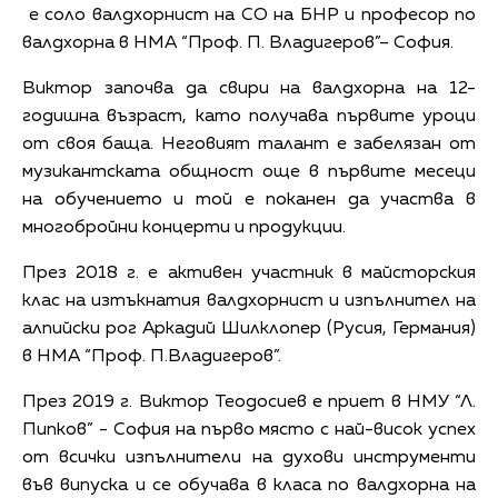
е соло валдхорнист на СО на БНР и професор по
валдхорна в НМА “Проф. П. Владигеров”– София.
Виктор започва да свири на валдхорна на 12-
годишна възраст, като получава първите уроци
от своя баща. Неговият талант е забелязан от
музикантската общност още в първите месеци
на обучението и той е поканен да участва в
многобройни концерти и продукции.
През 2018 г. е активен участник в майсторския
клас на изтъкнатия валдхорнист и изпълнител на
алпийски рог Аркадий Шилклопер (Русия, Германия)
в НМА “Проф. П.Владигеров”.
През 2019 г. Виктор Теодосиев е приет в НМУ “Л.
Пипков” - София на първо място с най-висок успех
от всички изпълнители на духови инструменти
във випуска и се обучава в класа по валдхорна на