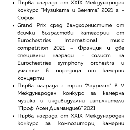
Първа награда от XXIX Международен
конкурс “Музиката и Земята” 2021 г. -
София.
Grand Prix сред валдхорнистите от
всички възрастови категории от
Eurochestries International music
competition 2021 – Франция и две
специални награди - солист на
Eurochestries symphony orchestra и
участие в поредица от камерни
концерти
Първа награда с трио “Лауреат” в V
Международен конкурс за камерна
музика и индивидуални изпълнители
“Проф. Асен Диамандиев” 2021
Първа награда от XXIX Международен
конкурс за композитори, камерни