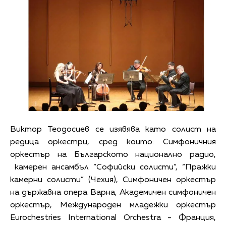
Виктор Теодосиев се изявява като солист на
редица оркестри, сред които: Симфоничния
оркестър на Българското национално радио,
камерен ансамбъл “Софийски солисти”, “Пражки
камерни солисти” (Чехия), Симфоничен оркестър
на държавна опера Варна, Академичен симфоничен
оркестър, Международен младежки оркестър
Eurochestries International Orchestra - Франция,