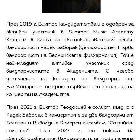
През 2019 г. Виктор кандидатства и е одобрен за
активен участник в Summer Music Academy
Kroměříž в класа на световноизвестния чешки
валдхорнист Радек Баборак (дългогодишен Първи
валдхорнист на Берлинската филхармония). Той е
най-младият активен участник сред
валдхорнистите в Академията. С негово
изпълнение на концерт за валдхорна от
В.А.Моцарт е открит първият от поредицата
концерти на Академията.
През 2021 г. Виктор Теодосиев е солист заедно с
Радек Баборак в концертите за две валдхорни от
Телеман и Вивалди с Камерен ансамбъл “Софийски
солисти”. През 2023 г. по покана на
световноизвестния валдхорнист, отново на една