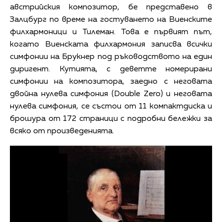
австрийския композитор, бе представено в
Залцбург по време на гостуването на Виенските
филхармоници и Тилеман. Това е първият път,
когато Виенската филхармония записва всички
симфонии на Брукнер под ръководството на един
диригент. Кутията, с деветте номерирани
симфонии на композитора, заедно с неговата
двойна нулева симфония (Double Zero) и неговата
нулева симфония, се състои от 11 компактдиска и
брошура от 172 страници с подробни бележки за
всяко от произведенията.