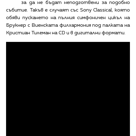
за да не бъдат неподготвени за подобно
събитие. Такъв е случаят със Sony Classical, която
обяви пускането на пълния симфоничен цикъл на
Брукнер с Виенската филхармония под палката на
Кристиан Тилеман на CD и в дигитални формати.