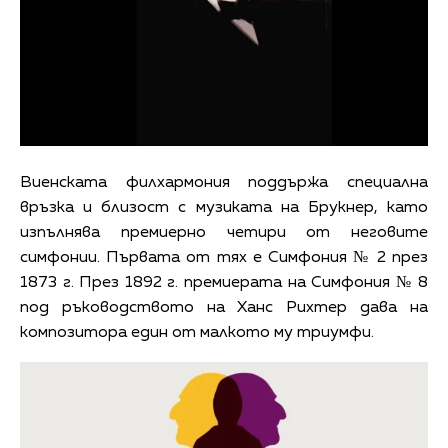
Виенската филхармония поддържа специална
връзка и близост с музиката на Брукнер, като
изпълнява премиерно четири от неговите
симфонии. Първата от тях е Симфония № 2 през
1873 г. През 1892 г. премиерата на Симфония № 8
под ръководството на Ханс Рихтер дава на
композитора един от малкото му триумфи.