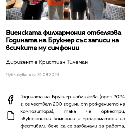
Виенската филхармония отбелязва
Годината на Брукнер със записи на
всичките му симфонии
Диригент е Кристиан Тилеман
Публикувано на 31.08.2023
Годината на Брукнер наближава (през 2024
г. се честват 200 години от рождението на
композитора), така че оркестри,
звукозаписни компании и програматори на
фестивали вече са се захванали за работа,