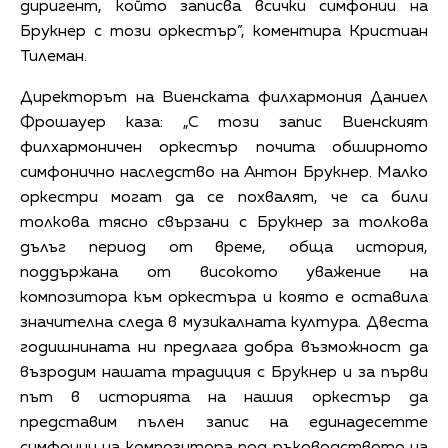
диригент, който записва всички симфонии на
Брукнер с този оркестър”, коментира Кристиан
Тилеман.
Директорът на Виенската филхармония Даниел
Фрошауер каза: „С този запис Виенският
филхармоничен оркестър почита обширното
симфонично наследство на Антон Брукнер. Малко
оркестри могат да се похвалят, че са били
толкова тясно свързани с Брукнер за толкова
дълъг период от време, обща история,
поддържана от високото уважение на
композитора към оркестъра и която е оставила
значителна следа в музикалната култура. Двеста
годишнината ни предлага добра възможност да
възродим нашата традиция с Брукнер и за първи
път в историята на нашия оркестър да
представим пълен запис на единадесетте