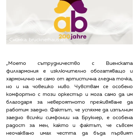
Снимка: brucknerhaus.at
„Моето сътрудничество с Виенската
филхармония е изключително обогатяващо и
хармонично не само от артистична гледна точка,
но и на човешко ниво. Чувствам се особено
комфортно с този оркестър и мога само да им
благодаря за невероятното преживяване да
работим заедно. Фактът, че успяхме да изпълним
заедно всички симфонии на Брукнер, е особена
радост за мен, както и фактът, че съвсем
неочаквано имах честта да бъда първият