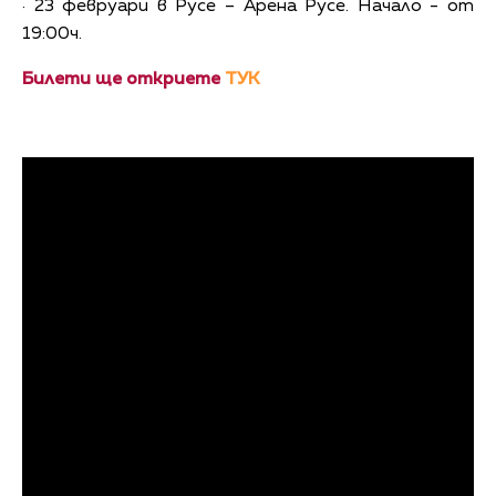
· 23 февруари в Русе – Арена Русе. Начало - от
19:00ч.
Билети ще откриете
ТУК