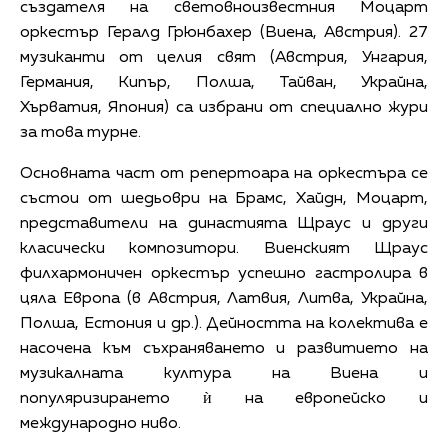
създателя на световноизвестния Моцарт
оркестър Гералд Грюнбахер (Виена, Австрия). 27
музиканти от целия свят (Австрия, Унгария,
Германия, Кипър, Полша, Тайван, Украйна,
Хърватия, Япония) са избрани от специално жури
за това турне.
Основната част от репертоара на оркестъра се
състои от шедьоври на Брамс, Хайдн, Моцарт,
представители на династията Щраус и други
класически композитори. Виенският Щраус
филхармоничен оркестър успешно гастролира в
цяла Европа (в Австрия, Латвия, Литва, Украйна,
Полша, Естония и др.). Дейността на колектива е
насочена към съхраняването и развитието на
музикалната култура на Виена и
популяризирането ѝ на европейско и
международно ниво.