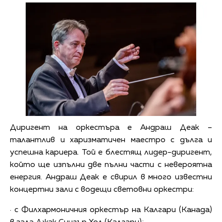
Диригент на оркестъра е Андраш Деак –
талантлив и харизматичен маестро с дълга и
успешна кариера. Той е блестящ лидер-диригент,
който ще изпълни две пълни части с невероятна
енергия. Андраш Деак е свирил в много известни
концертни зали с водещи световни оркестри:
· с Филхармоничния оркестър на Калгари (Канада)