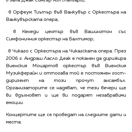
в зала Джак Сингър Хол (Калгари);
· в Орфеум Тиътър във Ванкувър с Оркестъра на
Ванкувърската опера;
· в Кенеди център във Вашингтон със
Симфоничния оркестър на Балтимор;
· в Чикаго с Оркестъра на Чикагската опера. През
2006 г. Андраш Ласло Деак е поканен да дирижира
Виенския Моцартов оркестър във Виенския
Музикферайн и оттогава той е постоянен гост-
диригент на този прочут ансамбъл.
Организаторите се надяват, че тези вечери ще
ви вдъхновят и ще ви подарят незабравими
емоции.
Концертите ще се проведат на следните дати и
места: