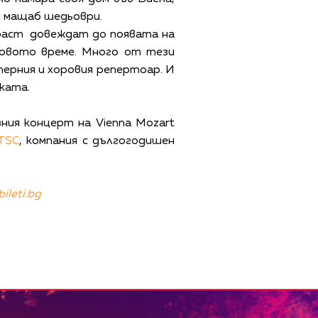
н мащаб шедьоври.
зраст довеждат до появата на
говото време. Много от тези
перния и хоровия репертоар. И
ката.
ия концерт на Vienna Mozart
TSC
, компания с дългогодишен
ileti.bg