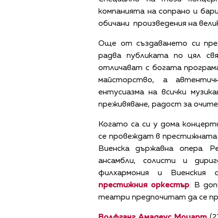
компанията на сопрано и бар
обичани произведения на вели
Oще от създаването си пре
радва публиката по цял св
отличават с богата програма
майсторство, а автентич
ентусиазма на всички музи
преживяване, радост за очите
Когато са си у дома концер
се провеждат в престижната З
Виенска държавна опера. 
ансамбли, солисти и дири
филхармония и Виенския 
престижния оркестър
. В до
театри предпочитат да се пр
Волфганг Амадеус Моцарт
(2