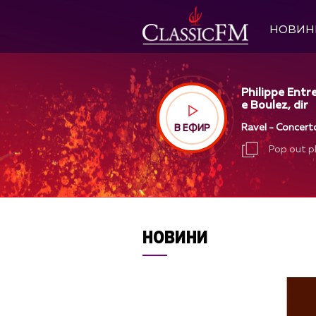
НОВИН
Philippe Entr
e Boulez, dir
Ravel - Concerto
В ЕФИР
Pop out p
Pop out p
НОВИНИ