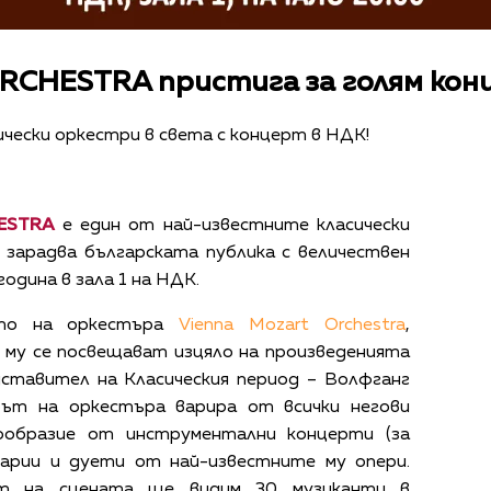
CHESTRA пристига за голям кон
чески оркестри в света с концерт в НДК!
HESTRA
е един от най-известните класически
 зарадва българската публика с величествен
година в зала 1 на НДК.
ето на оркестъра
Vienna Mozart Orchestra
,
 му се посвещават изцяло на произведенията
дставител на Класическия период – Волфганг
ът на оркестъра варира от всички негови
нообразие от инструментални концерти (за
о арии и дуети от най-известните му опери.
рт на сцената ще видим 30 музиканти в