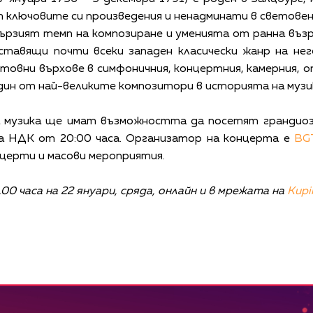
т ключовите си произведения и ненадминати в светове
ързият темп на композиране и уменията от ранна въ
ставящи почти всеки западен класически жанр на не
етовни върхове в симфоничния, концертния, камерния, о
дин от най-великите композитори в историята на музи
 музика ще имат възможността да посетят грандиозн
 на НДК от 20:00 часа. Организатор на концерта е
BG
церти и масови мероприятия.
0 часа на 22 януари, сряда, онлайн и в мрежата на
Kupib