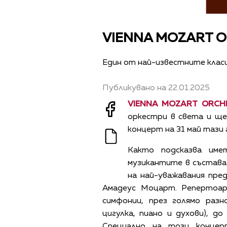
VIENNA MOZART OR
Един от най-известните класи
Публикувано на 22.01.2025
VIENNA MOZART ORC
оркестри в света и ще
концерт на 31 май тази 
Както подсказва им
музикантите в състава
на най-уважавания пре
Амадеус Моцарт. Репертоар
симфонии, през голямо раз
цигулка, пиано и духови), д
Специално на този конце