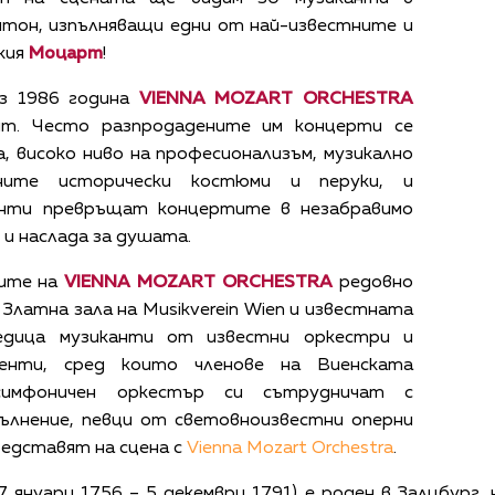
итон, изпълняващи едни от най-известните и
кия
Моцарт
!
з 1986 година
VIENNA MOZART ORCHESTRA
ят. Често разпродадените им концерти се
, високо ниво на професионализъм, музикално
ните исторически костюми и перуки, и
канти превръщат концертите в незабравимо
 и наслада за душата.
тите на
VIENNA MOZART ORCHESTRA
редовно
латна зала на Musikverein Wien и известната
Редица музиканти от известни оркестри и
генти, сред които членове на Виенската
симфоничен оркестър си сътрудничат с
пълнение, певци от световноизвестни оперни
едставят на сцена с
Vienna Mozart Orchestra
.
7 януари 1756 – 5 декември 1791) е роден в Залцбург, 