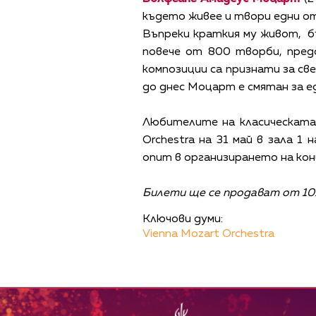
където живее и твори едни о
Въпреки краткия му живот, б
повече от 800 творби, пред
композиции са признати за св
до днес Моцарт е смятан за е
Любителите на класическата
Orchestra на 31 май в зала 1
опит в организирането на кон
Билети ще се продават от 10.0
Ключови думи:
Vienna Mozart Orchestra