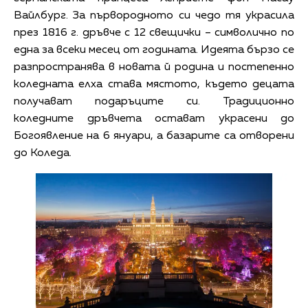
Вайлбург. За първородното си чедо тя украсила
през 1816 г. дръвче с 12 свещички – символично по
една за всеки месец от годината. Идеята бързо се
разпространява в новата й родина и постепенно
коледната елха става мястото, където децата
получават подаръците си. Традиционно
коледните дръвчета остават украсени до
Богоявление на 6 януари, а базарите са отворени
до Коледа.