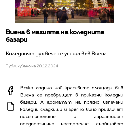
Виена в магията на коледните
базари
Коледният дух вече се усеща във Виена
Публикувано на 20.12.2024
Всяка година най-красивите площади във
Виена се превръщат в приказни коледни
базари. А ароматът на прясно изпечени
коледни сладкиши и греяно вино привличат
посетителите и гарантират
предпразнично настроение, съобщават