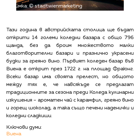
Снимка: © stadtwienmarketing
Тази година в австрийската столица ще бъдат
открити 14 големи коледни базара с общо 796
щанда, без да броим множеството малки
благотворителни базари и празнично украсени
будки за греяно вино. Първият коледен базар във
Виена е открит през 1722 г. на площад Фраюнг.
Всеки базар има своята прелест, но общото
между тях е, че навсякъде се предлагат
традиционните за сезона преди Коледа кулинарни
изкушения – ароматен чай с карамфил, греяно вино
и горещ шоколад, а така също печени наденички и
коледни сладкиши.
Ключови думи:
Виена