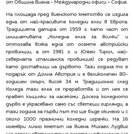
от Община Виена - Международни офиси – София.
На площада пред виенското кметство се издига
една от най-красивите коледни елхи в Европа.
Традицията датира от 1959 г. като част от
инициативата „Коледна елха за всички” и
оттогава всяка една от осемте австрийски
провинции, а от 1981 г. и Южен Тирол, най-
северната италианска провинция) се редуват
като доставчици на дървото. Тази година то е
подарък от Долна Австрия и е великолепен 80-
годишен смърч, висок 34 м. Традиционно след
Коледа тази елха се преработва и от нея се
правят къщички за насекоми. Досега коледното
дърво е украсявано само със светещи гирлянди, а
тази година за първи път то ще бъде окичено и с
около 1000 празнични коледни играчки. На 16
ноември лично кметът на Виена Михаел Лудвиг