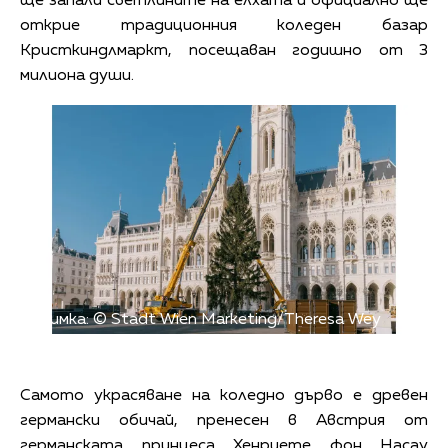
ще запали светлините на елхата и официално ще
открие традиционния коледен базар
Кристкиндлмаркт, посещаван годишно от 3
милиона души.
Снимка: © Stadt Wien Marketing/Theresa Wey
Самото украсяване на коледно дърво е древен
германски обичай, пренесен в Австрия от
германската принцеса Хенриете фон Насау