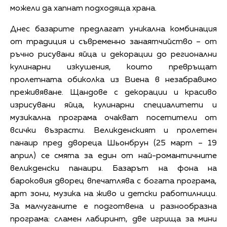
можели да хапнат подходяща храна.
Днес базарите предлагат уникална комбинация
от традиция и съвременно занаятчийство – от
ръчно рисувани яйца и декорации до регионални
кулинарни изкушения, които превръщат
пролетната обиколка из Виена в незабравимо
преживяване. Щандове с декорации и красиво
изрисувани яйца, кулинарни специалитети и
музикална програма очакват посетители от
всички възрасти. Великденският и пролетен
панаир пред двореца Шьонбрун (25 март – 19
април) се смята за един от най-романтичните
великденски панаири. Базарът на фона на
бароковия дворец впечатлява с богата програма,
арт зони, музика на живо и детски работилници.
За малчуганите е подготвена и разнообразна
програма: сламен лабиринт, две игрища за мини