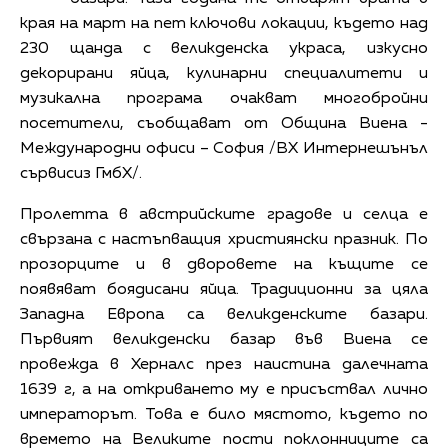
края на март на пет ключови локации, където над
230 щанда с великденска украса, изкусно
декорирани яйца, кулинарни специалитети и
музикална програма очакват многобройни
посетители, съобщават от Община Виена -
Международни офиси – София /ВХ Интернешънъл
сървисиз ГмбХ/.
Пролетта в австрийските градове и селца е
свързана с настъпващия християнски празник. По
прозорците и в дворовете на къщите се
появяват боядисани яйца. Традиционни за цяла
Западна Европа са великденските базари.
Първият великденски базар във Виена се
провежда в Херналс през наистина далечната
1639 г, а на откриването му е присъствал лично
императорът. Това е било мястото, където по
времето на Великите пости поклонниците са