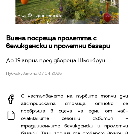
Снимка: © Lammerhuber
Виена посреща пролетта с
великденски и пролетни базари
До 19 април пред двореца Шьонбрун
Публикувано на 07.04.2026
С настъпването на първите топли дни
австрийската столица отново се
превръща в сцена на едни от най-
очакваните сезонни събития –
традиционните великденски и пролетни
базари. Тази година те отварят врати в