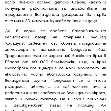
голф, виенско колело, детско влакче, както и
популярна работилница за изработване на
традиционни великденски декорации. За първи
път има и 20-минутни курсове по йога за деца.
До 6 април се проведе Старовиенският
великденски базар на старинния площад
"Фрайунг". известен със своята традиционна
атмосфера и артистично боядисани яйца.
Традиционно там се издига най-високият връх в
Европа от 40 000 великденски яйца, а край
многобройните щандове се носи ароматът на
екологично чисти австрийски козунаци и на
великденска шунка. Предлагат се и много
ръкоделия, цветя, а за най-малките има и
работилница за изработка на великденска украса,
както и куклен театър. На 6 април приключи
и Великденският пазар на площад "Ам