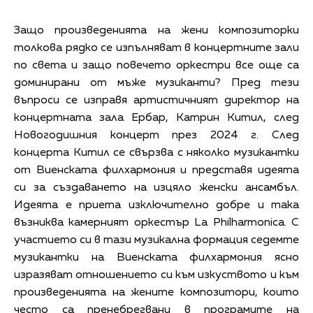
Защо произведенията на жени композиторки
толкова рядко се изпълняват в концертните зали
по света и защо повечето оркестри все още са
доминирани от мъже музиканти? Пред тези
въпроси се изправя артистичният директор на
концертната зала Ербар, Катрин Китил, след
Новогодишния концерт през 2024 г. След
концерта Китил се свързва с няколко музикантки
от Виенската филхармония и представя идеята
си за създаването на изцяло женски ансамбъл.
Идеята е приета изключително добре и така
възниква камерният оркестър La Philharmonica. С
участието си в тази музикална формация седемте
музикантки на Виенската филхармония ясно
изразяват отношението си към изкуството и към
произведенията на жените композитори, които
често са пренебрегвани в програмите на