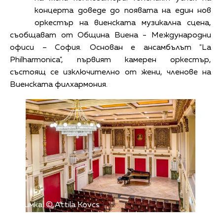
концерта доведе до появата на един нов
оркестър на виенската музикална сцена,
съобщават от Община Виена - Международни
офиси – София. Основан е ансамбълът "La
Philharmonica", първият камерен оркестър,
състоящ се изключително от жени, членове на
Виенската филхармония.
Снимка: © Attila Kovcs