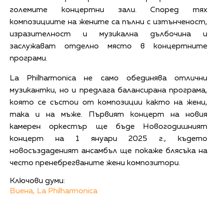
големите концертни зали. Според тях
композициите на жените са пълни с изтънченост,
изразителност и музикална дълбочина и
заслужават отделно място в концертните
програми.
La Philharmonica не само обединява отлични
музикантки, но и предлага балансирана програма,
която се състои от композиции както на жени,
така и на мъже. Първият концерт на новия
камерен оркестър ще бъде Новогодишният
концерт на 1 януари 2025 г., където
новосъздаденият ансамбъл ще покаже блясъка на
често пренебрегваните жени композитори.
Ключови думи:
Виена,
La Philharmonica