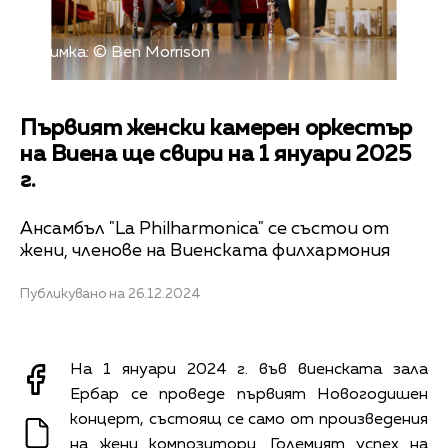
Снимка: © Ben Morrison
Първият женски камерен оркестър
на Виена ще свири на 1 януари 2025
г.
Ансамбъл "La Philharmonica" се състои от
жени, членове на Виенската филхармония
Публикувано на 26.12.2024
На 1 януари 2024 г. във виенската зала
Ербар се проведе първият Новогодишен
концерт, състоящ се само от произведения
на жени композитори. Големият успех на