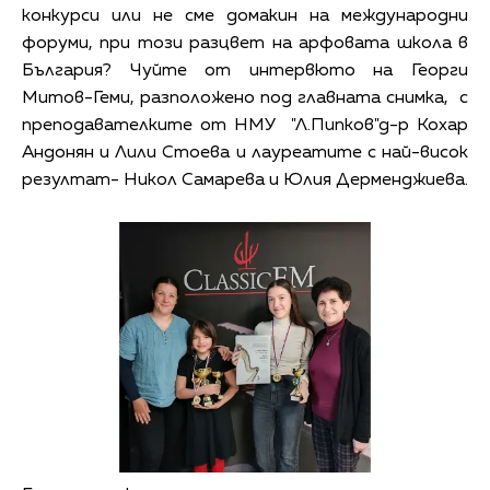
конкурси или не сме домакин на международни
форуми, при този разцвет на арфовата школа в
България? Чуйте от интервюто на Георги
Митов-Геми, разположено под главната снимка, с
преподавателките от НМУ "Л.Пипков"д-р Кохар
Андонян и Лили Стоева и лауреатите с най-висок
резултат- Никол Самарева и Юлия Дерменджиева.