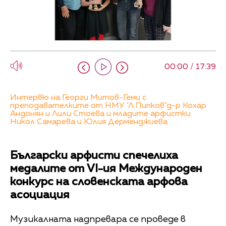
00:00 / 17:39
Интервю на Георги Митов-Геми с
преподавателките от НМУ "Л.Пипков"д-р Кохар
Андонян и Лили Стоева и младите арфистки
Никол Самарева и Юлия Дерменджиева
Български арфисти спечелиха
медалите от VI-ия Международен
конкурс на словенската арфова
асоциация
Музикалната надпревара се проведе в