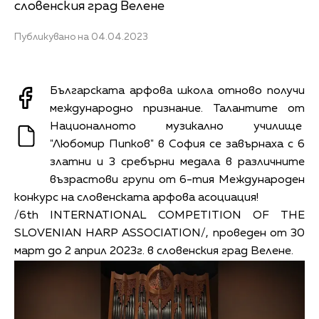
словенския град Велене
Публикувано на 04.04.2023
Българската арфова школа отново получи
международно признание. Талантите от
Националното музикално училище
"Любомир Пипков" в София се завърнаха с 6
златни и 3 сребърни медала в различните
възрастови групи от 6-тия Международен
конкурс на словенската арфова асоциация!
/6th INTERNATIONAL COMPETITION OF THE
SLOVENIAN HARP ASSOCIATION/, проведен от 30
март до 2 април 2023г. в словенския град Велене.