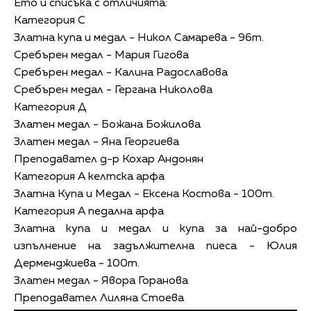
Ето и списъка с отличията:
Категория С
Златна купа и медал - Никол Самарева - 96т.
Сребърен медал - Мария Гигова
Сребърен медал - Калина Радославова
Сребърен медал - Гергана Николова
Категория Д
Златен медал - Божана Божилова
Златен медал - Яна Георгиева
Преподавател д-р Кохар Андонян
Категория А келтска арфа
Златна Купа и Медал - Ексена Костова - 100т.
Категория А педална арфа
Златна купа и медал и купа за най-добро
изпълнение на задължителна пиеса - Юлия
Дерменджиева - 100т.
Златен медал - Явора Горанова
Преподавател Лиляна Стоева