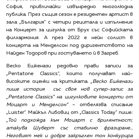
София, привличайки извънредно многолюдна
публика. През същия сезон е резидентен артист в
зала „България” с четири рецитала и изпълнение
на Концерт за цигулка от Брух със Софийската
филхармония. А през 2022 е нейн солист в
концерта на Менделсон под диригентството на
Найден Тодоров при гостуването й в Загреб.
Веско Ешкенази редовно прави записи за
„Pentatone Classics”, които получават най-
високите оценки на критиката.
„Веско Ешкенази
пише история със своя нов супер-запис за
„Pentatone Classics” на цигулковите концерти от
Моцарт и Менделсон“
– отбелязва списание
„Luister”. Майкъл Либовиц от „Classics Today” пише
:
„Той подхожда към Моцарт с брилянтност;
атакува Шуберт със стабилно фразиране…
Неговият мек и добре закръглен тон конкурира