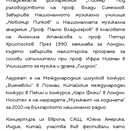
Младежката филхармония „Пионер” под
ръководството на проф. Влади Симеонов.
Завършва Националното музикално училище
„Любомир Пипков” и Националната музикална
академия „Проф. Панчо Владигеров” в класовете
на Ангелина Атанасова и проф. Петър
Христосков. През 1990 заминава за Лондон,
където завършва магистърска програма за
солови изпълнители при проф. Ифра Нийман в
Училището за музика и драма „Гилдхол”.
Лауреат е на Международния цигулков конкурс
„Виенявски” в Познан, Китайския международен
конкурс в Пекин и конкурса „Карл Флеш” в Лондон.
Носител е на наградата „Музикант на годината”
за 2010 на Българското национално радио.
Концертира из Европа, САЩ, Южна Америка,
Индия, Китай, участва във фестивали като