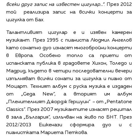
всеки друг запис на известен цигулар…“
. През 2012
той реализира запис на всички концерти за
цигулка от Бах.
Талантливият цигулар е и изявен камерен
музикант. През 1995 с пианиста Людмил Ангелов
като сонатно дуо изнасят многобройни концерти
в Европа. Особено топло са приети от
испанската публика в градовете Хихон, Толедо и
Мадрид, където в четири последователни вечери
изпълняват всички сонати за цигулка и пиано от
Моцарт. Техният албум с руска музика е издаден
от „Gega New”, а вторият им албум
„Пленителният Джордж Гершуин”
–
от „Pentatone
Classics”. През 2007 музикантите изнасят рецитал
в зала „България“, излъчван на живо по БНТ. През
2012/2013 Ешкенази сформира дуо и с
пианистката Мариета Петкова.