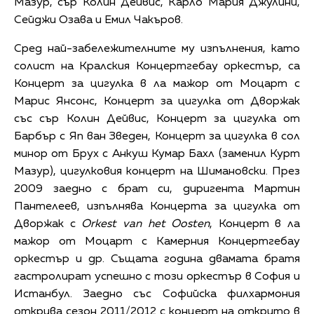
Мазур, сър Колин Дейвис, Карло Мария Джулини,
Сейджи Озава и Емил Чакъров.
Сред най-забележителните му изпълнения, като
солист на Кралския Концертгебау оркестър, са
Концерт за цигулка в ла мажор от Моцарт с
Марис Янсонс, Концерт за цигулка от Дворжак
със сър Колин Дейвис, Концерт за цигулка от
Барбър с Яп ван Зведен, Концерт за цигулка в сол
минор от Брух с Анкуш Кумар Бахл (заменил Курт
Мазур), цигулковия концерт на Шимановски. През
2009 заедно с брат си, диригента Мартин
Пантелеев, изпълнява Концерта за цигулка от
Дворжак с
Orkest van het Oosten
, Концерт в ла
мажор от Моцарт с Камерния Концертгебау
оркестър и др. Същата година двамата братя
гастролират успешно с този оркестър в София и
Истанбул. Заедно със Софийска филхармония
открива сезон 2011/2012 с концерт на открито в