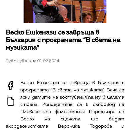
Веско Ешкенази се завръща в
България с програмата “В света на
музиката”
Публикувано на 01.02.2024
Веско Ешкенази се завръща в България с
програмата “В света на музиката”. Вече са
ясни датите на гостуванията му в цялата
страна. Концертите са в съпровод на
Плевенската филхармония. Партньори на
Веско на сцената ще бъдат
акордеонистката Вероника Тодорова и