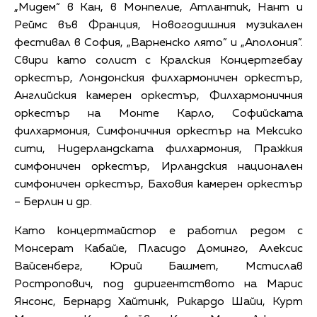
„Мидем“ в Кан, в Монпелие, Атлантик, Нант и
Реймс във Франция, Новогодишния музикален
фестивал в София, „Варненско лято” и „Аполония”.
Свири като солист с Кралския Концертгебау
оркестър, Лондонския филхармоничен оркестър,
Английския камерен оркестър, Филхармоничния
оркестър на Монте Карло, Софийската
филхармония, Симфоничния оркестър на Мексико
сити, Нидерландската филхармония, Пражкия
симфоничен оркестър, Ирландския национален
симфоничен оркестър, Баховия камерен оркестър
– Берлин и др.
Като концертмайстор е работил редом с
Монсерат Кабайе, Пласидо Доминго, Алексис
Вайсенберг, Юрий Башмет, Мстислав
Ростропович, под диригентството на Марис
Янсонс, Бернард Хайтинк, Рикардо Шайи, Курт