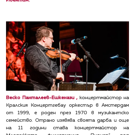
Ивентим.
Веско Панталеев-Ешкенази ,
концертмайстор на
Кралския Концертгебау оркестър в Амстердам
от 1999, е роден през 1970 в музикантско
семейство. Отрано изявява своята дарба и още
на 11 години става концертмайстор на