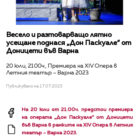
Весело и разтоварващо лятно
усещане поднася „Дон Паскуале“ от
Доницети във Варна
20 юли, 21.00ч., Премиера на XIV Опера в
Летния театър – Варна 2023
Публикувано на 17.07.2023
На 20 юли от 21.00ч. предстои премиера
на операта „Дон Паскуале“ от Доницети
във Варна в рамките на XIV Опера в Летния
театър – Варна 2023.