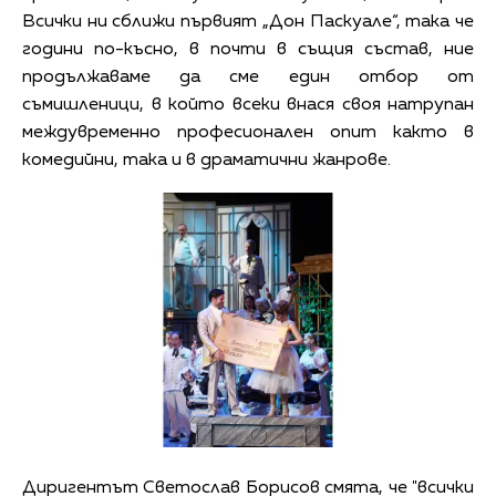
Всички ни сближи първият „Дон Паскуале“, така че
години по-късно, в почти в същия състав, ние
продължаваме да сме един отбор от
съмишленици, в който всеки внася своя натрупан
междувременно професионален опит както в
комедийни, така и в драматични жанрове.
Диригентът Светослав Борисов смята, че "всички