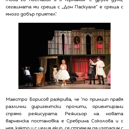
това го поставих и в Германия. С други думи,
сегашната ми среща с „Дон Паскуале“ е среща с
много добър приятел".
Маестро Борисов разкрива, че "по принцип правя
различни диригентски прочити, ориентирани
спрямо режисурата. Режисьор на новата
варненска постановка е Сребрина Соколова и с
нея, както и с целия екип, се стремим да изградим с