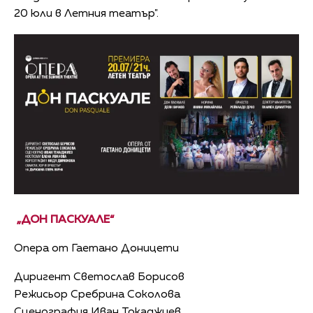
20 юли в Летния театър".
„ДОН ПАСКУАЛЕ“
Опера от Гаетано Доницети
Диригент Светослав Борисов
Режисьор Сребрина Соколова
Сценография Иван Токаджиев