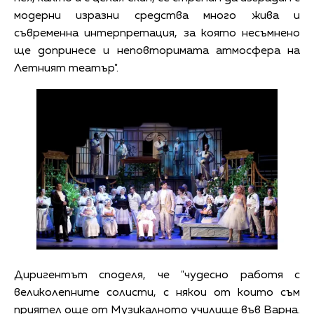
модерни изразни средства много жива и
съвременна интерпретация, за която несъмнено
ще допринесе и неповторимата атмосфера на
Летният театър".
Диригентът споделя, че "чудесно работя с
великолепните солисти, с някои от които съм
приятел още от Музикалното училище във Варна.