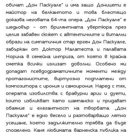
обичат „Дон Паскуале“ и има защо. Доницети е
майстор на белкантото и това блестящо
доказва неговата 64-та опера. „Дон Паскуале“ е
шедьовър - от брилянтната увертюра през
целия забавен сюжет с автентичните и витални
образи на симпатичния стар ерген Дон Паскуале,
забъркан от Доктор Малатеста и палавата
Норина в семейна интрига, от която в крайна
сметка всички излизат доволни. Особено ми
допадат псевдодраматичните моменти между
протагонистите, виртуозно подплатени от
композитора с ирония и самоирония. Наред с тях,
операта изобилства с бравурни арии и дуети,
които избликват като шампанско и придават
обаяние и елегантност на творбата. „Дон
Паскуале“ е едно весело и разтоварващо лятно
усещане, което задължително трябва да бъде
споделено. Каня любимата варненска публика на