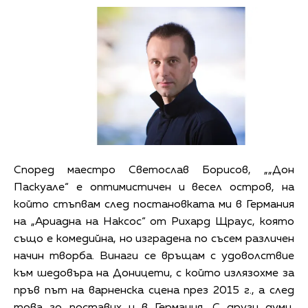
Според маестро Светослав Борисов, „„Дон
Паскуале“ е оптимистичен и весел остров, на
който стъпвам след постановката ми в Германия
на „Ариадна на Наксос“ от Рихард Щраус, която
също е комедийна, но изградена по съсем различен
начин творба. Винаги се връщам с удоволствие
към шедовъра на Доницети, с който излязохме за
пръв път на варненска сцена през 2015 г., а след