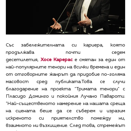
Със забележителната си кариера, която
продължава почти седем
десетилетия,
Хосе Карерас
е смятан за един от
най-популярните тенори на всички времена и един
от отговорните жанрът да придобие по-голяма
масовост сред публиката.Това се случи
благодарение на проекта "Тримата тенори" с
Пласидо Доминго и покойния Лучано Павароти.
"Най-същественото намерение на нашата среща
на сцената беше да се съберем и изразим
искреното си приятелство помежду ни,
взаимното ни възхищение. След това, стремежът