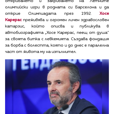
откриването и закриването на Летните
олимпийски игри в родната си Барселона и да
открие Олимпиадата през 1992.
Хосе
Карерас
преживява и огромен личен здравословен
катарзис, който описва и публикува в
автобиографията „Хосе Карерас, пеещ от душа“
за своята битка с левкемията. Създава фондация
за борба с болестта, която и до днес е паралелна
част от живота му на изпълнител.