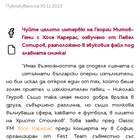
Публикувано на 30.11.2023
Чуйте цялото интервю на Георги Митов-
Геми с Хосе Карерас, озвучено от Павел
Сотиров, разположено в звуковия файл под
главната снимка!
"Имах възможността да споделя сцената с
изтъкнати български оперни изпълнители,
но бих искал да откроя един от тях, който беше
голям приятел и изключителен певец – Николай
Гяуров. Също така имам много добра връзка в
друга, съвършено различна, но също толкова
вълнуваща сфера, каквато е футбола, в лицето
на Христо Стоичков". Това заяви пред Classic
FM
Хосе Карерас
преди концерта му в София,
организиран от Fest Team съвместно със