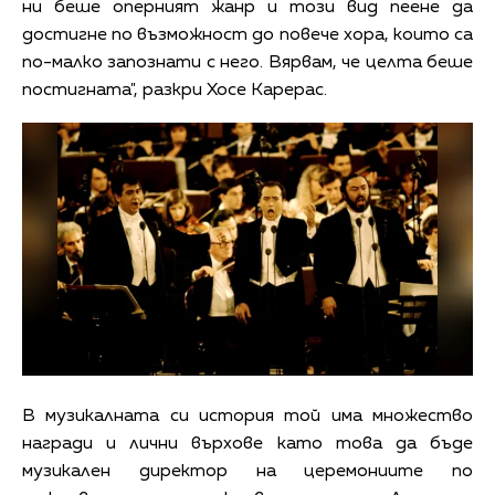
ни беше оперният жанр и този вид пеене да
достигне по възможност до повече хора, които са
по-малко запознати с него. Вярвам, че целта беше
постигната", разкри Хосе Карерас.
В музикалната си история той има множество
награди и лични върхове като това да бъде
музикален директор на церемониите по