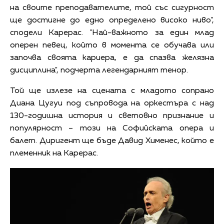
на своите преподавателите, той със сигурност
ще достигне до едно определено високо ниво",
сподели Карерас. "Най-важното за един млад
оперен певец, който в момента се обучава или
започва своята кариера, е да спазва желязна
дисциплина", подчерта легендарният тенор.
Той ще излезе на сцената с младото сопрано
Диана Цугуи под съпровода на оркестъра с над
130-годишна история и световно признание и
популярност – този на Софийската опера и
балет. Диригент ще бъде Давид Хименес, който е
племенник на Карерас.