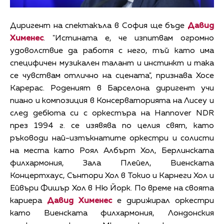
Диригент на спектакъла в София ще бъде
Давид
Хименес
. "Истината е, че изпитвам огромно
удоволствие да работя с него, тъй като има
специфичен музикален талант и инстинкт и така
се чувствам отлично на сцената", признава Хосе
Карерас. Роденият в Барселона диригент учи
пиано и композиция в Консерваторията на Лисеу и
след дебюта си с оркестъра на Hannover NDR
през 1994 г. се изявява по целия свят, като
ръководи най-изтъкнатите оркестри и солисти
на места като Роял Албърт Хол, Берлинската
филхармония, Зала Плейел, Виенската
Концертхаус, Сънтори Хол в Токио и Карнеги Хол и
Ейвъри Фишър Хол в Ню Йорк. По време на своята
кариера
Давид Хименес
е дирижирал оркестри
като Виенската филхармония, Лондонския