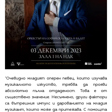
"Очевидно младият оперен певец, които изучава
музикалното изкуство, трябва да прояви
абсолютно пълна отдаденост. Това е от
съществено значение. Несъмнено, други фактори
са вътрешния импулс и дарованието на младия
музикант, които може да притежава. С помощта