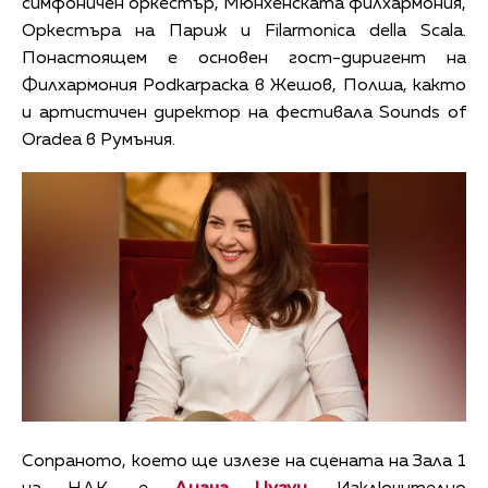
симфоничен оркестър, Мюнхенската филхармония,
Оркестъра на Париж и Filarmonica della Scala.
Понастоящем е основен гост-диригент на
Филхармония Podkarpacka в Жешов, Полша, както
и артистичен директор на фестивала Sounds of
Oradea в Румъния.
Сопраното, което ще излезе на сцената на Зала 1