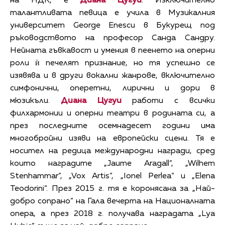
на НДК, е
Диана Цугуи
. Изключително
талантливата певица е учила в Музикалния
университет George Enescu в Букурещ под
ръководството на професор Санда Сандру.
Нейната гъвкавост и умения в пеенето на оперни
роли ѝ печелят признание, но тя успешно се
изявява и в други вокални жанрове, включително
симфонични, оперетни, лирични и дори в
мюзикъли.
Диана Цугуи
работи с всички
филхармонии и оперни театри в родината си, а
през последните осемнадесет години има
многобройни изяви на европейски сцени. Тя е
носител на редица международни награди, сред
които наградите „Jaume Aragall“, „Wilhem
Stenhammar“, „Vox Artis“, „Ionel Perlea“ и „Elena
Teodorini“. През 2015 г. тя е коронясана за „Най-
добро сопрано“ на Гала вечерта на Националната
опера, а през 2018 г. получава наградата „Lya