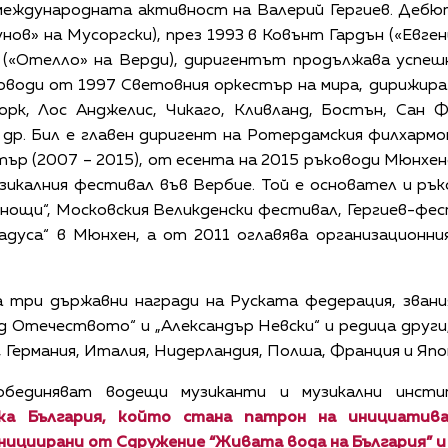
международната активност на Валерий Гергиев. Дебют
нов» на Мусоргски), през 1993 в Ковънт Гардън («Евген
(«Отелло» на Верди), диригентът продължава успешн
оводи от 1997 Световния оркестър на мира, дирижир
орк, Лос Анджелис, Чикаго, Кливланд, Бостън, Сан Ф
др. Бил е главен диригент на Ротердамския филхармон
ър (2007 – 2015), от есента на 2015 ръководи Мюнхе
зикалния фестивал във Вербие. Той е основател и р
 нощи“, Московския Великденски фестивал, Гергиев-фе
радуса“ в Мюнхен, а от 2011 оглавява организацион
а три държавни награди на Руската федерация, зван
ед Отечеството“ и „Александър Невски“ и редица други
, Германия, Италия, Нидерландия, Полша, Франция и Япо
обединяват водещи музиканти и музикални инстит
ика България, който стана патрон на инициати
инициирани от
Сдружение “Живата вода на България” и