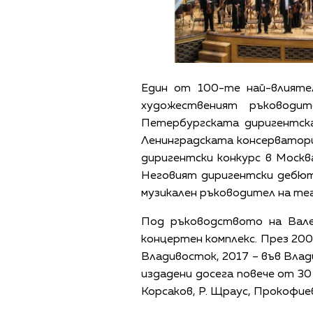
Един от 100-те най-влиятел
художественият ръководи
Петербургската диригентска
Ленинградската консерватори
диригентски конкурс в Москв
Неговият диригентски дебют 
музикален ръководител на теа
Под ръководството на Вале
концертен комплекс. През 200
Владивосток, 2017 – във Влади
издадени досега повече от 30
Корсаков, Р. Щраус, Прокофие