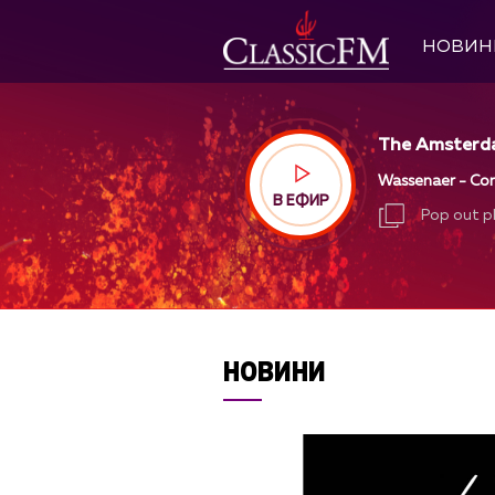
НОВИН
The Amsterd
Wassenaer - Con
В ЕФИР
Pop out p
Pop out p
НОВИНИ