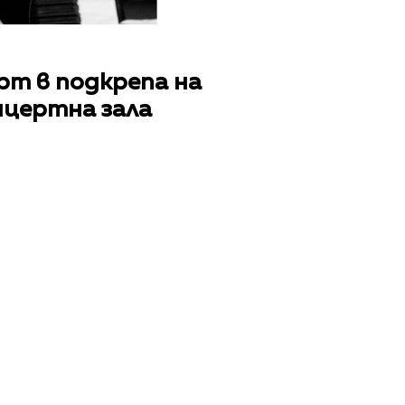
рт в подкрепа на
нцертна зала