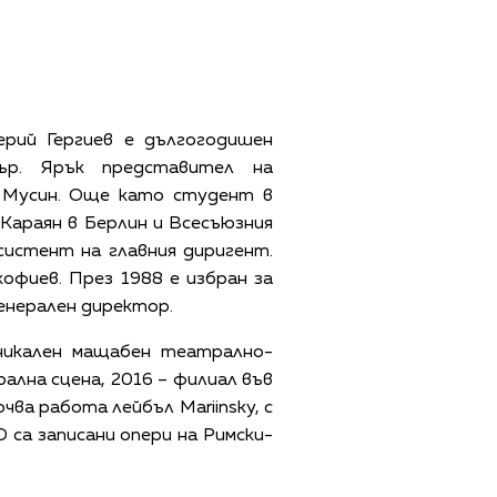
ерий Гергиев е дългогодишен
ър. Ярък представител на
я Мусин. Още като студент в
Караян в Берлин и Всесъюзния
систент на главния диригент.
офиев. През 1988 е избран за
енерален директор.
никален мащабен театрално-
ална сцена, 2016 – филиал във
чва работа лейбъл Mariinsky, с
 са записани опери на Римски-