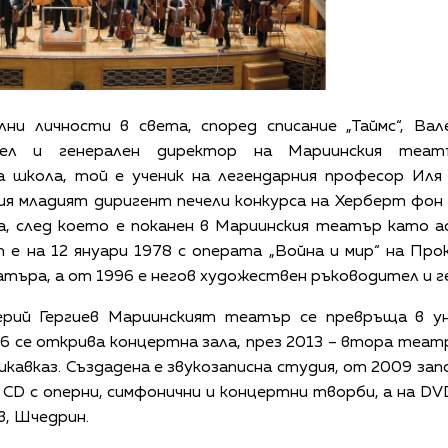
ни личности в света, според списание „Таймс“, Вал
тел и генерален директор на Мариинския теат
 школа, той е ученик на легендарния професор Ил
я младият диригент печели конкурса на Херберт фон 
а, след което е поканен в Мариинския театър като а
е на 12 януари 1978 с операта „Война и мир“ на Прок
търа, а от 1996 е негов художествен ръководител и г
рий Гергиев Мариинският театър се превръща в у
6 се открива концертна зала, през 2013 – втора театр
кавказ. Създадена е звукозаписна студия, от 2009 запо
 CD с оперни, симфонични и концертни творби, а на DVD
в, Шчедрин.