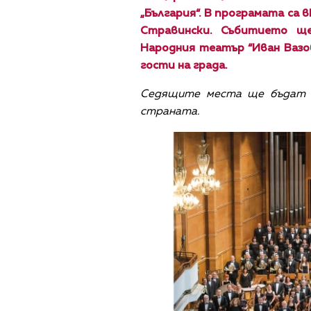
„България“. В програмата са
Стравински. Събитието ще
Народния театър “Иван Вазов
гости на града.
Седящите места ще бъдат с
страната.