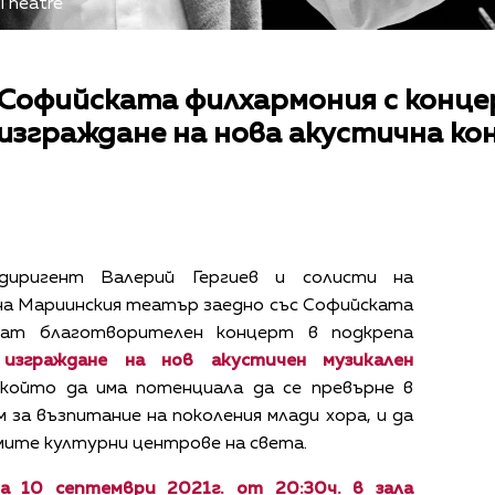
 Theatre
 Софийската филхармония с конце
изграждане на нова акустична ко
диригент Валерий Гергиев и солисти на
на Мариинския театър заедно със Софийската
сат благотворителен концерт в подкрепа
а
изграждане на н
ов акустичен музикален
 който да има потенциала да се превърне в
 за възпитание на поколения млади хора, и да
мите културни центрове на света.
а 10 септември 2021г. от 20:30ч. в зала