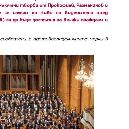
 включени творби от Прокофиев, Рахманинов и
 се излъчи на живо на видеостена пред
”, за да бъде достъпно за всички граждани и
ъобразени с противоепидемичнитe мерки в