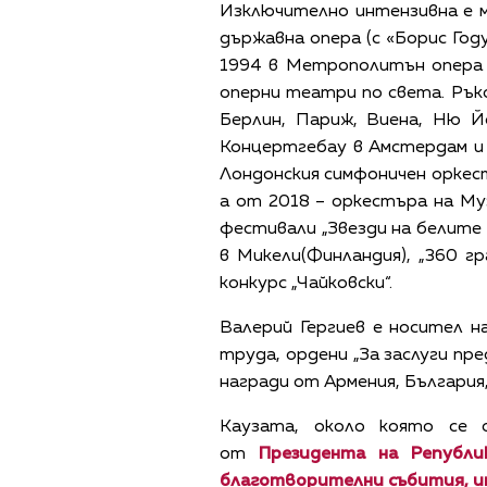
Изключително интензивна е 
държавна опера (с «Борис Году
1994 в Метрополитън опера 
оперни театри по света. Рък
Берлин, Париж, Виена, Ню Й
Концертгебау в Амстердам и 
Лондонския симфоничен оркест
а от 2018 – оркестъра на Му
фестивали „Звезди на белите
в Микели(Финландия), „360 г
конкурс „Чайковски“.
Валерий Гергиев е носител н
труда, ордени „За заслуги пр
награди от Армения, България
Каузата, около която се 
от
Президента на Републ
благотворителни събития, 