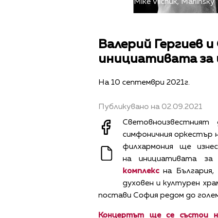
Снимка: Mike Vilchuk, Mariinsky
Валерий Гергиев и
инициативата за 
На 10 септември 2021г.
Публикувано на 02.09.2021
Световноизвестният 
симфоничния оркестър 
филхармония ще изне
на инициативата з
комплекс
на България,
духовен и културен храм
постави София редом до голе
Концертът ще се състои н