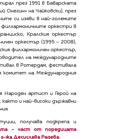
ирал през 1991 в Баварската
ий Онегин» на Чайковски), през
ите си изяви в най-големите
а филхармоничните оркестри в
ранциско, Кралския оркестър
ичен оркестър (1995 – 2008),
нския филхармоничен оркестър,
ъководител на международните
стивал в Ротердам, фестивала
ния комитет на Международния
ия Народен артист и Герой на
, както и най-високи държавни
ния.
уции, получава подкрепа и
вата - част от поредицата
 г-жа Десислава Радева.