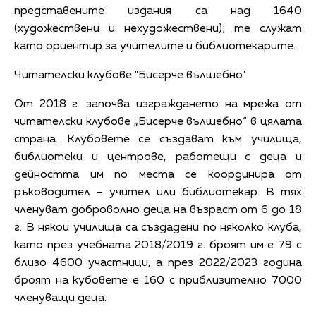
представените издания са над 1640
(художествени и нехудожествени); те служат
като ориентир за учителите и библиотекарите.
Читателски клубове "Бисерче вълшебно"
От 2018 г. започва изграждането на мрежа от
читателски клубове „Бисерче вълшебно“ в цялата
страна. Клубовете се създават към училища,
библиотеки и центрове, работещи с деца и
дейността им по места се координира от
ръководител – учител или библиотекар. В тях
членуват доброволно деца на възраст от 6 до 18
г. В някои училища са създадени по няколко клуба,
като през учебната 2018/2019 г. броят им е 79 с
близо 4600 участници, а през 2022/2023 година
броят на кубовете е 160 с приблизително 7000
членуващи деца.