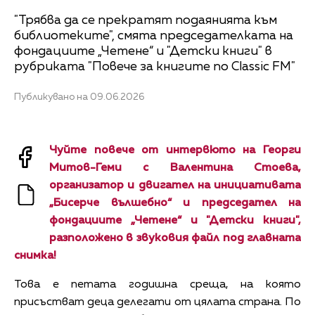
"Трябва да се прекратят подаянията към
библиотеките", смята председателката на
фондациите „Четене“ и "Детски книги" в
рубриката "Повече за книгите по Classic FM"
Публикувано на 09.06.2026
Чуйте повече от интервюто на Георги
Митов-Геми с Валентина Стоева,
организатор и двигател на инициативата
„Бисерче вълшебно“ и председател на
фондациите „Четене“ и "Детски книги",
разположено в звуковия файл под главната
снимка!
Това е петата годишна среща, на която
присъстват деца делегати от цялата страна. По