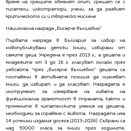
време на срещите обменят опит, срещат се с
писатели, илюстратори, учени, за да развият
критическото си и творческо мислене.
Национална награда „Бисерче вълшебно“
Първата награда в България за избор на
новопубликувани детски книги, избирани от
самите деца. Учредена е през 2013 г., а децата и
младежите от 3 до 16 г. гласуват онлайн през
уебсайта. Чрез „Бисерче вълшебно“ децата са
поставени в активната позиция да оценяват
книги, да избират и да гласуват. Наградата е
инструмент за измерване на нивата на
функционална грамотност в страната, както и
промените в читателските умения на децата,
необходими за справяне с живота. Наградата има
14 успешни издания досега (2013-2026). Събрани са
над 93000 гласа за книги през годините,