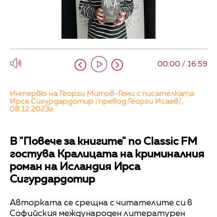
00:00 / 16:59
Интервю на Георги Митов-Геми с писателката
Ирса Сигурдардотир /превод:Георги Исаев/,
08.12.2023г.
В "Повече за книгите" по Classic FM
гостува Кралицата на криминалния
роман на Исландия Ирса
Сигурдардотир
Авторката се срещна с читателите си в
Софийския международен литературен