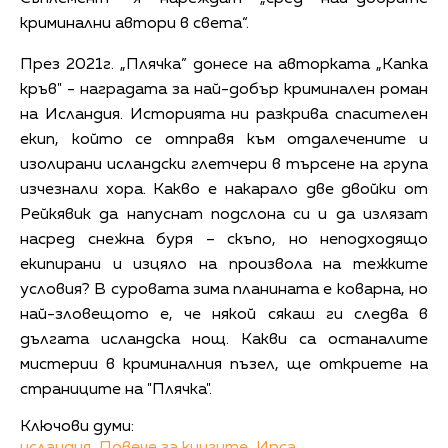
криминални автори в света“.
През 2021г. „Плячка” донесе на авторката „Капка
кръв" - наградата за най-добър криминален роман
на Исландия. Историята ни разкрива спасителен
екип, който се отправя към отдалечените и
изолирани исландски глетчери в търсене на група
изчезнали хора. Какво е накарало две двойки от
Рейкявик да напуснат подслона си и да излязат
насред снежна буря – скъпо, но неподходящо
екипирани и изцяло на произвола на тежките
условия? В суровата зима планината е коварна, но
най-зловещото е, че някой сякаш ги следва в
дългата исландска нощ. Какви са останалите
мистерии в криминалния пъзел, ще откриете на
страниците на "Плячка".
Ключови думи: