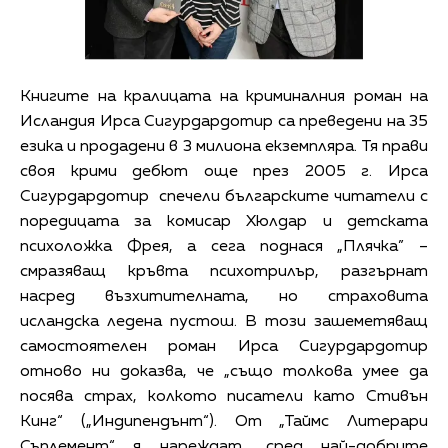
Книгите на кралицата на криминалния роман на
Исландия Ирса Сигурдардотир са преведени на 35
езика и продадени в 3 милиона екземпляра. Тя прави
своя крими дебют още през 2005 г. Ирса
Сигурдардотир спечели българските читатели с
поредицата за комисар Хюлдар и детската
психоложка Фрея, а сега поднася „Плячка” –
смразяващ кръвта психотрилър, разгърнат
насред възхитителната, но страховита
исландска ледена пустош. В този зашеметяващ
самостоятелен роман Ирса Сигурдардотир
отново ни доказва, че „също толкова умее да
посява страх, колкото писатели като Стивън
Кинг“ („Индипендънт“). От „Таймс Литерари
Съплемент“ я нареждат „сред най-добрите