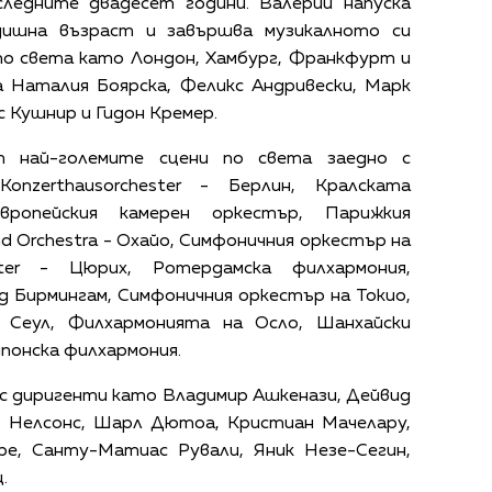
ледните двадесет години. Валерий напуска
дишна възраст и завършва музикалното си
 по света като Лондон, Хамбург, Франкфурт и
 Наталия Боярска, Феликс Андривески, Марк
с Кушнир и Гидон Кремер.
т най-големите сцени по света заедно с
Konzerthausorchester - Берлин, Кралската
вропейския камерен оркестър, Парижкия
nd Orchestra - Охайо, Симфоничния оркестър на
ster - Цюрих, Ротердамска филхармония,
д Бирмингам, Симфоничния оркестър на Токио,
 Сеул, Филхармонията на Осло, Шанхайски
понска филхармония.
 с диригенти като Владимир Ашкенази, Дейвид
ис Нелсонс, Шарл Дютоа, Кристиан Мачелару,
е, Санту-Матиас Рували, Яник Незе-Сегин,
.