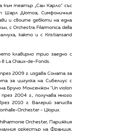
а към театър „Сан Карло“ със
 от Шарл Дютоа, Симфоничния
ави и своите дебюти на една
 с Orchestra Filarmonica della
алчуха, както и с Kristiansand
оето клавирно трио заедно с
 в La Chaux-de-Fonds.
 през 2009 г. издава Соната за
та за цигулка на Сибелиус с
а Бруно Монсенжон "Un violon
а през 2004 г., получава много
рез 2010 г. Валерий записва
nhalle-Orchester - Цюрих.
lharmonie Orchester, Парижкия
налния оркестър на Франция,