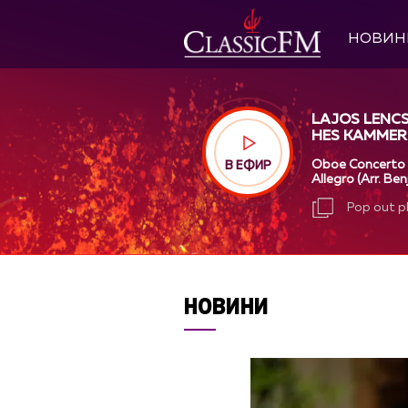
НОВИН
LAJOS LENC
HES KAMMER
OMENICO CI
Oboe Concerto in
В ЕФИР
Allegro (Arr. Ben
Pop out p
Pop out p
НОВИНИ