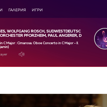
И
ГАЛЕРИЯ
ИГРИ
SES, WOLFGANG ROSCH, SUDWESTDEUTSC
ORCHESTER PFORZHEIM, PAUL ANGERER, D
MAROSA
 C Major : Cimarosa: Oboe Concerto in C Major - II.
jamin)
layer
layer