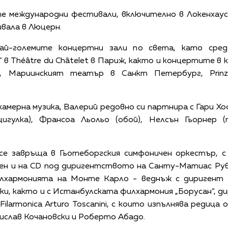
е международни фестивали, включително в Локенхаус 
вала в Люцерн.
ай-големите концертни зали по света, като сред
в Théâtre du Châtelet в Париж, както и концертите в к
, Мариинският театър в Санкт Петербург, Prinz
амерна музика, Валерий редовно си партнира с Гари Хо
цигулка), Франсоа Льольо (обой), Нелсън Гьорнер 
 се завръща в Гьотеборгския симфоничен оркестър, с
аден и на CD под диригентството на Санту-Матиас Рув
илхармонията на Монте Карло - веднъж с диригент 
и, както и с Истанбулската филхармония „Борусан“, дир
ilarmonica Arturo Toscanini, с които изпълнява редица
слав Кочановски и Роберто Абадо.