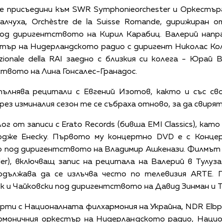
се присъедини към SWR Symphonieorchester и Оркестър
лчуха, Orchèstre de la Suisse Romande, дирижиран
од диригентството на Кирил Карабиц. Валерий напр
ър на Нидерландското радио с диригент Николас Колън,
azionale della RAI заедно с близкия си колега - Юрай В
ството на Лина Гонсалес-Гранадос.
пълнява рецитали с Евгений Изотов, както и със св
ез изминалия сезон те се събраха отново, за да свирят
г от записи с Erato Records (бивша EMI Classics), като
дже Енеску. Първото му концертно DVD е с Концер
р под диригентството на Владимир Ашкенази. Филмът н
ddler), включващ запис на рецитала на Валерий в Тулуз
дължава да се излъчва често по телевизия ARTE. П
к и Чайковски под диригентството на Давид Зинман и To
рти с Националната филхармония на Украйна, NDR Elbphi
рмоничния оркестър на Нидерландското радио, Нацио