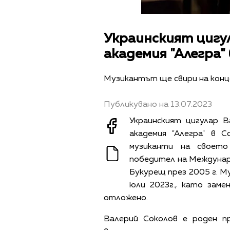
Украинският цигу
академия "Алегра"
Музикантът ще свири на конце
Публикувано на 13.07.2023
Украинският цигулар 
академия "Алегра" в 
музиканти на своето
победител на Междунаро
Букурещ през 2005 г. М
юли 2023г., като заме
отложено.
Валерий Соколов е роден пр