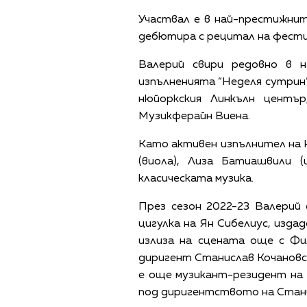
Участвал е в най-престижнит
дебютира с рецитал на фести
Валерий свири редовно в н
изпълненията “Неделя сутрин” 
нюйоркския Линкълн център
Музикферайн Виена.
Като активен изпълнител на к
(виола), Лиза Батиашвили (
класическата музика.
През сезон 2022-23 Валерий
цигулка на Ян Сибелиус, изд
излиза на сцената още с Ф
диригент Станислав Кочановск
е още музикант-резидент на F
под диригентството на Стани