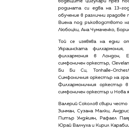
водещите цигулари през пос
родината си едва на 13-го
обучение в различни градове
Виена под ръководството на
Любоцки, Ана Чумаченко, Бори
Той се изявява на едни о
Украинската филхармония, 
филхармония в Лондон, Е
симфоничен оркестър, Clevela
Би Би Си, Tonhalle-Orche
Симфоничния оркестър на гра
Филхармоничния оркестър в
симфоничен оркестър и Нова я
Валерий Соколов свири често
Зинман, Сузана Малки, Андр
Питър Унджиян, Рафаел Паяр
Юрай Валчуха и Кирил Карабиц