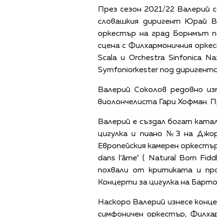
През сезон 2021/22 Валерий 
словашкия диригент Юрай Ва
оркестър на град Борнмът п
сцена с Филхармоничния оркест
Scala и Orchestra Sinfonica N
Symfoniorkester под диригент
Валерий Соколов редовно из
виолончелиста Гари Хофман. Пр
Валерий е създал богат катало
цигулка и пиано №3 на Джор
Европейския камерен оркестъ
dans l’âme" ( Natural Born Fi
похвали от критиката и про
Концерти за цигулка на Барто
Наскоро Валерий изнесе конце
симфоничен оркестър, Филха