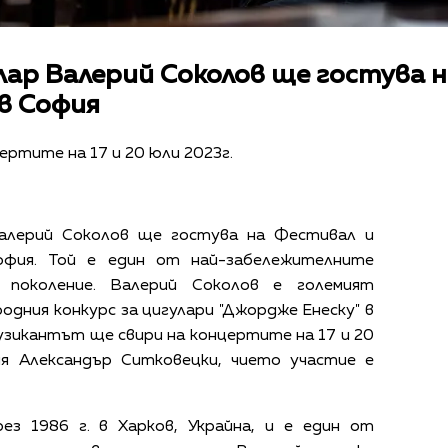
лар Валерий Соколов ще гостува 
 в София
ртите на 17 и 20 юли 2023г.
Валерий Соколов ще гостува на Фестивал и
София. Той е един от най-забележителните
 поколение. Валерий Соколов е големият
дния конкурс за цигулари "Джордже Енеску" в
узикантът ще свири на концертите на 17 и 20
ня Александър Ситковецки, чието участие е
ез 1986 г. в Харков, Украйна, и е един от