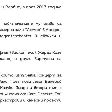
и Вербие, а през 2017 година
 най-значимите му изяви са
амерна зала “Уигмор" в Лондон,
regententheater в Мюнхен и
фман (виолончело), Жерар Козе
(пиано) и други виртуози на
 който изпълнява Концерт за
али. През този сезон Валерий
Казуки Ямада и втори път с
ижирана от Karel Deseure. Той
 оркестрови и камерни проекти