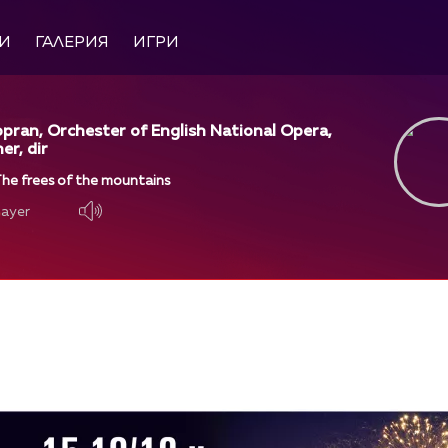
И
ГАЛЕРИЯ
ИГРИ
opran, Orchester of English National Opera,
r, dir
 The frees of the mountains
layer
layer