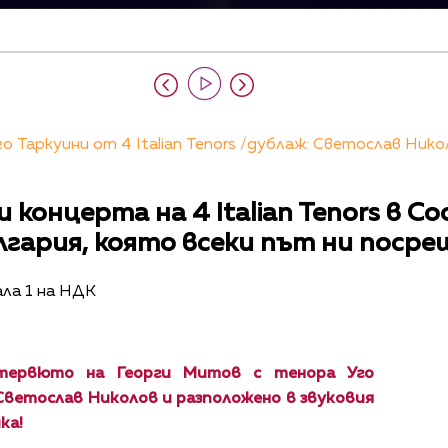
 Таркуини от 4 Italian Tenors /дублаж: Светослав Нико
 концерта на 4 Italian Tenors в С
лгария, която всеки път ни посре
ала 1 на НДК
тервюто на Георги Митов с тенора Уго
Светослав Николов и разположено в звуковия
ка!