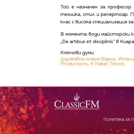
Той е назначен за професор
техника, стил и репертоар. П
клас с висока специализация за
В момента води майсторски к
„De artibus et disciplinis“ в К
Ключови думи:
Държавна опера Варна,
Итали
Productions,
4 Italian Tenors
ПОЛИТИКА ЗА 