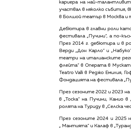
кариера на най-талантливит
участвал в няколко събития, 
в Болшой театър в Москва и т
Дебютира в главни роли като
фестивала „Пучини“, а по-къ
През 2014 г. дебютира и в 
Верди „Дон Карло“ и „Набуко
театри на италианските реги
флейта“ в Операта в Мускат. 
Teatro Valli в Реджо Емилия, 
Фондацията на фестивала „Пу
През сезоните 2022 и 2023 н
в „Тоска“ на Пучини, Канио в
ролята на Туриду в „Селска ч
През сезоните 2024 и 2025 
„ Мантията“ и Калаф в „Туран