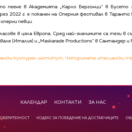
 по пеене в Академията „Карло Бергонци“ в Бусето 
рез 2022 г. е поканен на Оперния фестивал в Тарант
 оперни певци.
ласове в цяла Европа. Сред най-значимите са тези в 
иаравале (Италия) и „Maskarade Productions“ в Сантандер и
ански културен институт,
Четиримата италиански те
КАЛЕНДАР
КОНТАКТИ
ЗА НАС
ПОВЕРИТЕЛНОСТ
КОДЕКС ЗА ПОВЕДЕНИЕ НА ДОСТАВЧИЦИТЕ
ОБ