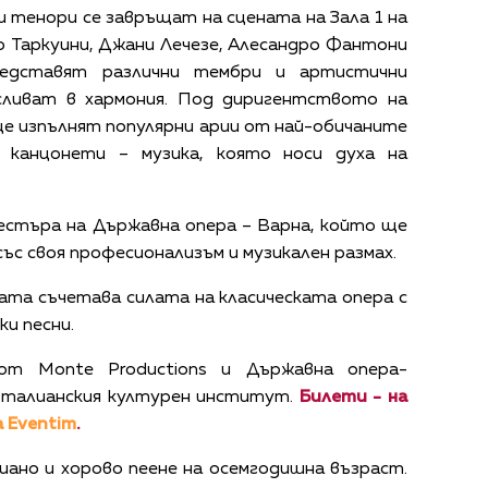
тенори се завръщат на сцената на Зала 1 на
о Таркуини, Джани Лечезе, Алесандро Фантони
едставят различни тембри и артистични
сливат в хармония. Под диригентството на
е изпълнят популярни арии от най-обичаните
 канцонети – музика, която носи духа на
естъра на Държавна опера – Варна, който ще
ъс своя професионализъм и музикален размах.
мата съчетава силата на класическата опера с
ки песни.
от Monte Productions и Държавна опера-
Италианския културен институт.
Билети - на
 Eventim
.
пиано и хорово пеене на осемгодишна възраст.