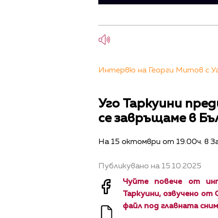
Интервю на Георги Митов с Уго
Уго Таркуини преди
се завръщаме в Бъ
На 15 октомври от 19.00ч. в З
Публикувано на 15.10.2025
Чуйте повече от ин
Таркуини, озвучено от 
файл под главната сним