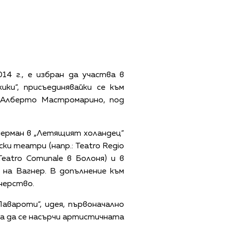
4 г., е избран да участва в
ки“, присъединявайки се към
 и Алберто Мастромарино, под
Щойерман в „Летящият холандец“
ки театри (напр.: Teatro Regio
 Teatro Comunale в Болоня) и в
на Вагнер. В допълнение към
нерство.
авароти“, идея, първоначално
за да се насърчи артистичната