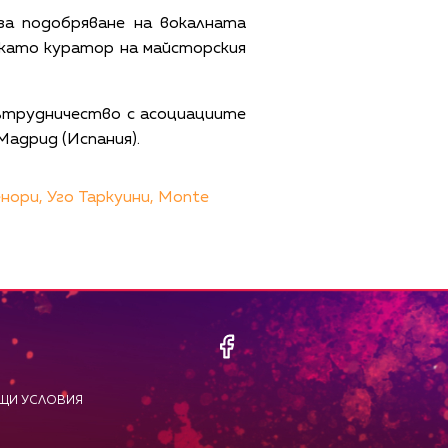
за подобряване на вокалната
о като куратор на майсторския
сътрудничество с асоциациите
 Мадрид (Испания).
нори,
Уго Таркуини,
Monte
ЩИ УСЛОВИЯ