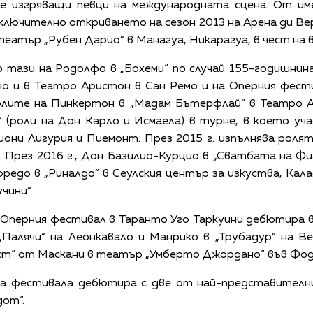
е изгряващи певци на международната сцена. От и
включително откриването на сезон 2013 на Арена ди В
еатър „Рубен Дарио“ в Манагуа, Никарагуа, в чест на
 тази на Родолфо в „Бохеми“ по случай 155-годишни
сно и в Театро Аристон в Сан Ремо и на Оперния фест
ролите на Пинкертон в „Мадам Бътерфлай“ в Театро А
“ (роли на Дон Карло и Исмаела) в турне, в което у
они Лигурия и Пиемонт. През 2015 г. изпълнява роля
През 2016 г., Дон Базилио-Курцио в „Сватбата на Фиг
Гофредо в „Риналдо“ в Сеулския център за изкуства, Ка
чини“.
а Оперния фестивал в Таранто Уго Таркуини дебютира 
 „Палячи“ на Леонкавало и Манрико в „Трубадур“ на В
ест“ от Маскани в театър „Умберто Джордано“ във Фод
на фестивала дебютира с две от най-представителни
дот“.