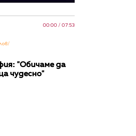
00:00 / 07:53
лов/
офия: "Обичаме да
ща чудесно"