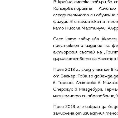
В крайна сметка завършва с
Консерваторията Личини
следдипломното си обучение
фигури в италианската техн
като Никола Мартинучи, Алфр
След като завършва Академи
престижното издание на фес
актьорския състав на „Трипт
диригентството на маестро 
През 2013 г., след участие в 
от Вагнер. Това го довежда да
в Торино, Arcimboldi в Милано
Оперхаус в Магдебург, Герм
музикалното си образование, 
През 2013 г. е избран да бъ
замислена от известния тенор