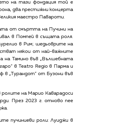
мето на тази фондация той е
ерона, два престижни концерта
 великия маестро Павароти.
ната от смъртта на Пучини на
ивал в Помпей в същата роля.
урелио в Рим; шедьоврите на
частват някои от най-важните
та на Тамино във „Вълшебната
аро“ в Teatro Regio в Парма и
лаф в „Турандот“ от Бузони във
в ролите на Марио Каварадоси
ерди. През 2023 г. отново пее
жа.
те пучиниеви роли: Луиджи в