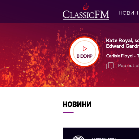
НОВИН
Kate Royal, s
Edward Gardne
Carlisle Floyd -
В ЕФИР
Pop out p
Pop out p
НОВИНИ