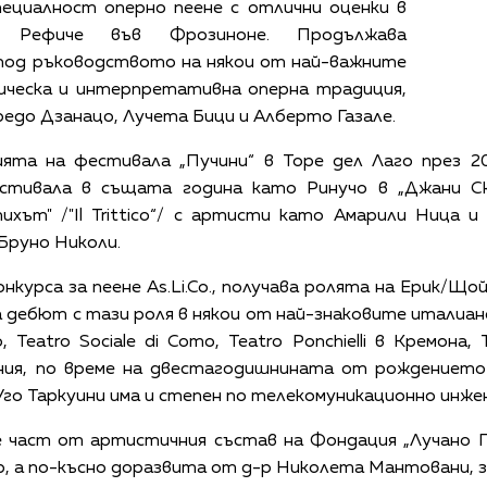
пециалност оперно пеене с отлични оценки в
о Рефиче във Фрозиноне. Продължава
 под ръководството на някои от най-важните
ическа и интерпретативна оперна традиция,
едо Дзанацо, Лучета Бици и Алберто Газале.
ята на фестивала „Пучини“ в Торе дел Лаго през 201
тивала в същата година като Ринучо в „Джани Ски
ихът" /"Il Trittico“/ с артисти като Амарили Ница
Бруно Николи.
конкурса за пеене As.Li.Co., получава ролята на Ерик/
 дебют с тази роля в някои от най-знаковите италианс
, Teatro Sociale di Como, Teatro Ponchielli в Кремона,
ания, по време на двестагодишнината от рождението 
Уго Таркуини има и степен по телекомуникационно инже
де част от артистичния състав на Фондация „Лучано П
, а по-късно доразвита от д-р Николета Мантовани, 