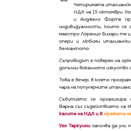
Четиримата италиански 
НДК на 15 октомври. Уг
и Анджело Форте пр
индивидуалности, които се 
маестро Лоренцо Бизари те щ
опери и любими италиански
белкантото.
Съпроводът е поверен на орк
допълни вокалното изкуство с
Това е вечер, в която програ
чара на популярните италианс
Събитието се организира 
Варна със съдействието на 
касите на НДК и в
мрежата на
Уго Таркуини
започва да учи 