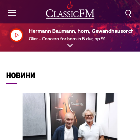
Hermann Baumann, horn, Gewandhausorches
er Leipzig, Kurt Masur, dir
Glier - Concero for horn in B dur, op 91
НОВИНИ