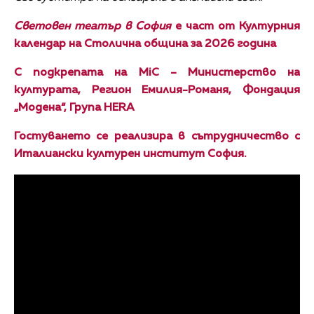
Световен театър в София
е част от Културния
календар на Столична община за 2026 година
С подкрепата на MiC – Министерство на
културата, Регион Емилия-Романя, Фондация
„Модена“, Група HERA
Гостуването се реализира в сътрудничество с
Италиански културен институт София.