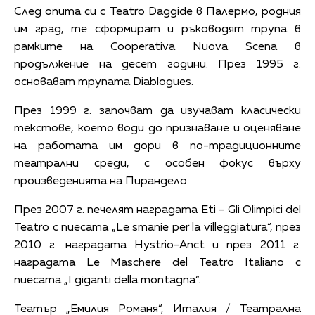
След опита си с Teatro Daggide в Палермо, родния
им град, те сформират и ръководят трупа в
рамките на Cooperativa Nuova Scena в
продължение на десет години. През 1995 г.
основават трупата Diablogues.
През 1999 г. започват да изучават класически
текстове, което води до признаване и оценяване
на работата им дори в по-традиционните
театрални среди, с особен фокус върху
произведенията на Пирандело.
През 2007 г. печелят наградата Eti – Gli Olimpici del
Teatro с пиесата „Le smanie per la villeggiatura“, през
2010 г. наградата Hystrio-Anct и през 2011 г.
наградата Le Maschere del Teatro Italiano с
пиесата „I giganti della montagna“.
Театър „Емилия Романя“, Италия / Театрална