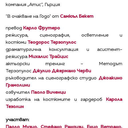
компания „Атис“, Гърция
"В очакване на Годо" от
Самюъл Бекет
превод
Карло Фрутеро
режисура, сценография, осветление и
костюми
Теодорос Терзопулос
драматургична консултация и асистент-
режисура
Михалис Трайцис
актьорски тренинг – Методът
Терзопулос
Джулио Джермано Черви
ръководител на сценографско студио
Джоакино
Грамолини
озвучител
Паоло Виченци
изработка на костюмите и гардероб
Карола
Тезолин
участват:
Паоло Музио, Стефано Рандизи, Енцо Ветрано,