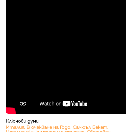
Ключови думи:
Италия,
В очакване на Годо,
Самюъл Бекет,