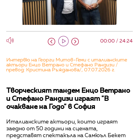
00:00 / 24:24
Интервю на Георги Митов-Геми с италианските
актьори Енцо Ветрано и Стефано Рандизи /
превод: Кристина Ръжданова/, 07.07.2026 г.
Творческият тандем Енцо Ветрано
и Стефано Рандизи играят "В
очакване на Годо" в София
Италианските актьори, които играят
заедно от 50 години на сцената,
представят спектакъла на Самюъл Бекет