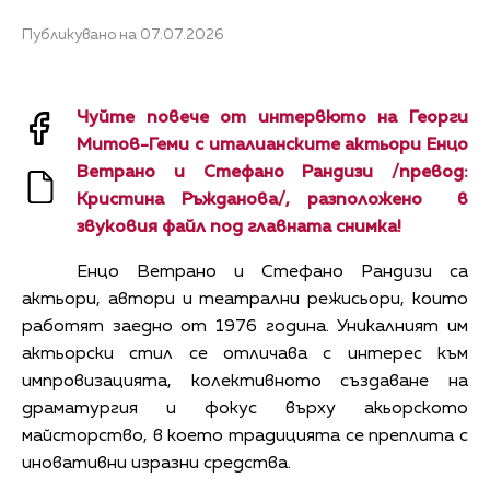
Публикувано на 07.07.2026
Чуйте повече от интервюто на Георги
Митов-Геми с италианските актьори Енцо
Ветрано и
Стефано Рандизи /превод:
Кристина Ръжданова/, разположено в
звуковия файл под главната снимка!
Енцо Ветрано и Стефано Рандизи са
актьори, автори и театрални режисьори, които
работят заедно от 1976 година. Уникалният им
актьорски стил се отличава с интерес към
импровизацията, колективното създаване на
драматургия и фокус върху акьорското
майсторство, в което традицията се преплита с
иновативни изразни средства.