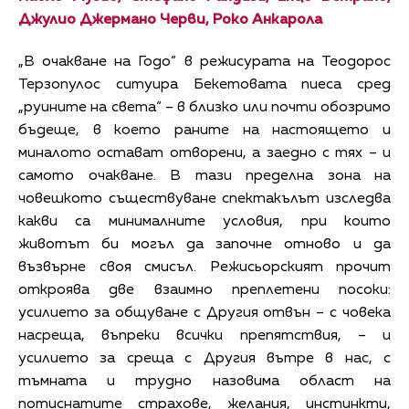
Джулио Джермано Черви, Роко Анкарола
„В очакване на Годо“ в режисурата на Теодорос
Терзопулос ситуира Бекетовата пиеса сред
„руините на света“ – в близко или почти обозримо
бъдеще, в което раните на настоящето и
миналото остават отворени, а заедно с тях – и
самото очакване. В тази пределна зона на
човешкото съществуване спектакълът изследва
какви са минималните условия, при които
животът би могъл да започне отново и да
възвърне своя смисъл. Режисьорският прочит
откроява две взаимно преплетени посоки:
усилието за общуване с Другия отвън – с човека
насреща, въпреки всички препятствия, – и
усилието за среща с Другия вътре в нас, с
тъмната и трудно назовима област на
потиснатите страхове, желания, инстинкти,