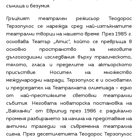
сънища и безумия.
Гръцкият театрален режисьор Теодорос
Терзопулос се нарежда сред най-изтъкнатите
театрални творци на нашето време. През 1985 г.
основава Театър „Атис“, който се превръща в
основно пространство за неговите
дългогодишни изследвания върху трагическото,
тялото, гласа и пределите на актьорското
присъствие. Носител на множество
международни награди, Терзопулос е и основател
и председател на Театралната олимпиада – едно
от най-престижните световни театрални
събития. Неговата новаторска постановка на
„Вакханки“ от Еврипид през 1986 г. радикално
променя разбирането за начина на представяне на
антични трагедии на съвременна театрална
сцена. През десетилетията Теодорос Терзопулос