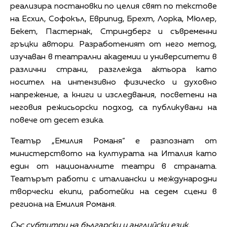
реализира постановки по целия свят по текстове
на Есхил, Софокъл, Еврипид, Брехт, Лорка, Мюлер,
Бекет, Пастернак, Стриндберг и съвременни
гръцки автори. Разработеният от него метод,
изучаван в театрални академии и университети в
различни страни, разглежда актьора като
носител на интензивно физическо и духовно
напрежение, а книги и изследвания, посветени на
неговия режисьорски подход, са публикувани на
повече от десет езика.
Театър „Емилия Романя“ е разпознат от
министерството на културата на Италия като
един от националните театри в страната.
Театърът работи с италиански и международни
творчески екипи, работейки на седем сцени в
региона на Емилия Романя.
Със субтитри на български и английски език.