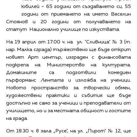
юбилей – 65 години от създаването си, 55
години от приемането на името Веселин
Стоянов и 20 години от получаването на
статут Национално училище по изкуствата.
На 19 април от 17.00 ч. на ул.
"Сливница" № 3
(
т.
нар. Малка сграда
)
тържествено ще бъде открит
новият Арт център, изграден с финансовата
подкрепа на Министерство на културата.
Домакините са подготвили комедиен
пърформанс
Лентата
и изложба на ученици.
Новото пространство за творчески обмен,
художествени практики и събития ще бъде
достъпно не само за ученици и преподаватели от
училището, но и за местната общност и гостите
на града.
От 18.30 ч. в зала „Русе", на ул. „Пирот" № 12, ще