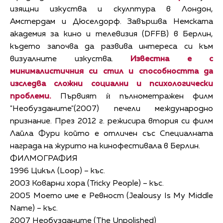
изящни изкуства и скулптура в Лондон,
Амстердам и Дюселдорф. Завършва Немската
академия за кино и телевизия (DFFB) в Берлин,
където започва да развива интереса си към
визуалните изкуства.
Известна е с
минималистичния си стил и способността да
изследва сложни социални и психологически
проблеми.
Първият ѝ пълнометражен филм
"Необузданите"(2007) печели международно
признание. През 2012 г. режисира втория си филм
Лайла Фури който е отличен със Специалната
награда на журито на кинофестивала в Берлин.
ФИЛМОГРАФИЯ
1996 Цикъл (Loop) – къс.
2003 Коварни хора (Tricky People) – къс.
2005 Моето име е Ревност (Jealousy Is My Middle
Name) – къс.
2007 Необузданите (The Unpolished)