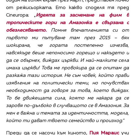
видим на голям екран през март, представен лично
от режисьорката. Ето какво споделя тя пред
Cineuropa: „
Идеята за заснемане на филм в
тропическите гори на Амазонка е свързана с
обезлесяването.
Помня впечатленията си от
първото ми пътуване там през 2015 – бях
шокирана, че гората постепенно изчезва,
навсякъде беше непоносимо горещо и накъдето и
да се обърнех, виждах църкви. И най-малките села
имаха църкви! Това ме провокира да се опитам да
разкажа тази история. Не съм човек, който прави
изявления на политически теми, но почувствах
необходимост да говоря за това, което виждах.
То бе движещата сила, която ме накара да се
заровя по-дълбоко в случващото се в Амазония. За
мен е важна и темата за идентичността, модела,
който ти дават твоето семейство и произход.
“
Преди да се насочи към киното,
Пия Мараис
учи