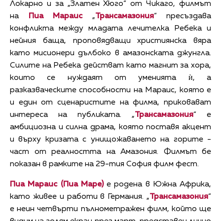
Локарно и за „Златен Хюго“ от Чикаго, филмът
на
Пиа Мараис
„
Трансамазония
“ пресъздава
конфликта между младата лечителка Ребека и
нейния баща, проповядващи християнска вяра
като мисионери дълбоко в амазонската джунгла.
Силите на Ребека действат като магнит за хора,
които се нуждаят от уменията ѝ, а
разказваческите способности на Мараис, която е
и един от сценаристите на филма, приковават
интереса на публиката. „
Трансамазония
“ е
амбициозна и силна драма, която поставя акцент
и върху кризата с унищожаването на горите -
част от реалността на Амазония. Филмът бе
показан в рамките на 29-тия София филм фест.
Пиа Мараис (Пиа Маре)
е родена в Южна Африка,
като живее и работи в Германия. „
Трансамазония
“
е неин четвърти пълнометражен филм, който ще