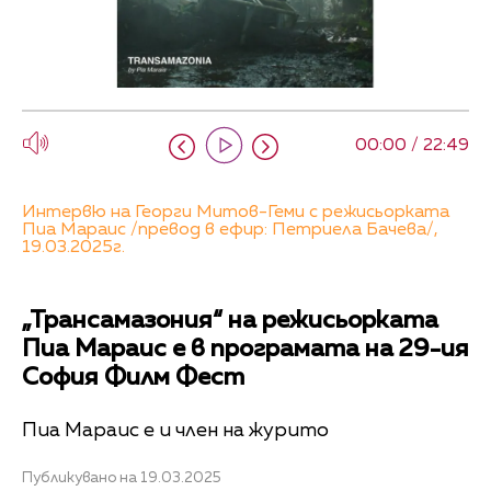
00:00 / 22:49
Интервю на Георги Митов-Геми с режисьорката
Пиа Мараис /превод в ефир: Петриела Бачева/,
19.03.2025г.
„Трансамазония“ на режисьорката
Пиа Мараис е в програмата на 29-ия
София Филм Фест
Пиа Мараис е и член на журито
Публикувано на 19.03.2025