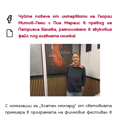
Чуйте повече от интервюто на Георги
Митов-Геми с Пиа Мараис в превод на
Петриела Бачева, разположено в звуковия
файл под главната снимка!
С номинации за „Златен леопард“ от световната
премиера в програмата на филмовия фестивал в