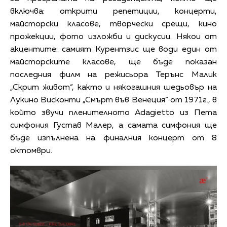
включва: открити репетиции, концерти,
майсторски класове, творчески срещи, кино
прожекции, фото изложби и дискусии. Някои от
акцентите: самият Курентзис ще води един от
майсторските класове, ще бъде показан
последния филм на режисьора Терънс Малик
„Скрит живот“, както и някогашния шедьовър на
Лукино Висконти „Смърт във Венеция“ от 1971г., в
който звучи пленителното Adagietto из Пета
симфония Густав Малер, а самата симфония ще
бъде изпълнена на финалния концерт от 8
октомври.