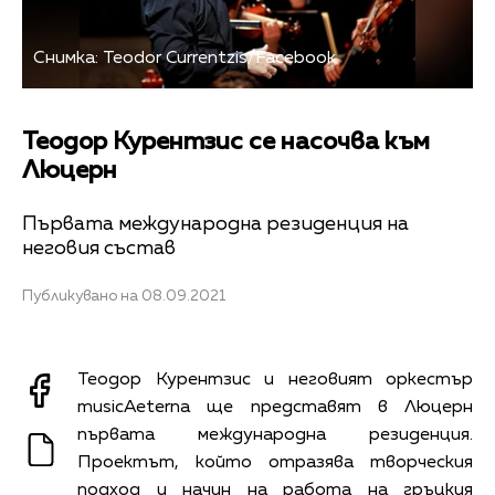
Снимка: Teodor Currentzis/Facebook
Теодор Курентзис се насочва към
Люцерн
Първата международна резиденция на
неговия състав
Публикувано на 08.09.2021
Теодор Курентзис и неговият оркестър
musicAeterna ще представят в Люцерн
първата международна резиденция.
Проектът, който отразява творческия
подход и начин на работа на гръцкия