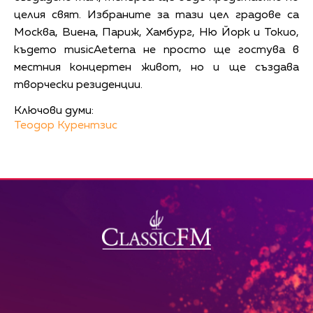
целия свят. Избраните за тази цел градове са
Москва, Виена, Париж, Хамбург, Ню Йорк и Токио,
където musicAeterna не просто ще гостува в
местния концертен живот, но и ще създава
творчески резиденции.
Ключови думи:
Теодор Курентзис