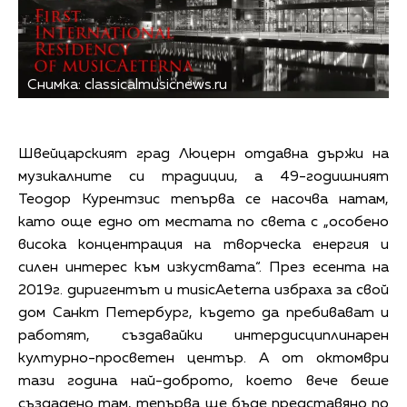
Снимка: classicalmusicnews.ru
Швейцарският град Люцерн отдавна държи на
музикалните си традиции, а 49-годишният
Теодор Курентзис тепърва се насочва натам,
като още едно от местата по света с „особено
висока концентрация на творческа енергия и
силен интерес към изкуствата“. През есента на
2019г. диригентът и musicAeterna избраха за свой
дом Санкт Петербург, където да пребивават и
работят, създавайки интердисциплинарен
културно-просветен център. А от октомври
тази година най-доброто, което вече беше
създадено там, тепърва ще бъде представяно по