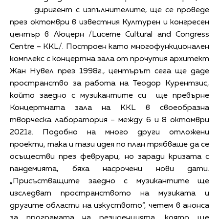
диригент с изпълнителите, ще се проведе
през октомври в известния Културен и конгресен
център в Люцерн /Lucerne Cultural and Congress
Centre – KKL/. Построен като многофункционален
комплекс с концертна зала от прочутия архитект
Жан Нувел през 1998г., центърът сега ще даде
пространство за работа на Теодор Курентзис,
който заедно с музикантите си ще превърне
Концертната зала на KKL в своеобразна
творческа лаборатория – между 6 и 8 октомври
2021г. Подобно на много други отложени
проекти, така и тази идея по план трябваше да се
осъществи през февруари, но заради кризата с
пандемията, бяха насрочени нови дати.
„Присъстващите заедно с музикантите ще
изследват пространството на музиката и
другите области на изкуството“, четем в анонса
за програмата на резиденцията, която ще