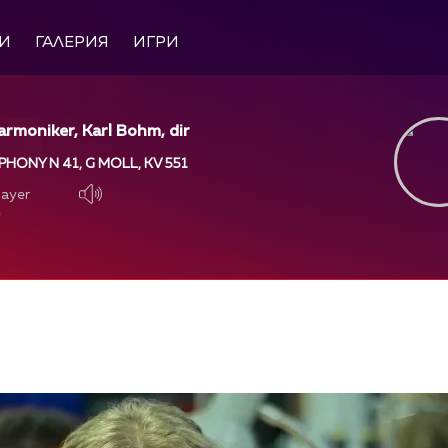
И
ГАЛЕРИЯ
ИГРИ
harmoniker, Karl Bohm, dir
HONY N 41, G MOLL, KV 551
layer
layer