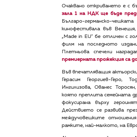
Очаквано откриването е с б
зала 1 на НДК ще бъде пред
Българо-германско-чешк
кинофестивала във Венеция
„Made in EU” бе отличен с г
филм на последното издани
Плетньова спечели наград
премиерната прожекция са д
Във впечатляващия актьорски 
Герасим Георгиев-Геро, Т
Ингилизова, Ованес Торосян
която преплита семейната дра
фокусирана върху героиня
Действието се развива пре
междучовешките отношения
рамките, най-малкото, на Евр