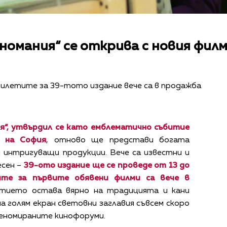
номания“ се открива с новия фил
 билетите за 39-тото издание вече са в продажба
я“, утвърдил се като емблематично събитие
р на София
, отново ще представи богата
 интригуващи продукции. Вече са известни и
есен –
39-ото издание ще се проведе от 13 до
ите за първите обявени филми са вече в
итието остава вярно на традицията и кани
на голям екран световни заглавия съвсем скоро
реномираните кинофоруми.