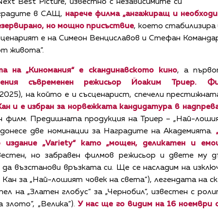
xt Best Picture, известно с независимите си
аградите в САЩ,
нарече филма „ангажиращ и необходим
езервирано, но мощно присъствие
, което стабилизира
Сценарият е на Симеон Венциславов и Стефан Командар
от живота“.
а на „Киномания“ е скандинавското кино
, а първ
дения съвременен режисьор Йоаким Триер. 
e, 2025), на който е и съсценарист, спечели престижна
ан и е избран за норвежката кандидатура в надпрев
 филм. Предишната продукция на Триер – „Най-лошият
му донесе две номинации за Наградите на Академията.
 издание „Variety“ като „мощен, деликатен и ем
естен, но забравен филмов режисьор и двете му д
да възстанови връзката си. Ще се насладим на изкл
 Кан за „Най-лошият човек на света“), легендата на 
ел на „Златен глобус“ за „Чернобил“, известен с роли
а злото“, „Велика“).
У нас ще го видим на 16 ноември о