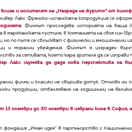
 влиза и носителят на „Награда на журито“ от киноф
Оливер Лакс. Френско-испанската копродукция се офор
годината
. Филмът проследява историята на баща (
 в мароканската пустиня, в компанията на своя син (Бр
, но по пътя се сблъскват с физически и емоционални 
ци и морални убеждения. Филмът е изграден върх
лство за сетивата, което кара зрителя да се изправи
вер Ла
кс съумява да даде нова перспектива на в
ални филми и класики не свършва дотук. Отново ни 
ански продукции, отбелязване на годишнини на велик
т 13 ноември до 3
0 ноември в избрани кина в София, 
 фондация „Имам идея“ в партньорство с Национални