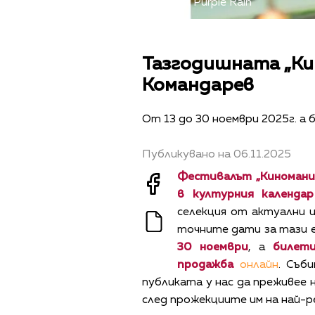
Снимка: Purple Rain
Тазгодишната „Ки
Командарев
От 13 до 30 ноември 2025г. а
Публикувано на 06.11.2025
Фестивалът „Киномани
в културния календа
селекция от актуални и
точните дати за тази 
3
0 ноември
, а
билет
продажба
онлайн
. Съб
публиката у нас да преживее 
след прожекциите им на най-