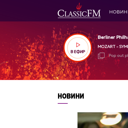
НОВИН
Berliner Phil
MOZART - SYMP
В ЕФИР
Pop out p
Pop out p
НОВИНИ