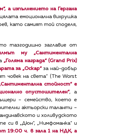
“, а изпълнението на Гергана
 цялата емоционална вихрушка
ев, като самият той споделя,
ото тазгодишно заглавие от
Филмът му „
Сантиментална
та
„Голяма награда“ (Grand Prix)
арата за „Оскар“
за най-добър
 човек на света“ (The Worst
„Сантиментална стойност“ е
оционално опустошителен“
, а
ъщери – семейство, което е
ючителни актьорски таланти –
скандинавското и холивудското
те си в „Дюн“, „Нимфоманка“ и
т 19:00 ч. в зала 1 на НДК
, а