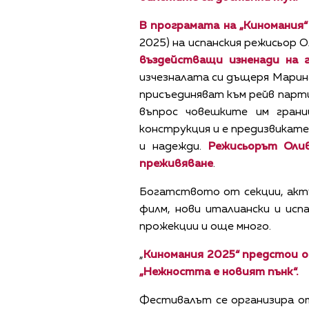
В програмата на „Киномания“
2025) на испанския режисьор 
въздействащи изненади на 
изчезналата си дъщеря Марина
присъединяват към рейв парти
въпрос човешките им грани
конструкция и е предизвикате
и надежди.
Режисьорът Оли
преживяване
.
Богатството от секции, акту
филм, нови италиански и исп
прожекции и още много.
„
Киномания 2025“ предстои о
„Нежността е новият пънк“.
Фестивалът се организира от