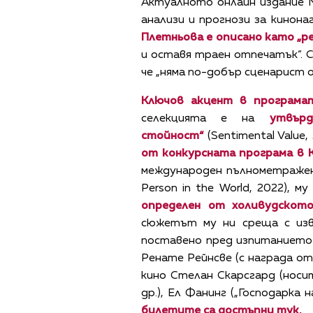
Актуалното онлайн издание Ne
анализи и прогнози за кинон
Плетньова е описано като „р
и оставя траен отпечатък“. 
че „няма по-добър сценарист 
Ключов акцент в програмат
селекцията е на
утвър
стойност
“
(Sentimental Valu
от конкурсната програма в К
международен пълнометражен
Person in the World, 2022), 
определен от холивудското
сюжетът му ни среща с изв
поставено пред изпитанието 
Ренате Рейнсве (с награда от
кино Стелан Скарсгард (носит
др.), Ел Фанинг („Господарка н
билетите са
достъпни
тук
.