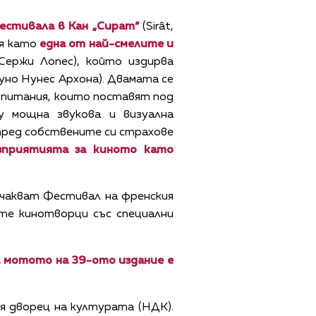
естивала в Кан „Сират“
(Sirât,
мя като
една от най-смелите и
Сержи Лопес), който издирва
уно Нунес Архона). Двамата се
изпитания, които поставят под
у мощна звукова и визуална
 пред собствените си страхове
ъзприятията за киното като
очакват Фестивал на френския
ите кинотворци със специални
а мотото на 39-ото издание е
я дворец на културата (НДК).