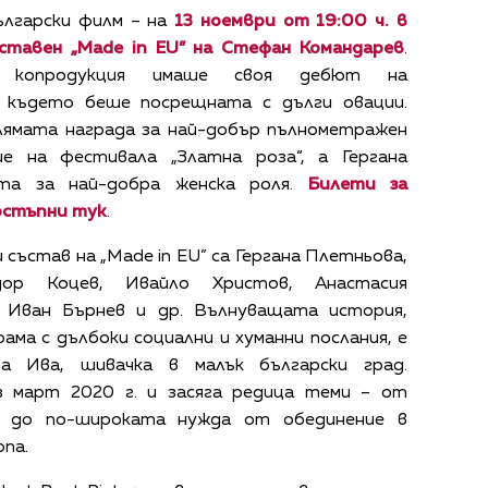
ългарски филм – на
13 ноември от 19:00 ч. в
ставен „Made in EU” на Стефан Командарев
.
ата копродукция имаше своя дебют на
, където беше посрещната с дълги овации.
олямата награда за най-добър пълнометражен
е на фестивала „Златна роза“, а Гергана
ата за най-добра женска роля.
Билети за
остъпни
тук
.
състав на „Made in EU” са Гергана Плетньова,
одор Коцев, Ивайло Христов, Анастасия
, Иван Бърнев и др. Вълнуващата история,
ма с дълбоки социални и хуманни послания, е
та Ива, шивачка в малък български град.
з март 2020 г. и засяга редица теми – от
 до по-широката нужда от обединение в
опа.