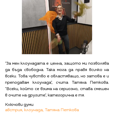
"За мен клоунадата е ценна, защото ми позволява
да бъда свободна. Така мога да правя всичко на
всеки. Това чувство е овластяващо, но затова е и
преподавам клоунада", счита Татяна Петкова.
"Всеки, който се взима на сериозно, става смешен
в очите на другите", категорична е тя.
Ключови думи:
австрия,
клоунада,
Татяна Петкова