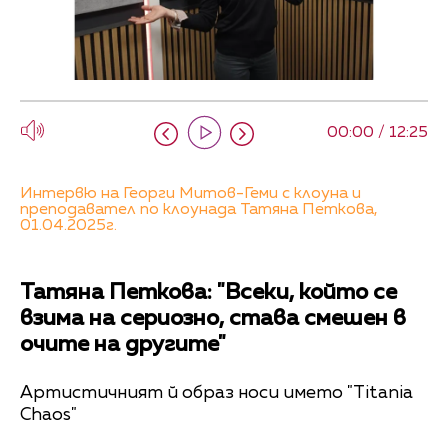
00:00 / 12:25
Интервю на Георги Митов-Геми с клоуна и
преподавател по клоунада Татяна Петкова,
01.04.2025г.
Татяна Петкова: "Всеки, който се
взима на сериозно, става смешен в
очите на другите"
Артистичният й образ носи името "Titania
Chaos"