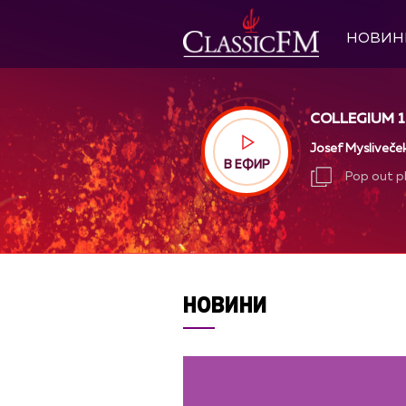
НОВИН
COLLEGIUM 1
Josef Mysliveček 
В ЕФИР
Pop out p
Pop out p
НОВИНИ