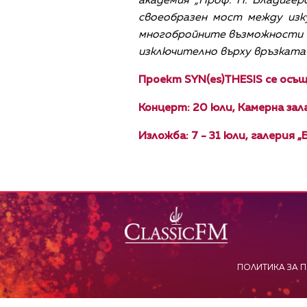
академия „Проф. П. Владиге
своеобразен мост между изк
многобройните възможности за
изключително върху връзката 
Проект
SYN(es)THESIS
се осъ
Концерт: 20 юли, Камерна зала 
Изложба: 7 - 31 юли, галерия „
ПОЛИТИКА ЗА 