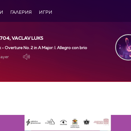
И
ГАЛЕРИЯ
ИГРИ
704, VACLAV LUKS
- Overture No. 2 in A Major: I. Allegro con brio
layer
layer