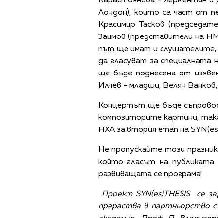
Карастоянова – Херментин и 
Лондон), които са част от п
Красимир Тасков (председате
Заимов (представители на НМ
път ще имат и слушателите,
да гласуват за специалната 
ще бъде поднесена от изяве
Илчев – младши, Велян Ванков
Концертът ще бъде съпроводе
композиторите картини, так
НХА за втория етап на SYN(es
Не пропускайте този празник
който гласът на публиката
развиващата се програма!
Проект
SYN(es)THESIS
се з
прераства в партньорство с