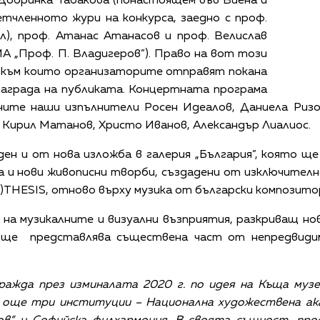
Добринка Табакова (понастоящем във Виена и
етчленното жури на конкурса, заедно с проф.
л), проф. Атанас Атанасов и проф. Велислав
А „Проф. П. Владигеров”). Право на вот този
 към които организаторите отправят покана
награда на публиката. Концертната програма
ните наши изпълнители Росен Идеалов, Даниела Ризов
, Кирил Матанов, Христо Иванов, Александър Лиалиос.
н и от нова изложба в галерия „България”, която щ
а и нови живописни творби, създадени от изключител
)THESIS, отново върху музика от български композитор
 на музикалните и визуални възприятия, разкриващ но
 ще представлява съществена част от непредвидим
аражда през изминалата 2020 г. по идея на Къща музе
 още три институции – Национална художествена ака