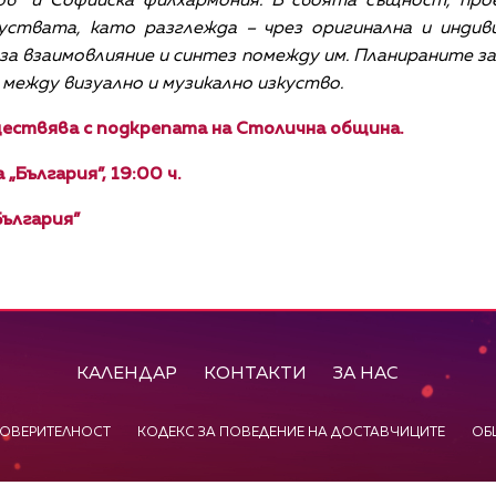
ров” и Софийска филхармония. В своята същност, про
уствата, като разглежда – чрез оригинална и индив
 взаимовлияние и синтез помежду им. Планираните за 
между визуално и музикално изкуство.
ществява с подкрепата на Столична община.
„България”, 19:00 ч.
България”
КАЛЕНДАР
КОНТАКТИ
ЗА НАС
ПОВЕРИТЕЛНОСТ
КОДЕКС ЗА ПОВЕДЕНИЕ НА ДОСТАВЧИЦИТЕ
ОБ