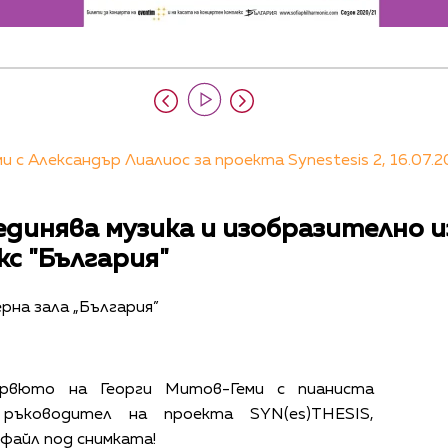
с Александър Лиалиос за проекта Synestesis 2, 16.07.2
бединява музика и изобразително 
с "България"
рна зала „България”
рвюто на Георги Митов-Геми с пианиста
 ръководител на проекта SYN(es)THESIS,
 файл под снимката!