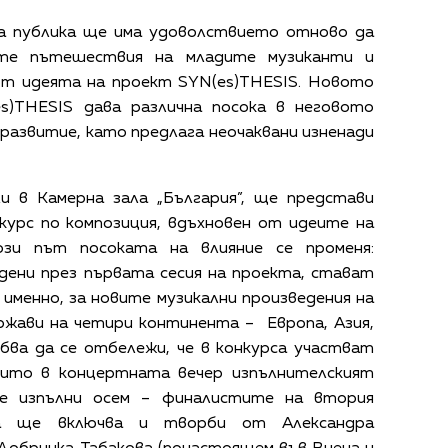
та публика ще има удоволствието отново да
ите пътешествия на младите музиканти и
от идеята на проект SYN(es)THESIS. Новото
s)THESIS дава различна посока в неговото
развитие, като предлага неочаквани изненади
 в Камерна зала „България”, ще представи
курс по композиция, вдъхновен от идеите на
ози път посоката на влияние се променя:
дени през първата сесия на проекта, стават
 именно, за новите музикални произведения на
ржави на четири континента – Европа, Азия,
бва да се отбележи, че в конкурса участват
оито в концертната вечер изпълнителският
ще изпълни осем – финалистите на втория
та ще включва и творби от Александра