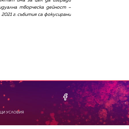
ектът има за цел да изгради
идуална творческа дейност –
2021 г. събития са фокусирани
ЩИ УСЛОВИЯ