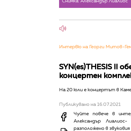
Снимка: Александър Лиалиос
Интервю на Георги Митов-Геми 
SYN(es)THESIS II о
концертен комплек
На 20 юли е концертът в Каме
Публикувано на 16.07.2021
Чуйте повече в инте
Александър Лиалиос-
разположено в звуковия