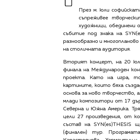
През м. юли софийска
съпреживее творческ
художници, обединени 
събитие под знака на SYN(e
разнообразно и многопланово 
на столичната аудитория.
Вторият концерт, на 20 юли
финала на Международен кон
проекта. Като на игра, т
картините, които бяха създа
основа за ново творчество, а
млади композитори от 17 дъ
Северна и Южна Америка. Тря
цели 27 произведения, от к
състав на SYN(es)THESIS 
(финален) тур. Програма