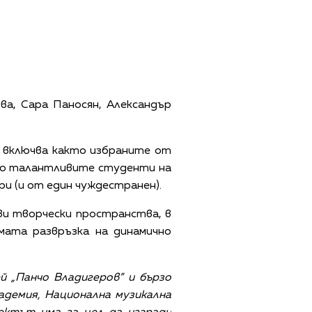
а, Сара Паносян, Александър
е включва както избраните от
но талантливите студенти на
и (и от един чуждестранен).
ви творчески пространства, в
ата развръзка на динамично
й „Панчо Владигеров” и бързо
демия, Национална музикална