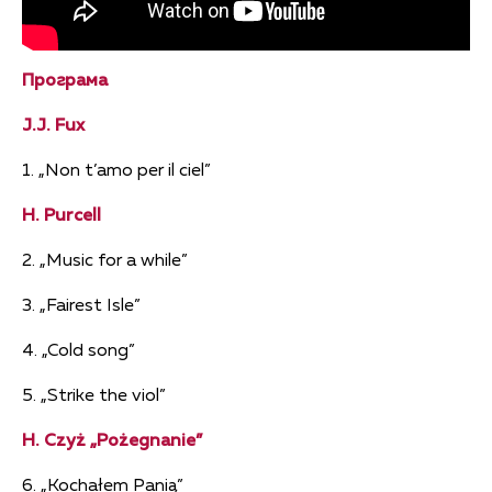
Програма
J.J. Fux
1. „Non t’amo per il ciel”
H. Purcell
2. „Music for a while”
3. „Fairest Isle”
4. „Cold song”
5. „Strike the viol”
H. Czyż „Pożegnanie”
6. „Kochałem Panią”