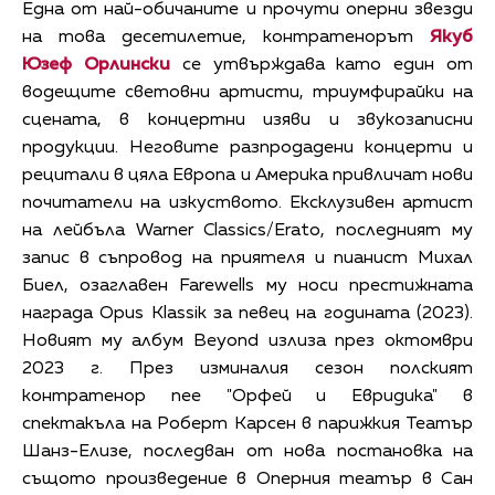
Една от най-обичаните и прочути оперни звезди
на това десетилетие, контратенорът
Якуб
Юзеф Орлински
се утвърждава като един от
водещите световни артисти, триумфирайки на
сцената, в концертни изяви и звукозаписни
продукции. Неговите разпродадени концерти и
рецитали в цяла Европа и Америка привличат нови
почитатели на изкуството. Ексклузивен артист
на лейбъла Warner Classics/Erato, последният му
запис в съпровод на приятеля и пианист Михал
Биел, озаглавен Farewells му носи престижната
награда Opus Klassik за певец на годината (2023).
Новият му албум Beyond излиза през октомври
2023 г. През изминалия сезон полският
контратенор пее "Орфей и Евридика" в
спектакълa на Роберт Карсен в парижкия Театър
Шанз-Елизе, последван от нова постановка на
същото произведение в Оперния театър в Сан