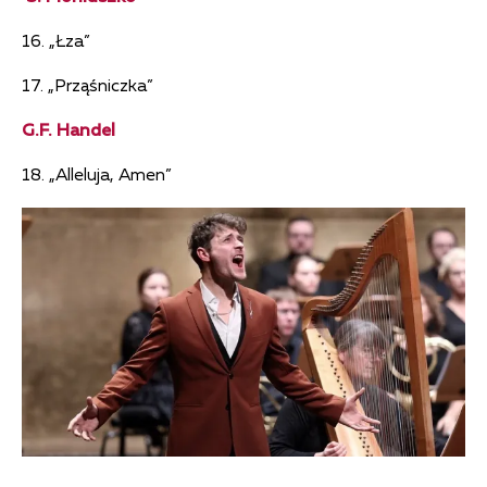
16. „Łza”
17. „Prząśniczka”
G.F. Handel
18. „Alleluja, Amen”