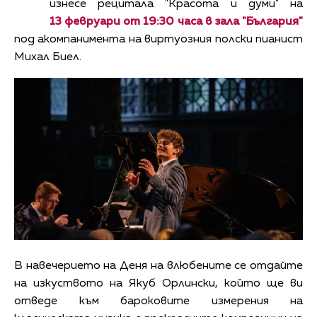
изнесе рецитала "Красота и думи" на
13 февруари от 19:30 часа в зала "България"
под акомпанимента на виртуозния полски пианист
Михал Биел.
В навечерието на Деня на влюбените се отдайте
на изкуството на Якуб Орлински, който ще ви
отведе към бароковите измерения на