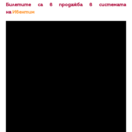
Билетите са в продажба в системата
на
Ивентим