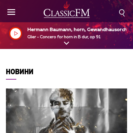
Hermann Baumann, horn, Gewandhausorches
er Leipzig, Kurt Masur, dir
Glier - Concero for horn in B dur, op 91
НОВИНИ