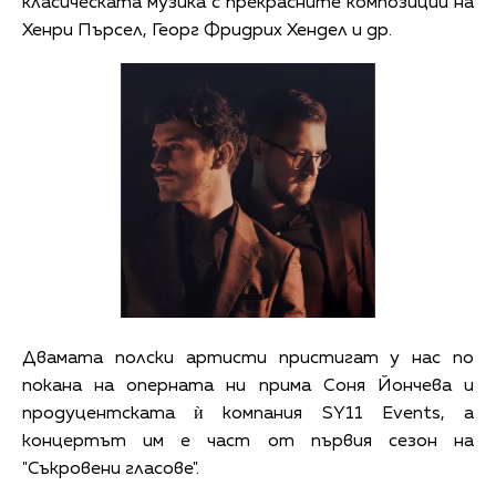
класическата музика с прекрасните композиции на
Хенри Пърсел, Георг Фридрих Хендел и др.
Двамата полски артисти пристигат у нас по
покана на оперната ни прима Соня Йончева и
продуцентската ѝ компания SY11 Events, а
концертът им е част от първия сезон на
"Съкровени гласове".