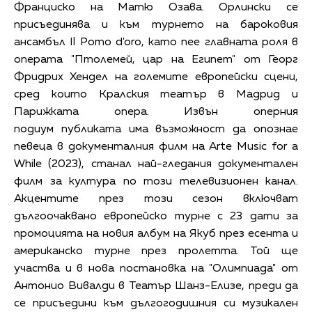
Франциско на Матю Озава. Орлински се
присъединява и към турнето на бароковия
ансамбъл Il Pomo d'oro, като пее главната роля в
операта "Птолемей, цар на Египет" от Георг
Фридрих Хендел на големите европейски сцени,
сред които Кралския театър в Мадрид и
Парижката опера. Извън оперния
подиум публиката има възможност да опознае
певеца в документалния филм на Arte Music for a
While (2023), станал най-гледания документален
филм за култура по този телевизионен канал.
Акцентите през този сезон включват
дългоочаквано европейско турне с 23 дати за
промоцията на новия албум на Якуб през есента и
американско турне през пролетта. Той ще
участва и в нова постановка на "Олимпиада" от
Антонио Вивалди в Театър Шанз-Елизе, преди да
се присъедини към дългогодишния си музикален