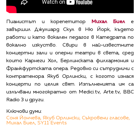
Пианистът и корепетитор
Михал Биел
е
завършил Джулиард Скул в Ню Йорк, където
работи и като вокален педагог в Катедрата по
вокално изкуство. Свири в най-известните
концертни зали и оперни театри в света, сред
които Карнеги Хол, Берлинската филхармония и
Франкфуртската опера. Редовно си сътрудничи с
контратенора Якуб Орлински, с когото изнася
концерти по целия свят. Изпълненията им са
излъчвани многократно от Medici.tv, Arte.tv, BBC
Radio 3 и други.
Ключови думи:
Соня Йончева,
Якуб Орлински,
Съкровени гласове,
Михал Биел,
SY11 Events