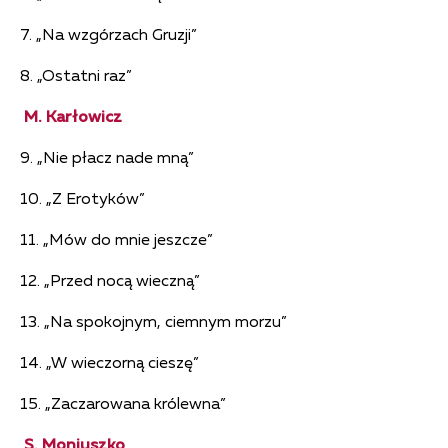
7. „Na wzgórzach Gruzji”
8. „Ostatni raz”
M. Karłowicz
9. „Nie płacz nade mną”
10. „Z Erotyków”
11. „Mów do mnie jeszcze”
12. „Przed nocą wieczną”
13. „Na spokojnym, ciemnym morzu”
14. „W wieczorną cieszę”
15. „Zaczarowana królewna”
S. Moniuszko