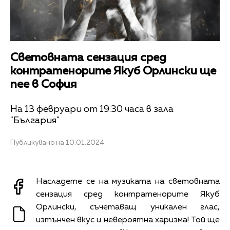
Световната сензация сред
контратенорите Якуб Орлински ще
пее в София
На 13 февруари от 19:30 часа в зала
"България"
Публикувано на 10.01.2024
Насладете се на музиката на световната
сензация сред контратенорите Якуб
Орлински, съчетаващ уникален глас,
изтънчен вкус и невероятна харизма! Той ще