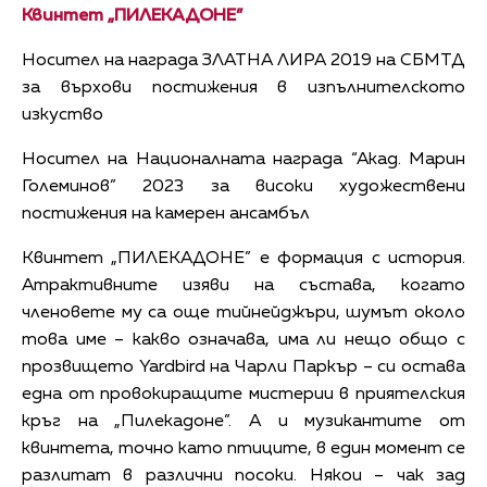
Квинтет „ПИЛЕКАДОНЕ”
Носител на награда ЗЛАТНА ЛИРА 2019 на СБМТД
за върхови постижения в изпълнителското
изкуство
Носител на Националната награда “Акад. Марин
Големинов” 2023 за високи художествени
постижения на камерен ансамбъл
Квинтет „ПИЛЕКАДОНЕ” е формация с история.
Атрактивните изяви на състава, когато
членовете му са още тийнейджъри, шумът около
това име – какво означава, има ли нещо общо с
прозвището Yardbird на Чарли Паркър – си остава
една от провокиращите мистерии в приятелския
кръг на „Пилекадоне”. А и музикантите от
квинтета, точно като птиците, в един момент се
разлитат в различни посоки. Някои – чак зад