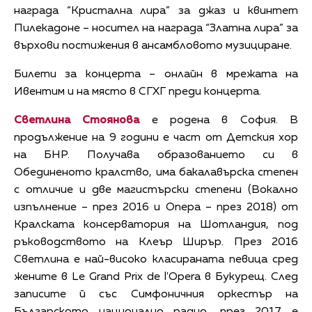
награда “Кристална лира” за джаз и квинтет
Пилекадоне – носител на награда “Златна лира” за
върхови постижения в ансамбловото музициране.
Билети за концерта – онлайн в мрежата на
Ивентим и на място в СГХГ преди концерта.
Светлина Стоянова
е родена в София. В
продължение на 9 години е част от Детския хор
на БНР. Получава образованието си в
Обединеното кралство, има бакалавърска степен
с отличие и две магистърски степени (Вокално
изпълнение – през 2016 и Опера – през 2018) от
Кралската консерватория на Шотландия, под
ръководството на Клеър Ширър. През 2016
Светлина е най-високо класираната певица сред
жените в Le Grand Prix de l'Opera в Букурещ. След
записите й със Симфоничния оркестър на
Българското национално радио, през 2017 е