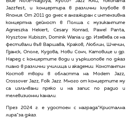
Blue Note-Nagoya, Kyoto- Jazz RAG, Yokohama
Jazzfest, и концертира в различни клубове в
Япония. От 2011 до днес е ангажиран с интензивна
концертна дейност в Полша с музикантите
Agnieszka Hekiert, Cesary Konrad, Pawel Panta,
Krysztow Kubiszin, Dominik Wania и др. Изявява се на
фестивали във Варшава, Краков, Люблин, Шчечин,
Гданск, Ополе, Кудова, Нови Сонч, Катовице и др.
Наред с концертите води и уъркшопове по джаз
пиано в различни училища и академии. Константин
Костов твори в областта на Modern Jazz,
Crossover Jazz, Folk Jazz. Много от концертите му
са излъчвани пряко и на запис по радио и
телевизионни канали.
През 2024 г. е удостоен с награда“Кристална
лира”за джаз.