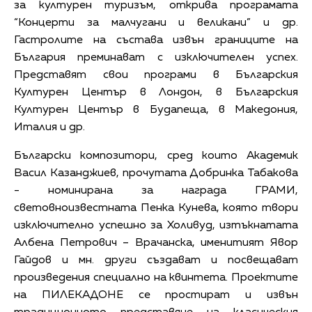
за културен туризъм, открива програмата
“Концерти за малчугани и великани” и др.
Гастролите на състава извън границите на
България преминават с изключителен успех.
Представят свои програми в Българския
Културен Център в Лондон, в Българския
Културен Център в Будапеща, в Македония,
Италия и др.
Български композитори, сред които Академик
Васил Казанджиев, прочутата Добринка Табакова
- номинирана за награда ГРАМИ,
световноизвестната Пенка Кунева, която твори
изключително успешно за Холивуд, изтъкнатата
Албена Петрович – Врачанска, именитият Явор
Гайдов и мн. други създават и посвещават
произведения специално на квинтета. Проектите
на ПИЛЕКАДОНЕ се простират и извън