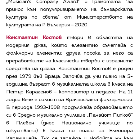
„Musician’s Company Award” и Грамотата “за
принос към популяризирането на българската
култура по света“ от Министерството на
културата на Р България – 2020.
Константин Костов
твори в областта на
модерния джаз, който елегантно съчетава с
фолклорни елементи; друга посока за него са
преработките на класически творби с изразните
средства на джаза. Константин Костов е роден
през 1979 във Враца. Започва да учи пиано на 5-
годишна възраст в музикалната школа в класа на
Петър Карагенов – композитор и педагог. На 11
годни вече е солист на Врачанската филхармония.
В периода 1993-1998 продължава образованието
си в Средно музикално училище „Панайот Пипков“
в Плевен (днес Национално училище по
изкуствата) в класа по пиано на Елеонора
Карамишева. Тук се заражда и любовта му към