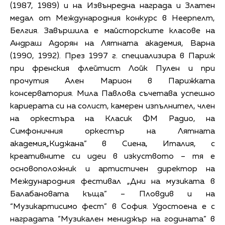
(1987, 1989) и на Извънредна награда и Златен
медал от Международния конкурс в Неерпелт,
Белгия. Завършила е майсторските класове на
Андраш Адорян на Лятната академия, Варна
(1990, 1992). През 1997 г. специализира в Париж
при френския флейтист Лойк Пулен и при
прочутия Ален Марион в Парижката
консерватория. Мила Павлова съчетава успешно
кариерата си на солист, камерен изпълнител, член
на оркестъра на Класик ФМ Радио, на
Симфоничния оркестър на Лятната
академия„Киджана” в Сиена, Италия, с
креативните си идеи в изкуството – тя е
основоположник и артистичен директор на
Международния фестивал „Дни на музиката в
Балабановата къща” – Пловдив и на
“Музикартисимо фест” в София. Удостоена е с
наградата “Музикален мениджър на годината” в