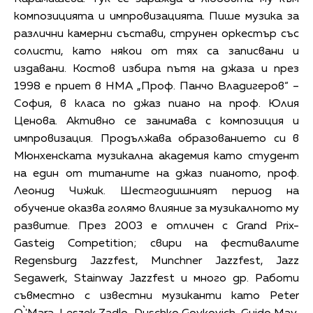
композицията и импровизацията. Пише музика за
различни камерни състави, струнен оркестър със
солисти, като някои от тях са записвани и
издавани. Костов избира пътя на джаза и през
1998 е приет в НМА „Проф. Панчо Владигеров“ –
София, в класа по джаз пиано на проф. Юлия
Ценова. Активно се занимава с композиция и
импровизация. Продължава образованието си в
Мюнхенската музикална академия като студент
на един от титаните на джаз пианото, проф.
Леонид Чижик. Шестгодишният период на
обучение оказва голямо влияние за музикалното му
развитие. През 2003 е отличен с Grand Prix-
Gasteig Competition; свири на фестивалите
Regensburg Jazzfest, Munchner Jazzfest, Jazz
Segawerk, Stainway Jazzfest и много др. Работи
съвместно с известни музиканти като Peter