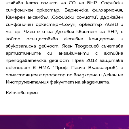
изявява като солист на СО на БНР, Софийски
симфоничен оркестър, Варненска филхармония,
Камерен ансамбъл „Софийски солисти”, Държавен
симфоничен оркестър—Солун, оркестър AGBU и
мн. др. Член е и на Духовия квинтет на БНР, с
който осъществява активна концертна и
звукозаписна дейност. Ясен Теодосиев съчетава
артистичните си ангажименти с активна
преподавателска дейност. През 2012 защитава
докторат в НМА “Проф. Панчо Владигеров”, а
понастоящем е професор по валдхорна и Декан на
Инструменталния факултет на академията.
Ключови думи: