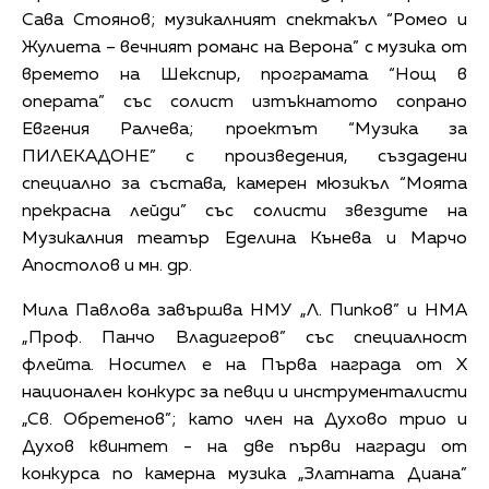
Сава Стоянов; музикалният спектакъл “Ромео и
Жулиета – вечният романс на Верона” с музика от
времето на Шекспир, програмата “Нощ в
операта” със солист изтъкнатото сопрано
Евгения Ралчева; проектът “Музика за
ПИЛЕКАДОНЕ” с произведения, създадени
специално за състава, камерен мюзикъл “Моята
прекрасна лейди” със солисти звездите на
Музикалния театър Еделина Кънева и Марчо
Апостолов и мн. др.
Мила Павлова завършва НМУ „Л. Пипков” и НМА
„Проф. Панчо Владигеров” със специалност
флейта. Носител е на Първа награда от X
национален конкурс за певци и инструменталисти
„Св. Обретенов”; като член на Духово трио и
Духов квинтет - на две първи награди от
конкурса по камерна музика „Златната Диана”