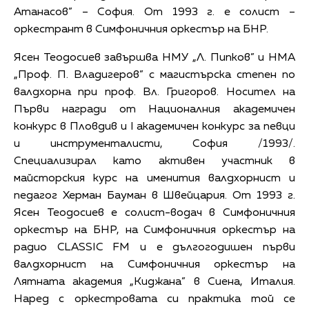
Атанасов” – София. От 1993 г. е солист –
оркестрант в Симфоничния оркестър на БНР.
Ясен Теодосиев завършва НМУ „Л. Пипков” и НМА
„Проф. П. Владигеров” с магистърска степен по
валдхорна при проф. Вл. Григоров. Носител на
Първи награди от Националния академичен
конкурс в Пловдив и I академичен конкурс за певци
и инструменталисти, София /1993/.
Специализирал като активен участник в
майсторския курс на именития валдхорнист и
педагог Херман Бауман в Швейцария. От 1993 г.
Ясен Теодосиев е солист-водач в Симфоничния
оркестър на БНР, на Симфоничния оркестър на
радио CLASSIC FM и е дългогодишен първи
валдхорнист на Симфоничния оркестър на
Лятната академия „Киджана” в Сиена, Италия.
Наред с оркестровата си практика той се