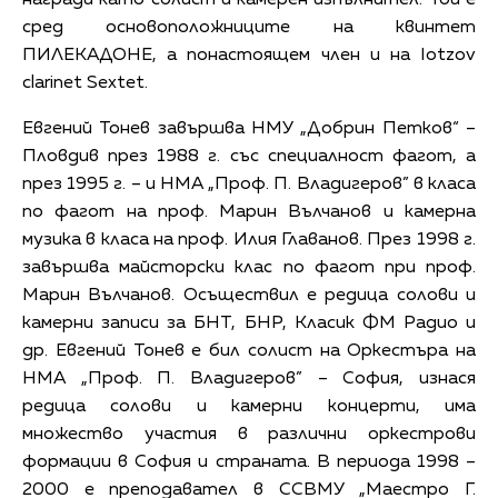
сред основоположниците на квинтет
ПИЛЕКАДОНЕ, а понастоящем член и на Iotzov
clarinet Sextet.
Евгений Тонев завършва НМУ „Добрин Петков“ –
Пловдив през 1988 г. със специалност фагот, а
през 1995 г. – и НМА „Проф. П. Владигеров” в класа
по фагот на проф. Марин Вълчанов и камерна
музика в класа на проф. Илия Главанов. През 1998 г.
завършва майсторски клас по фагот при проф.
Марин Вълчанов. Осъществил е редица солови и
камерни записи за БНТ, БНР, Класик ФМ Радио и
др. Евгений Тонев е бил солист на Оркестъра на
НМА „Проф. П. Владигеров” – София, изнася
редица солови и камерни концерти, има
множество участия в различни оркестрови
формации в София и страната. В периода 1998 –
2000 е преподавател в ССВМУ „Маестро Г.