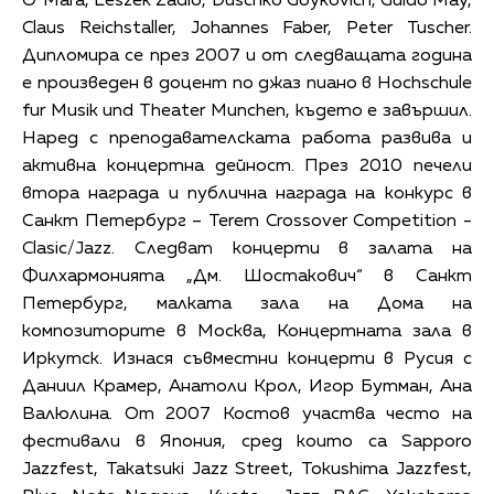
O`'Mara, Leszek Zadlo, Duschko Goykovich, Guido May,
Claus Reichstaller, Johannes Faber, Peter Tuscher.
Дипломира се през 2007 и от следващата година
е произведен в доцент по джаз пиано в Hochschule
fur Musik und Theater Munchen, където е завършил.
Наред с преподавателската работа развива и
активна концертна дейност. През 2010 печели
втора награда и публична награда на конкурс в
Санкт Петербург – Terem Crossover Competition -
Clasic/Jazz. Следват концерти в залата на
Филхармонията „Дм. Шостакович“ в Санкт
Петербург, малката зала на Дома на
композиторите в Москва, Концертната зала в
Иркутск. Изнася съвместни концерти в Русия с
Даниил Крамер, Анатоли Крол, Игор Бутман, Ана
Валюлина. От 2007 Костов участва често на
фестивали в Япония, сред които са Sapporo
Jazzfest, Takatsuki Jazz Street, Tokushima Jazzfest,