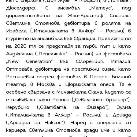
като Церлина („Дон Жуан” – Моцарт) в „Tonhalle”,
Дюселдорф. С ансамбъл „Матеус”, под
диригентството на Жан-Кристоф Спинози,
Светлина Стоянова дебютира в ролята на
Изабела („Италианката в Алжир” – Росини) в
турнето на ансамбъла във Франция. През лятото
на 2020 тя се представя за първи път и като
Анджелина („Пепеляшка” – Росини) на фестивала
„New Generation” във Флоренция, Италия.
Оттогава дебютира на престижни сцени като
Росиниевия оперен фестивал в Песаро, Болшой
театър в Москва и Цюрихската опера. Тя е
особено свързана с Миланската Скала, където се
е изявявала като Розина („Севилският бръснар”),
Керубино („Сватбата на Фигаро”), Зулма
(„Италианката в Алжир” – Росини) и Дриада
(„Ариадна на Наксос”). Наред с оперната си
кариера Светлина Стоянова гради име и като