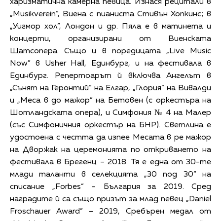
харизматична камерна певица. Изнася рецитали в
„Musikverein”, Виена с пианиста Стивън Хопкинс; в
„Уигмор хол”, Лондон и др. Пяла е в матинета и
концерти, организирани от Виенската
Щатсопера. Също и в поредицата „Live Music
Now” в Usher Hall, Единбург, и на фестивала в
Единбург. Репертоарът й включва Ангелът в
„Сънят на Геронтий” на Елгар, „Глория” на Вивалди
и „Меса в до мажор” на Бетовен (с оркестъра на
Шотландската опера), и Симфония № 4 на Малер
(със Симфоничния оркестър на БНР). Светлина е
удостоена с честта да изпее Месата в ре мажор
на Дворжак на церемонията по откриването на
фестивала в Брегенц – 2018. Тя е една от 30-те
млади таланти в селекцията „30 под 30“ на
списание „Forbes” – България за 2019. Сред
наградите й са също призът за млад певец „Daniel
Froschauer Award” – 2019, Сребърен медал от