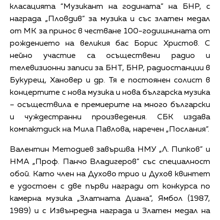
класацията “Музикант на годината” на БНР, с
награда „Пловдив“ за музика и със златен медал
от МК за принос в честване 100-годишнината от
рождението на великия бас Борис Христов. С
нейно участие са осъществени радио и
телевизионни записи за БНТ, БНР, радиостанции в
Букурещ, Хановер и др. Тя е постоянен солист в
концертите с нова музика и нова българска музика
– осъществила е премиерите на много български
и чуждестранни произведения. СБК издава
компактдиск на Мила Павлова, наречен „Послания“.
Валентин Методиев завършва НМУ „Л. Пипков” и
НМА „Проф. Панчо Владигеров” със специалност
обой. Като член на Духово трио и Духов квинтет
е удостоен с две първи награди от конкурса по
камерна музика „Златната Диана”, Ямбол (1987,
1989) и с Извънредна награда и Златен медал на