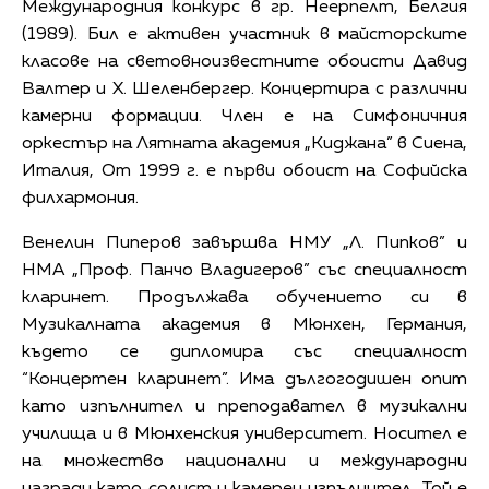
Международния конкурс в гр. Неерпелт, Белгия
(1989). Бил е активен участник в майсторските
класове на световноизвестните обоисти Давид
Валтер и Х. Шеленбергер. Концертира с различни
камерни формации. Член е на Симфоничния
оркестър на Лятната академия „Киджана” в Сиена,
Италия, От 1999 г. е първи обоист на Софийска
филхармония.
Венелин Пиперов завършва НМУ „Л. Пипков” и
НМА „Проф. Панчо Владигеров” със специалност
кларинет. Продължава обучението си в
Музикалната академия в Мюнхен, Германия,
където се дипломира със специалност
“Концертен кларинет”. Има дългогодишен опит
като изпълнител и преподавател в музикални
училища и в Мюнхенския университет. Носител е
на множество национални и международни
награди като солист и камерен изпълнител. Той е