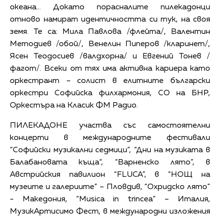
океана… Докато порасналите пилекадонци
отново намират идентичността си тук, на своя
земя. Те са: Мила Павлова /флейта/, Валентин
Методиев /обой/, Венелин Пиперов /кларинет/,
Ясен Теодосиев /валдхорна/ и Евгений Тонев /
фагот/. Всеки от тях има активна кариера като
оркестрант – солист в елитните български
оркестри Софийска филхармония, СО на БНР,
Оркестъра на Класик ФМ Радио.
ПИЛЕКАДОНЕ участва със самостоятелни
концерти в международните фестивали
“Софийски музикални седмици”, “Дни на музиката в
Балабановата къща“, “Варненско лято”, в
Австрийския павилион “FLUCA”, в “НОЩ на
музеите и галериите” – Пловдив, “Охридско лято”
- Македония, “Musica in trincea” – Италия,
МузикАртисимо Фест, в международни изложения