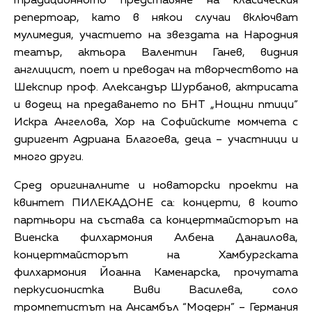
традиционното представяне на класическия
репертоар, като в някои случаи включват
мулимедия, участието на звездата на Народния
театър, актьора Валентин Ганев, видния
англицист, поет и преводач на творчеството на
Шекспир проф. Александър Шурбанов, актрисата
и водещ на предаването по БНТ „Нощни птици”
Искра Ангелова, Хор на Софийските момчета с
диригент Адриана Благоева, деца – участници и
много други.
Сред оригиналните и новаторски проекти на
квинтет ПИЛЕКАДОНЕ са: концерти, в които
партньори на състава са концертмайсторът на
Виенска филхармония Албена Данаилова,
концертмайсторът на Хамбургската
филхармония Йоанна Каменарска, прочутата
перкусионистка Виви Василева, соло
тромпетистът на Ансамбъл “Модерн” – Германия