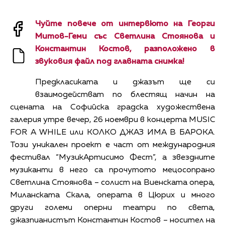
Чуйте повече от интервюто на Георги
Митов-Геми със Светлина Стоянова и
Константин Костов, разположено в
звуковия файл под главната снимка!
Предкласиката и джазът ще си
взаимодействат по блестящ начин на
сцената на Софийска градска художествена
галерия утре вечер, 26 ноември в концерта MUSIC
FOR A WHILE или КОЛКО ДЖАЗ ИМА В БАРОКА.
Този уникален проект е част от международния
фестивал “МузикАртисимо Фест”, а звездните
музиканти в него са прочутото мецосопрано
Светлина Стоянова – солист на Виенската опера,
Миланската Скала, операта в Цюрих и много
други големи оперни театри по света,
джазпианистът Константин Костов – носител на