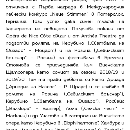
отличена с Първа награда в Международния
певчески конкурс „Neue Stimmen” в Гютерслох,
Германия. Този успех дава силен тласък на
кариерата на певицата. Получава покани от
Opéra de Nice Côte d’Azur и от Anthéa Theatre да
подготви ролята на Керубино („Сватбата на
Фигаро” – Моцарт) и на Розина („Севилският
бръснар” – Росини) за фестивала в Брегенц.
Стоянова се присъединява към Виенската
Щатсопера като солист за сезони 2018/19 и
2019/20. Там тя прави дебюта си като Дриада
(„Aриадна на Наксос” – Р. Щраус) и се изявява в
ролите на Розина („Севилският бръснар”),
Керубино („Сватбата на Фигаро”), Росвайс
(„Валкюра” – Вагнер), Лола („Селска чест” –
Маскани) и др. Участва и в гастроли на Виенската
опера като Керубино в „Elbphilharmonie”, Хамбург и