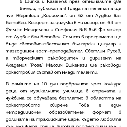
в Шипка и Казанлък през отминалите две
вечери, публиката в Града на тепетата ще
чуе Увертюра „Кориолан“, оп. 62 от Лудвиг ван
Бетовен, Концерт за цигулка в ми минор, оп. 64 от
Феликс Менделсон и Симфония №8 във Фа мажор
от Лудвиг ван Бетовен. Солист в програмата ще
бъде световноизвестният български цигулар и
тазгодишен гост-преподавател Светлин Русев,
а творческият ръководител и диригент на
Академия "Роза" Максим Ешкенази ще ръководи
оркестровия състав от млади таланти.
В рамките на 10 дни подбраните чрез конкурс
деца от музикалните училища в страната и
чужбина се обучаваха безплатно в областта на
оркестровото свирене. Това е един
нетрадиционен образователен формат в
долината на тракийските царе, където любовта
към музиката среща високия професионализъм и