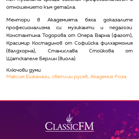
отношението към детайла.
Ментори в Академията бяха доказалите
професионализма си музиканти и педагози:
Константина Тодорова от Опера Варна (фагот),
Красимир Костадинов от Софийска филхармония
(валдхорна), Станислава Стойкова от
Щатскапеле Берлин (виола).
Ключови думи:
Максим Ешкенази,
светлин русев,
Академия Роза