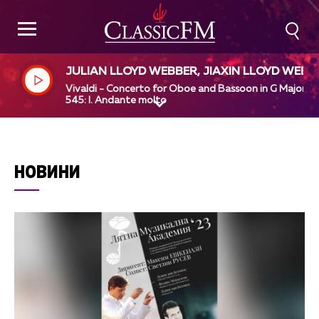
JULIAN LLOYD WEBBER, JIAXIN LLOYD WEBB
R, EUROPEAN UNION CHAMBER ORCHESTRA
Vivaldi - Concerto for Oboe and Bassoon in G Major, R
HANS-PETER HOFMANN
545: I. Andante molto
НОВИНИ