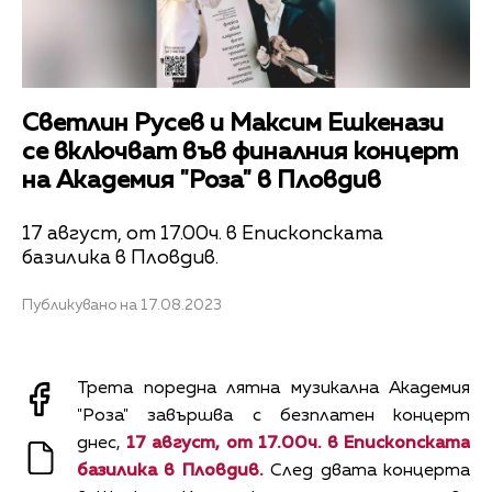
Светлин Русев и Максим Ешкенази
се включват във финалния концерт
на Академия "Роза" в Пловдив
17 август, от 17.00ч. в Епископската
базилика в Пловдив.
Публикувано на 17.08.2023
Трета поредна лятна музикална Академия
"Роза" завършва с безплатен концерт
днес,
17 август, от 17.00ч. в Епископската
базилика в Пловдив.
След двата концерта