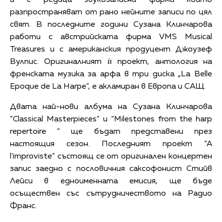
и с редица звукозаписни фирми които
разпространяват от рано нейните записи по цял
свят. В последните години Сузана Клинчарова
работи с австрийската фирма VMS Musical
Treasures и с американския продуцент Джоузеф
Вулпис. Оригиналният ѝ проект, антология на
френската музика за арфа в три диска „La Belle
Epoque de La Harpe”, е акламиран в Европа и САЩ.
Двата най-нови албума на Сузана Клинчарова
“Classical Masterpieces” и “Milestones from the harp
repertoire “ ще бъдат представени през
настоящия сезон. Последният проект “А
l’improviste” състоящ се от оригинален концертен
запис заедно с пословичния саксофонист Стийв
Лейси в едноименната емисия, ще бъде
осъществен със сътрудничеството на Радио
Франс.