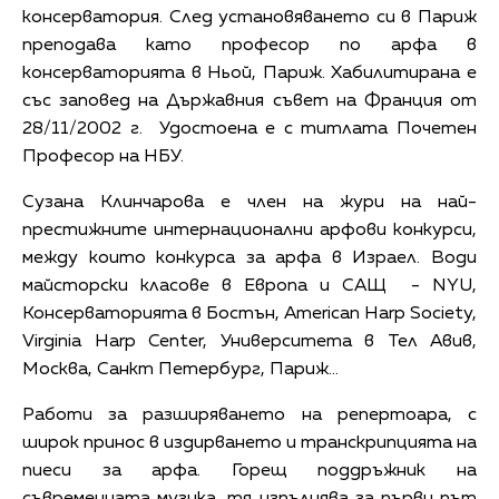
консерватория. След установяването си в Париж
преподава като професор по арфа в
консерваторията в Ньой, Париж. Хабилитирана е
със заповед на Държавния съвет на Франция от
28/11/2002 г. Удостоена е с титлата Почетен
Професор на НБУ.
Сузана Клинчарова е член на жури на най-
престижните интернационални арфови конкурси,
между които конкурса за арфа в Израел. Води
майсторски класове в Европа и САЩ - NYU,
Консерваторията в Бостън, American Harp Society,
Virginia Harp Center, Университета в Тел Авив,
Москва, Санкт Петербург, Париж...
Работи за разширяването на репертоара, с
широк принос в издирването и транскрипцията на
пиеси за арфа. Горещ поддръжник на
съвременната музика, тя изпълнява за първи път