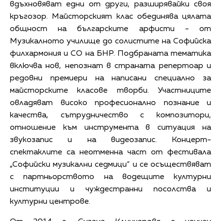
вдъхновяват едни от други, разширявайки своя
кръгозор. Майсторският клас обединява цялата
общност на българските арфисти - от
Музикалното училище до солистите на Софийска
филхармония и СО на БНР. Подбраната тематика
включва нов, непознат в страната репертоар и
редовни премиери на написани специално за
майсторските класове творби. Участниците
овладяват високо професионално познание и
качества, сътрудничество с композитори,
отношение към инструмента в ситуация на
звукозапис и на видеозапис. Концерт-
спектаклите са неотменна част от фестивала
„Софийски музикални седмици“ и се осъществяват
с партньорството на водещите културни
институции и чуждестранни посолства и
културни центрове.