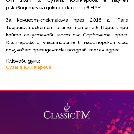
От 2014 г. Сузана Клинчарова е научен
ръководител на докторска теза в НБУ.
За концерт-спектакъла през 2016 г. "Paris
Toujours", посветен на атентатите в Париж, при
който се установи мост със Сорбоната, проф.
Клинчарова и участниците в майсторския клас
получават президентски поздравителен адрес.
Ключови думи:
Сузана Клинчарова