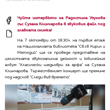
Чуйте интервюто на Радостина Узунова
със Сузана Клинчарова в звуковия файл под
главната снимка!
На 7 октомври от 18.30ч. на първия етаж
на Националната библиотека "Св.св Кирил и
Методий" ще се проведе представяне на
цялостната звукозаписна дейност и юбилейния
албум "Класически шедьоври за арфа" на Сузана
Клинчарова. Тържественият концерт ще премине
под надслов "Следи във времето".