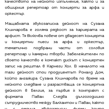
качеството на нейното изпълнение, както и за
обширния репертоар от концерти за арфа и
оркестър.
Мащабната звукозаписна дейност на Сузана
Клинчарова е голяма рядкост за кариерата на
арфист. Тя включва повече от двадесет концерта
и концертни пиеси за арфа и оркестър,
тематично подбрани части от соловия
репертоар и камерни творби. Забележителен по
своето качество е компакт дискът с концертен
запис на рецитал в Карнеги Хол. В началото на
тази дейност стои продуцентът Роналд Дом,
който ангажира Сузана Клинчарова по време на
нейното следване и разрастваща се концертна
дейност в Белгия, за първия ѝ контракт с
фирмата Паван. Следва дългогодишно
сътрудничество между Балкантон и Паван, както