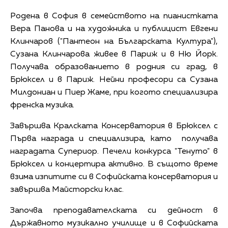
Родена в София в семейството на пианистката
Вера Панова и на художника и публицист Евгени
Клинчаров ("Пантеон на Българската Култура"),
Сузана Клинчарова живее в Париж и в Ню Йорк.
Получава образованието в родния си град, в
Брюксел и в Париж. Нейни професори са Сузана
Милдониан и Пиер Жаме, при когото специализира
френска музика.
Завършва Кралската Консерватория в Брюксел с
Първа награда и специализира, като получава
наградата Супериор. Печели конкурса "Тенуто" в
Брюксел и концертира активно. В същото време
взима изпитите си в Софийската консерватория и
завършва Майсторски клас.
Започва преподавателската си дейност в
Държавното музикално училище и в Софийската