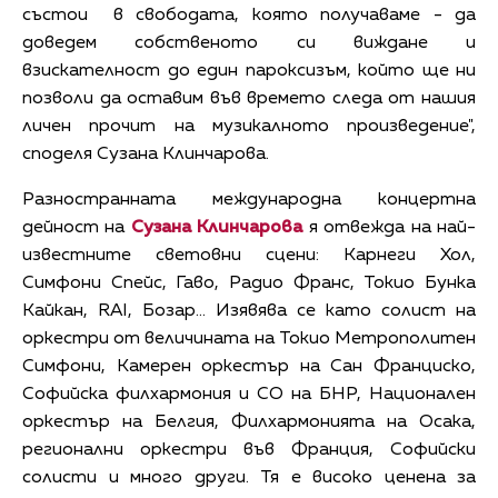
състои в свободата, която получаваме - да
доведем собственото си виждане и
взискателност до един пароксизъм, който ще ни
позволи да оставим във времето следа от нашия
личен прочит на музикалното произведение",
споделя Сузана Клинчарова.
Разностранната международна концертна
дейност на
Сузана Клинчарова
я отвежда на най-
известните световни сцени: Карнеги Хол,
Симфони Спейс, Гаво, Радио Франс, Токио Бунка
Кайкан, RAI, Бозар… Изявява се като солист на
оркестри от величината на Токио Метрополитен
Симфони, Камерен оркестър на Сан Франциско,
Софийска филхармония и СО на БНР, Национален
оркестър на Белгия, Филхармонията на Осака,
регионални оркестри във Франция, Софийски
солисти и много други. Тя е високо ценена за