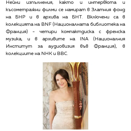
Нейни изпълнения, както и интервюта и
късометражни филми се намират в Златния фонд
на БНР и в архива на БНТ. Включени са в
колекцията на BNF (Националната библиотека на
Франция) - четири компактдиска с френска
музика, и в архивите на INA (Националния
Институт за аудиовизия във Франция), в
колекциите на NHK и BBC.