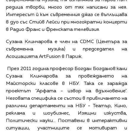
редица творби, много от тях написани за нея.
Интересът й към съвременния джаз се въплъщава
в дуо със Стийв Лейси при многократни концерти
в Радио Франс и Френската телевизия.
Сузана Клинчарова е член на CDMC (Центъра за
съвременна музика) и председател на
Асоциацията ArtFusion в Париж.
През 2011 година професор Богдан Богданов кани
Сузана Клинчарова за провеждането на
Майсторски класове в НБУ. Така се заражда
проектът "Арфата - извор на вдъхновение".
Неговата специфика се състои в привличането на
различни департаменти на НБУ - Театър, Кино,
реклама и шоубизнес, Изящни изкуства,
Политически науки... Поставени в интерактивни
ситуации, участниците се мотивират и