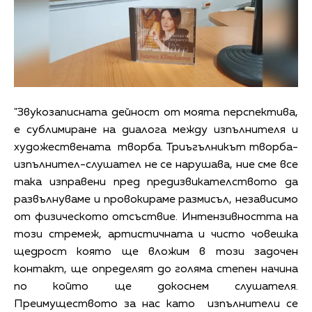
"Звукозаписната дейност от моята перспектива,
е сублимиране на диалога между изпълнителя и
художествената творба. Триъгълникът творба-
изпълнител-слушател не се нарушава, ние сме все
така изправени пред предизвикателството да
развълнуваме и провокираме размисъл, независимо
от физическото отсъствие. Интензивността на
този стремеж, артистичната и чисто човешка
щедрост която ще вложим в този задочен
контакт, ще определят до голяма степен начина
по който ще докоснем слушателя.
Преимуществото за нас като изпълнители се