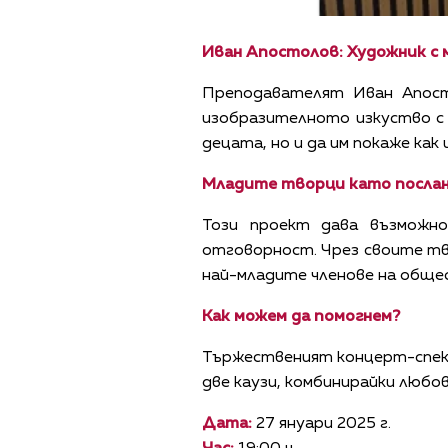
Иван Апостолов: Художник с 
Преподавателят Иван Апосто
изобразителното изкуство с 
децата, но и да им покаже как
Младите творци като послан
Този проект дава възможн
отговорност. Чрез своите тв
най-младите членове на обще
Как можем да помогнем?
Тържественият концерт-спе
две каузи, комбинирайки любо
Дата:
27 януари 2025 г.