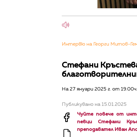
Интервю на Георги Митов-Геми
Стефани Кръстева
благотворителните
На 27 януари 2025 г. от 19.00
Публикувано на 15.01.2025
Чуйте повече от инт
певци Стефани Кръ
преподавател Иван Апо