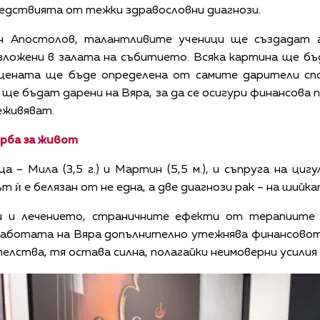
следствията от тежки здравословни диагнози.
н Апостолов, талантливите ученици ще създадат 
ложени в залата на събитието. Всяка картина ще бъ
 цената ще бъде определена от самите дарители сп
ще бъдат дарени на Вяра, за да се осигури финансова
еживяват.
орба за живот
ца – Мила (3,5 г.) и Мартин (5,5 м.), и съпруга на ци
ѝ е белязан от не една, а две диагнози рак – на шийк
и и лечението, страничните ефекти от терапиите
 работата на Вяра допълнително утежнява финансовот
елства, тя остава силна, полагайки неимоверни усилия 