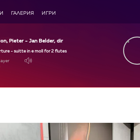
И
ГАЛЕРИЯ
ИГРИ
n, Pieter - Jan Belder, dir
ure - suitte in e moll for 2 flutes
layer
layer