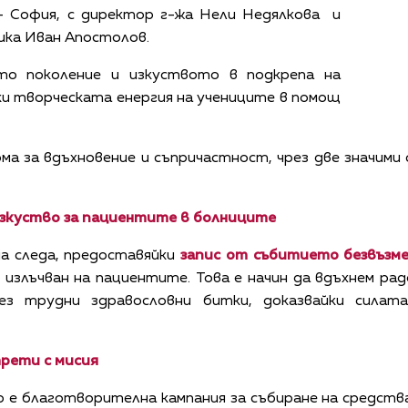
 – София, с директор г-жа Нели Недялкова и
ика Иван Апостолов.
то поколение и изкуството в подкрепа на
ки творческата енергия на учениците в помощ
 за вдъхновение и съпричастност, чрез две значими с
 изкуство за пациентите в болниците
 следа, предоставяйки
запис от събитието безвъзмез
е излъчван на пациентите. Това е начин да вдъхнем ра
ез трудни здравословни битки, доказвайки силат
рети с мисия
 е благотворителна кампания за събиране на средст