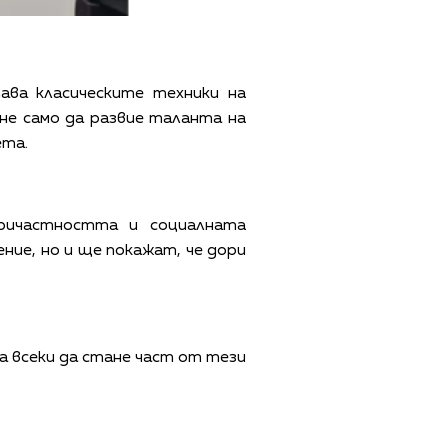
ава класическите техники на
не само да развие таланта на
ета.
ричастността и социалната
ие, но и ще покажат, че дори
а всеки да стане част от тези