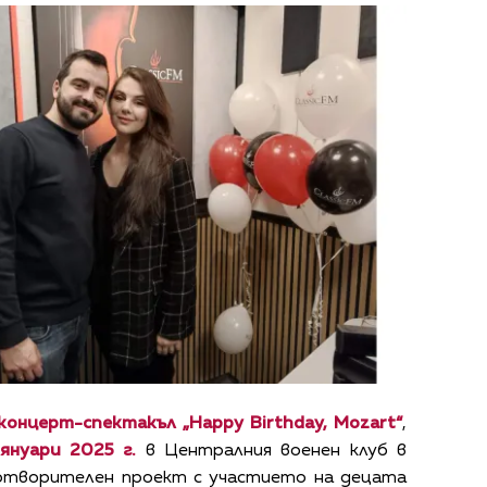
онцерт-спектакъл „Happy Birthday, Mozart“
,
 януари 2025 г.
в Централния военен клуб в
готворителен проект с участието на децата