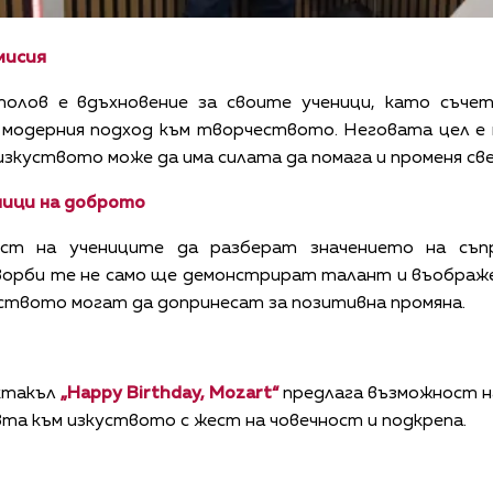
мисия
лов е вдъхновение за своите ученици, като съчет
модерния подход към творчеството. Неговата цел е 
 изкуството може да има силата да помага и променя св
ици на доброто
ост на учениците да разберат значението на съп
орби те не само ще демонстрират талант и въображен
ството могат да допринесат за позитивна промяна.
ктакъл
„Happy Birthday, Mozart“
предлага възможност н
вта към изкуството с жест на човечност и подкрепа.