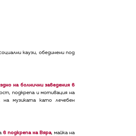
оциални каузи, обединени под
дно на болнични заведения в
дост, подкрепа и мотивация на
а на музиката като лечебен
ва
в подкрепа на Вяра
, майка на