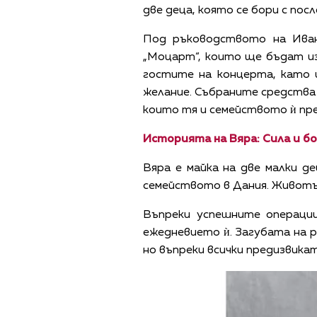
две деца, която се бори с по
Под ръководството на Ива
„Моцарт“, които ще бъдат из
гостите на концерта, като
желание. Събраните средства 
които тя и семейството ѝ пр
Историята на Вяра: Сила и б
Вяра е майка на две малки де
семейството в Дания. Животът 
Въпреки успешните операци
ежедневието ѝ. Загубата на
но въпреки всички предизвикат