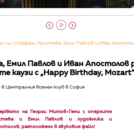
 със Стефани Кръстева, Емил Павлов и Иван Апостолов
, Емил Павлов и Иван Апостолов
 каузи с „Happy Birthday, Mozart
ч. в Централния военен клуб в София
ервюто на Георги Митов-Геми с оперните
стева и Емил Павлов и художника и
столов, разположено в звуковия файл!