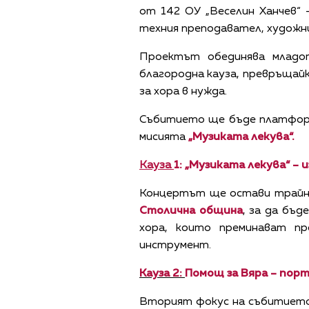
от 142 ОУ „Веселин Ханчев“
техния преподавател, художн
Проектът обединява младо
благородна кауза, превръщай
за хора в нужда.
Събитието ще бъде платформа
мисията
„Музиката лекува“.
Кауза
1: „Музиката лекува“ –
Концертът ще остави трайна
Столична община
, за да бъд
хора, които преминават пр
инструмент.
Кауза 2:
Помощ за Вяра – порт
Вторият фокус на събитието