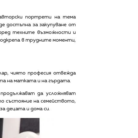
авторски портрети на тема
де достъпна за закупуване от
оред техните възможности и
 подкрепа в трудните моменти,
гулар, чиято професия отвежда
ата на матката и на гърдата.
 продължават да усложняват
о състояние на семейството,
за децата и дома си.