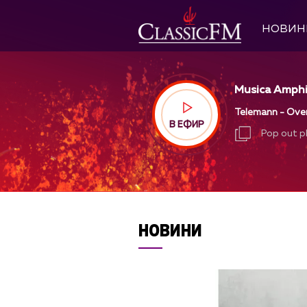
НОВИН
Musica Amphio
Telemann - Overt
В ЕФИР
Pop out p
Pop out p
НОВИНИ