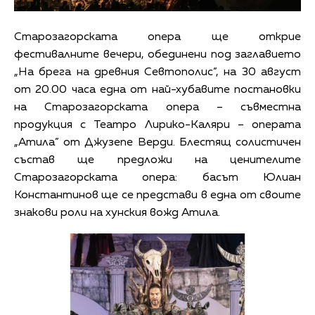
Старозагорската опера ще открие
фестивалните вечери, обединени под заглавието
„На брега на древния Севтополис”, на 30 август
от 20.00 часа една от най-хубавите постановки
на Старозагорската опера – съвместна
продукция с Театро Лирико-Каляри – операта
„Атила” от Джузепе Верди. Блестящ солистичен
състав ще предложи на ценителите
Старозагорската опера: басът Юлиан
Константинов ще се представи в една от своите
знакови роли на хунския вожд Атила.