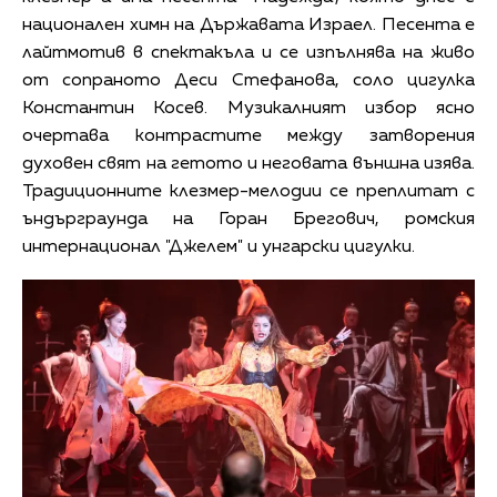
национален химн на Държавата Израел. Песента е
лайтмотив в спектакъла и се изпълнява на живо
от сопраното Деси Стефанова, соло цигулка
Константин Косев. Музикалният избор ясно
очертава контрастите между затворения
духовен свят на гетото и неговата външна изява.
Традиционните клезмер-мелодии се преплитат с
ъндърграунда на Горан Брегович, ромския
интернационал "Джелем" и унгарски цигулки.