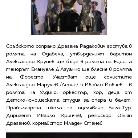
Сръбското сопрано Драгана Радакович гостува в
ролята на Одабела, утвърденият баритон
Александър Крунев ще бъде в ролята на Ецио, а
тенорът Емануеле Д`Агуанно ще блесне в ролята
на Форесто. Участват още солистите
Александър Марулев /Леоне/ и Ивайло Йовчев – в
ролята на Улдино, оркестър, хор, деца от
Детско-юношеската студия за опера и балет,
Прабългарска школа за оцеляване Бага-Тур.
Диригент Ивайло Кринчев, режисьор Огнян
Драганов, хормайстор Младен Станев.