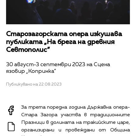
Старозагорската опера изкушава
публиката „На брега на древния
Севтополис”
30 август-3 септември 2023 на Сцена
язовир „Копринка”
Публикувано на 22.08.2023
За трета поредна година Държавна опера-
Стара Загора участва в традиционните
Празници в долината на тракийските царе,
организирани и провеждани от Община