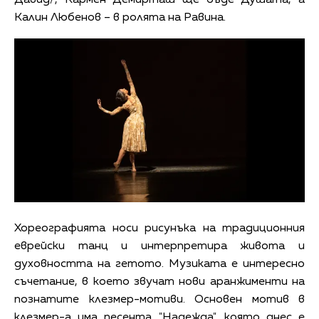
Давид/, Кармен Демирташ ще бъде Душата, а
Калин Любенов – в ролята на Равина.
Хореографията носи рисунъка на традиционния
еврейски танц и интерпретира живота и
духовността на гетото. Музиката е интересно
съчетание, в което звучат нови аранжименти на
познатите клезмер-мотиви. Основен мотив в
клезмер-а има песента "Надежда", която днес е