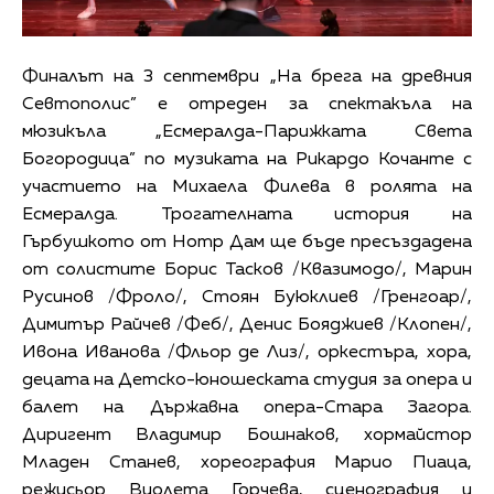
Финалът на 3 септември „На брега на древния
Севтополис” е отреден за спектакъла на
мюзикъла „Есмералда-Парижката Света
Богородица” по музиката на Рикардо Кочанте с
участието на Михаела Филева в ролята на
Есмералда. Трогателната история на
Гърбушкото от Нотр Дам ще бъде пресъздадена
от солистите Борис Тасков /Квазимодо/, Марин
Русинов /Фроло/, Стоян Буюклиев /Гренгоар/,
Димитър Райчев /Феб/, Денис Бояджиев /Клопен/,
Ивона Иванова /Фльор де Лиз/, оркестъра, хора,
децата на Детско-юношеската студия за опера и
балет на Държавна опера-Стара Загора.
Диригент Владимир Бошнаков, хормайстор
Младен Станев, хореография Марио Пиаца,
режисьор Виолета Горчева, сценография и