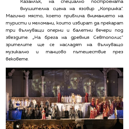
Казанлък, на специално построената
внушителна сцена на язовир „Копринка”.
Магично място, което привлича вниманието на
туристи и меломани, които избират да прекарат
три вълнуващи оперни и балетни вечери под
звездите. „На брега на древния Севтополис”
зрителите ще се насладят на вълнуващо
музикално и танцово пътешествие през
вековете.