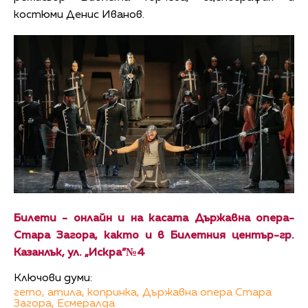
костюми Денис Иванов.
Билети - онлайн и на касата Държавна опера-
Стара Загора, както и в Билетния център-гр.
Казанлък, ул. „Искра”№4
Ключови думи:
гето,
атила,
копринка,
Държавна опера Стара
Загора,
Есмералда