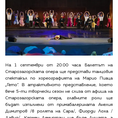
На 1 септември от 20.00 часа Балетът на
Старозагорската опера ще представи танцовия
спектакъл по хореографията на Марио Пиаца
„Гето”. В атрактивното представление, което
вече 5-ти творчески сезон не слиза от афиша на
Старозагорската опера, главните роли ще
бъдат изпълнени от примабалерината Анелия
Димитров /в ролята на Сара/, Фиорди Лоха /