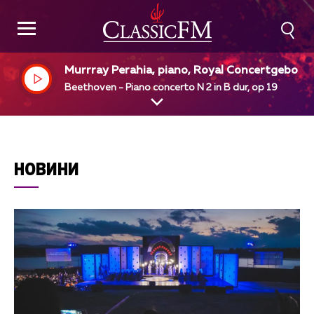
Murrray Perahia, piano, Royal Concertgebou
Orcestra, Amsterdam, Bernard Haitink, dir
Beethoven - Piano concerto N 2 in B dur, op 19
НОВИНИ