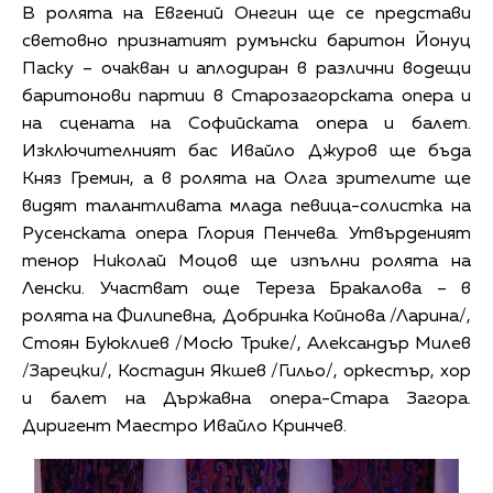
В ролята на Евгений Онегин ще се представи
световно признатият румънски баритон Йонуц
Паску – очакван и аплодиран в различни водещи
баритонови партии в Старозагорската опера и
на сцената на Софийската опера и балет.
Изключителният бас Ивайло Джуров ще бъда
Княз Гремин, а в ролята на Олга зрителите ще
видят талантливата млада певица-солистка на
Русенската опера Глория Пенчева. Утвърденият
тенор Николай Моцов ще изпълни ролята на
Ленски. Участват още Тереза Бракалова – в
ролята на Филипевна, Добринка Койнова /Ларина/,
Стоян Буюклиев /Мосю Трике/, Александър Милев
/Зарецки/, Костадин Якшев /Гильо/, оркестър, хор
и балет на Държавна опера-Стара Загора.
Диригент Маестро Ивайло Кринчев.