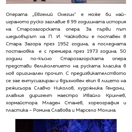
Операта „Евгений Онегин” е може би най-
играното руско заглавие в 99 годишната история
на Старозагорската опера. За първи път
шедьовърът на П. И. Чайковски е поставен в
Стара Загора през 1952 година, а последната
постановка е с премиера през 1973 година. 50
години по-късно Старозагорската опера
представи великолепието на руската класика в
нов оригинален прочит. С предизвикателството
се зае ентусиазиран и вдъхновен екип в лицето на
режисьора Славчо Николов, художника Гендони,
главния диригент маестро Ивайло Кринчев,
хормайстора Младен Станев, хореография и
пластика – Ромина Славова и Марсело Молина.