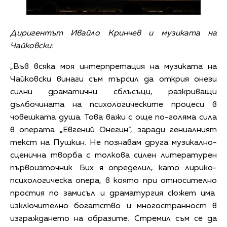
Диригентът Ивайло Кринчев и музиката на
Чайковски:
„Във всяка моя интерпретация на музиката на
Чайковски винаги съм търсил да открия онези
силни драматични сблъсъци, разкриващи
дълбочината на психологическите процеси в
човешката душа. Това важи с още по-голяма сила
в операта „Евгений Онегин”, заради гениалният
текст на Пушкин. Не познавам друга музикално-
сценична творба с толкова силен литературен
първоизточник. Бих я определил, като лирико-
психологическа опера, в която при относително
простия по замисъл и драматургия сюжет има
изключително богатство и многостранност в
изграждането на образите. Стремил съм се да