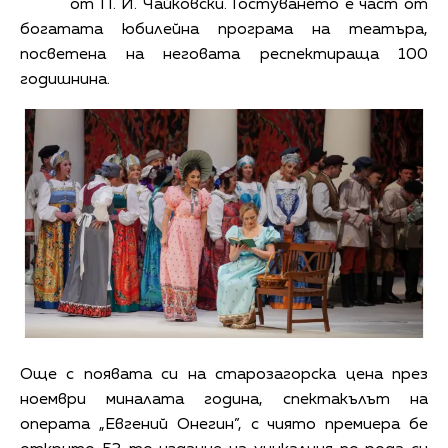
от П. И. Чайковски. Гостуването е част от
богатата юбилейна програма на театъра,
посветена на неговата респектираща 100
годишнина.
Още с появата си на старозагорска цена през
ноември миналата година, спектакълът на
операта „Евгений Онегин”, с чиято премиера бе