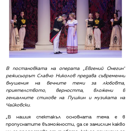
В постановката на операта „Евгений Онегин”
режисьорът Славчо Николов предава съвременни
внушения на вечните теми за любовта,
приятелството, верността, вложени в
гениалните стихове на Пушкин и музиката на
Чайковски.
„В нашия спектакъл основната тема е в
пропуснатите възможности, да се замислим какво