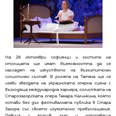
На 28 октомври софиянци и гостите на
столицата ще имат възможността да се
насладят на изкуството на възхитителен
солистичен състав. В ролята на Татяна ще се
изяви звездата на украинската оперна сцена с
възходяща международна кариера, солистката на
Старозагорската опера Тамара Калинкина, която
остави без дъх фестивалната публика в Стара
Загора със своето изумително превъплъщение.
Певица с красив глас и покоряваща