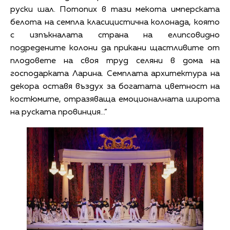
руски шал. Потопих в тази мекота имперската
белота на семпла класицистична колонада, която
с изпъкналата страна на елипсовидно
подредените колони да прикани щастливите от
плодовете на своя труд селяни в дома на
господарката Ларина. Семплата архитектура на
декора оставя въздух за богатата цветност на
костюмите, отразяваща емоционалната широта
на руската провинция…”