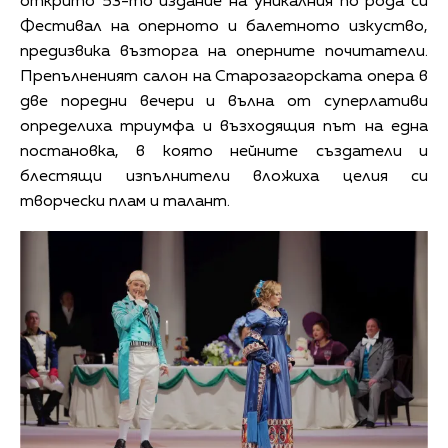
открито 53-то издание на уникалния по рода си
Фестивал на оперното и балетното изкуство,
предизвика възторга на оперните почитатели.
Препълненият салон на Старозагорската опера в
две поредни вечери и вълна от суперлативи
определиха триумфа и възходящия път на една
постановка, в която нейните създатели и
блестящи изпълнители вложиха целия си
творчески плам и талант.