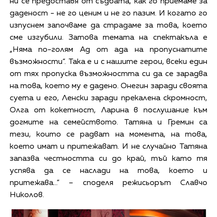
ни се предоставя от съдбата, как го приемаме за
даденост - не го ценим и не го пазим. И когато го
изпуснем започваме да страдаме за това, което
сме изгубили. Затова темата на спектакъла е
„Няма по-голям Ад от ада на пропуснатите
възможности“. Така е и с нашите герои, всеки един
от тях пропуска възможността си да се зарадва
на това, което му е дадено. Онегин заради своята
суета и его, Ленски заради прекалена скромност,
Олга от кокетност, Ларина в послушание към
догмите на семейството. Татяна и Гремин са
тези, които се радват на момента, на това,
което имат и притежават. И не случайно Татяна
запазва честността си до край, тъй като тя
успява да се наслади на това, което и
притежава…” – споделя режисьорът Славчо
Николов.