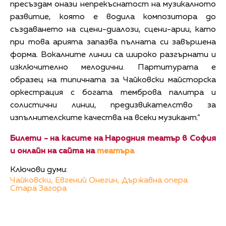
пресъздам онази непрекъснатост на музикалното
развитие, която е водила композитора до
създаването на сцени-диалози, сцени-арии, като
при това арията запазва пълната си завършена
форма. Вокалните линии са широко разгърнати и
изключително мелодични. Партитурата е
образец на типичната за Чайковски майсторска
оркестрация с богата темброва палитра и
солистични линии, предизвикателство за
изпълнителските качества на всеки музикант.”
Билети - на касите на Народния театър в София
и онлайн на сайта на
театъра
Ключови думи:
Чайковски,
Евгений Онегин,
Държавна опера
Стара Загора