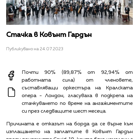
Стачка в Ковънт Гардън
Публикувано на 24.07.2023
Почти 90% (89,87% от 92,94% от
работната сила) от членовете,
съставляващи оркестъра на Кралската
опера - Лондон, гласуваха в подкрепа на
стачкуването по време на ангажиментите
си през следващите шест месеца.
Причината е отказът на борда да се върне към
изплащането на заплатите в Ковънт Гардън