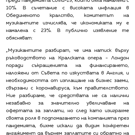
преди пандемията Covid-19, които бяха намалени с
10%. В съчетание с високата инфлация в
Обединеното кралство, комитетът на
музикантите изчислява, че икономиката му е
намалена с 23%. В публично изявление те
обясняват:
„Музикантите разбират, че има натиск върху
ръководството на Кралската опера - Лондон
поради съкращенията на финансирането,
наложени от Съвета по изкуствата в Англия, и
необходимостта от изплащане на бизнес заеми,
свързани с коронавируса, към правителството.
Ние разбираме, че средствата не са налични
незабавно за значително увеличаване на
офертата за заплати, но след като изиграхме
своята роля в подпомагането на компанията през
пандемията, бихме искали да видим конкретен
ангажимент да върнем заплатите си обратно на